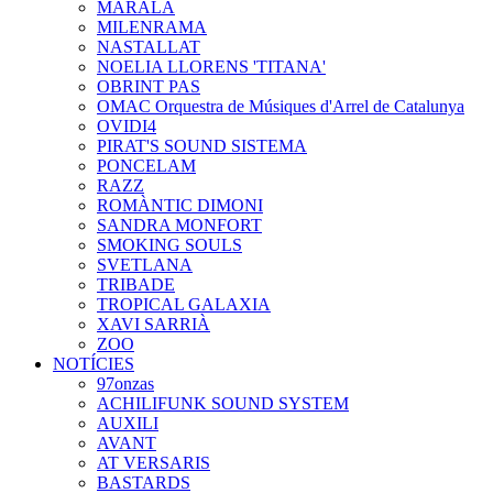
MARALA
MILENRAMA
NASTALLAT
NOELIA LLORENS 'TITANA'
OBRINT PAS
OMAC Orquestra de Músiques d'Arrel de Catalunya
OVIDI4
PIRAT'S SOUND SISTEMA
PONCELAM
RAZZ
ROMÀNTIC DIMONI
SANDRA MONFORT
SMOKING SOULS
SVETLANA
TRIBADE
TROPICAL GALAXIA
XAVI SARRIÀ
ZOO
NOTÍCIES
97onzas
ACHILIFUNK SOUND SYSTEM
AUXILI
AVANT
AT VERSARIS
BASTARDS