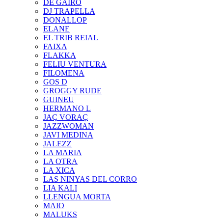
DE GAIRÓ
DJ TRAPELLA
DONALLOP
ELANE
EL TRIB REIAL
FAIXA
FLAKKA
FELIU VENTURA
FILOMENA
GOS D
GROGGY RUDE
GUINEU
HERMANO L
JAÇ VORAÇ
JAZZWOMAN
JAVI MEDINA
JALEZZ
LA MARIA
LA OTRA
LA XICA
LAS NINYAS DEL CORRO
LIA KALI
LLENGUA MORTA
MAIO
MALUKS