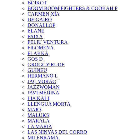
BOIKOT
BOOM BOOM FIGHTERS & COOKAH P
CARMEN XÍA
DE GAIRÓ
DONALLOP
ELANE
FAIXA
FELIU VENTURA
FILOMENA
FLAKKA
GOS D
GROGGY RUDE
GUINEU
HERMANO L
JAÇ VORAÇ
JAZZWOMAN
JAVI MEDINA
LIA KALI
LLENGUA MORTA
MAIO
MALUKS
MARALA
LA MARIA
LAS NINYAS DEL CORRO
MILENRAMA