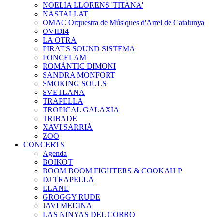
NOELIA LLORENS 'TITANA'
NASTALLAT
OMAC Orquestra de Músiques d'Arrel de Catalunya
OVIDI4
LA OTRA
PIRAT'S SOUND SISTEMA
PONCELAM
ROMÀNTIC DIMONI
SANDRA MONFORT
SMOKING SOULS
SVETLANA
TRAPELLA
TROPICAL GALAXIA
TRIBADE
XAVI SARRIÀ
ZOO
CONCERTS
Agenda
BOIKOT
BOOM BOOM FIGHTERS & COOKAH P
DJ TRAPELLA
ELANE
GROGGY RUDE
JAVI MEDINA
LAS NINYAS DEL CORRO