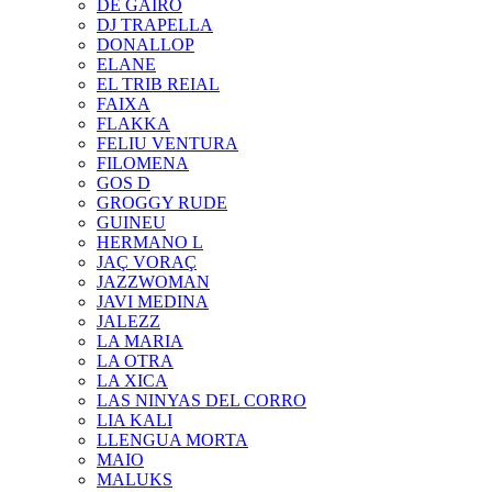
DE GAIRÓ
DJ TRAPELLA
DONALLOP
ELANE
EL TRIB REIAL
FAIXA
FLAKKA
FELIU VENTURA
FILOMENA
GOS D
GROGGY RUDE
GUINEU
HERMANO L
JAÇ VORAÇ
JAZZWOMAN
JAVI MEDINA
JALEZZ
LA MARIA
LA OTRA
LA XICA
LAS NINYAS DEL CORRO
LIA KALI
LLENGUA MORTA
MAIO
MALUKS