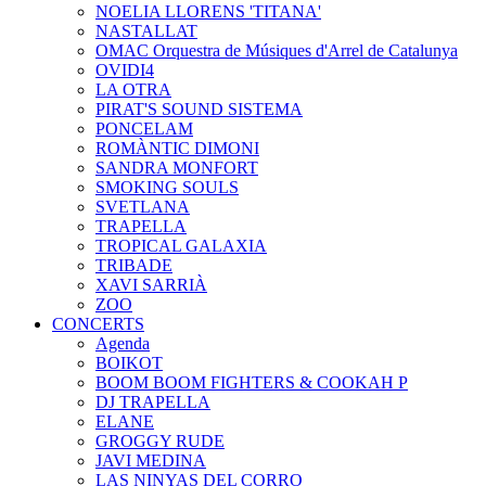
NOELIA LLORENS 'TITANA'
NASTALLAT
OMAC Orquestra de Músiques d'Arrel de Catalunya
OVIDI4
LA OTRA
PIRAT'S SOUND SISTEMA
PONCELAM
ROMÀNTIC DIMONI
SANDRA MONFORT
SMOKING SOULS
SVETLANA
TRAPELLA
TROPICAL GALAXIA
TRIBADE
XAVI SARRIÀ
ZOO
CONCERTS
Agenda
BOIKOT
BOOM BOOM FIGHTERS & COOKAH P
DJ TRAPELLA
ELANE
GROGGY RUDE
JAVI MEDINA
LAS NINYAS DEL CORRO