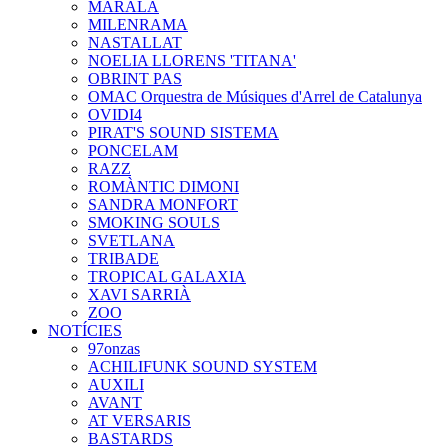
MARALA
MILENRAMA
NASTALLAT
NOELIA LLORENS 'TITANA'
OBRINT PAS
OMAC Orquestra de Músiques d'Arrel de Catalunya
OVIDI4
PIRAT'S SOUND SISTEMA
PONCELAM
RAZZ
ROMÀNTIC DIMONI
SANDRA MONFORT
SMOKING SOULS
SVETLANA
TRIBADE
TROPICAL GALAXIA
XAVI SARRIÀ
ZOO
NOTÍCIES
97onzas
ACHILIFUNK SOUND SYSTEM
AUXILI
AVANT
AT VERSARIS
BASTARDS