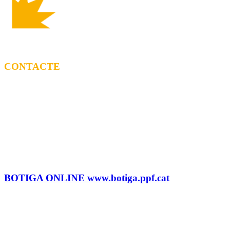
CONTACTE
CONTRACTACIÓ
Litus Tenesa (+34) 615 27 69 02 | litus@ppf.cat
Marc Escribano (+34) 660 314 015 |
marc.em@ppf.cat
contractacio@ppf.cat
BOTIGA
Tel.: (+34) 93 878 74 80 comandes@ppf.cat
BOTIGA ONLINE www.botiga.ppf.cat
SEGELL DISCOGRÀFIC, LLICÈNCIES,
PROMOS i EDITORIAL
info@ppf.cat