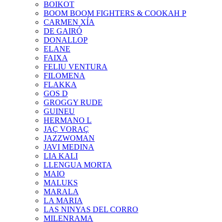
BOIKOT
BOOM BOOM FIGHTERS & COOKAH P
CARMEN XÍA
DE GAIRÓ
DONALLOP
ELANE
FAIXA
FELIU VENTURA
FILOMENA
FLAKKA
GOS D
GROGGY RUDE
GUINEU
HERMANO L
JAÇ VORAÇ
JAZZWOMAN
JAVI MEDINA
LIA KALI
LLENGUA MORTA
MAIO
MALUKS
MARALA
LA MARIA
LAS NINYAS DEL CORRO
MILENRAMA