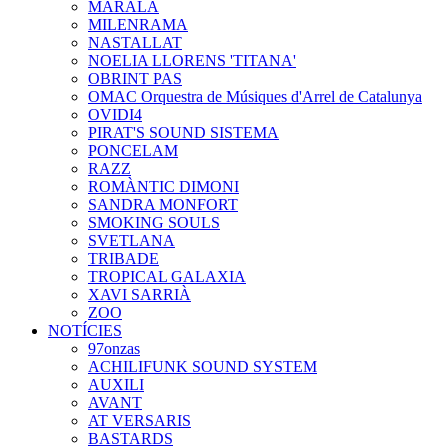
MARALA
MILENRAMA
NASTALLAT
NOELIA LLORENS 'TITANA'
OBRINT PAS
OMAC Orquestra de Músiques d'Arrel de Catalunya
OVIDI4
PIRAT'S SOUND SISTEMA
PONCELAM
RAZZ
ROMÀNTIC DIMONI
SANDRA MONFORT
SMOKING SOULS
SVETLANA
TRIBADE
TROPICAL GALAXIA
XAVI SARRIÀ
ZOO
NOTÍCIES
97onzas
ACHILIFUNK SOUND SYSTEM
AUXILI
AVANT
AT VERSARIS
BASTARDS