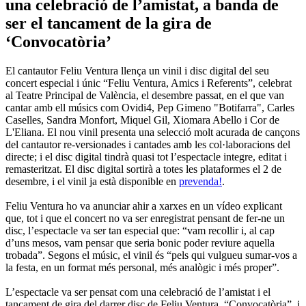
una celebració de l’amistat, a banda de
ser el tancament de la gira de
‘Convocatòria’
El cantautor Feliu Ventura llença un vinil i disc digital del seu
concert especial i únic “Feliu Ventura, Amics i Referents”, celebrat
al Teatre Principal de València, el desembre passat, en el que van
cantar amb ell músics com Ovidi4, Pep Gimeno "Botifarra", Carles
Caselles, Sandra Monfort, Miquel Gil, Xiomara Abello i Cor de
L'Eliana. El nou vinil presenta una selecció molt acurada de cançons
del cantautor re-versionades i cantades amb les col·laboracions del
directe; i el disc digital tindrà quasi tot l’espectacle integre, editat i
remasteritzat. El disc digital sortirà a totes les plataformes el 2 de
desembre, i el vinil ja està disponible en
prevenda!
.
Feliu Ventura ho va anunciar ahir a xarxes en un vídeo explicant
que, tot i que el concert no va ser enregistrat pensant de fer-ne un
disc, l’espectacle va ser tan especial que: “vam recollir i, al cap
d’uns mesos, vam pensar que seria bonic poder reviure aquella
trobada”. Segons el músic, el vinil és “pels qui vulgueu sumar-vos a
la festa, en un format més personal, més analògic i més proper”.
L’espectacle va ser pensat com una celebració de l’amistat i el
tancament de gira del darrer disc de Feliu Ventura, “Convocatòria”, i