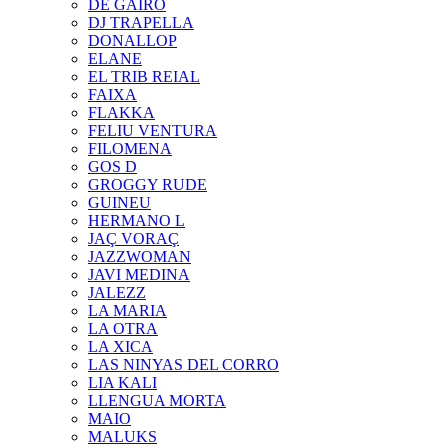
DE GAIRÓ
DJ TRAPELLA
DONALLOP
ELANE
EL TRIB REIAL
FAIXA
FLAKKA
FELIU VENTURA
FILOMENA
GOS D
GROGGY RUDE
GUINEU
HERMANO L
JAÇ VORAÇ
JAZZWOMAN
JAVI MEDINA
JALEZZ
LA MARIA
LA OTRA
LA XICA
LAS NINYAS DEL CORRO
LIA KALI
LLENGUA MORTA
MAIO
MALUKS