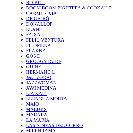
BOIKOT
BOOM BOOM FIGHTERS & COOKAH P
CARMEN XÍA
DE GAIRÓ
DONALLOP
ELANE
FAIXA
FELIU VENTURA
FILOMENA
FLAKKA
GOS D
GROGGY RUDE
GUINEU
HERMANO L
JAÇ VORAÇ
JAZZWOMAN
JAVI MEDINA
LIA KALI
LLENGUA MORTA
MAIO
MALUKS
MARALA
LA MARIA
LAS NINYAS DEL CORRO
MILENRAMA