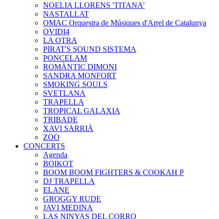
NOELIA LLORENS 'TITANA'
NASTALLAT
OMAC Orquestra de Músiques d'Arrel de Catalunya
OVIDI4
LA OTRA
PIRAT'S SOUND SISTEMA
PONCELAM
ROMÀNTIC DIMONI
SANDRA MONFORT
SMOKING SOULS
SVETLANA
TRAPELLA
TROPICAL GALAXIA
TRIBADE
XAVI SARRIÀ
ZOO
CONCERTS
Agenda
BOIKOT
BOOM BOOM FIGHTERS & COOKAH P
DJ TRAPELLA
ELANE
GROGGY RUDE
JAVI MEDINA
LAS NINYAS DEL CORRO