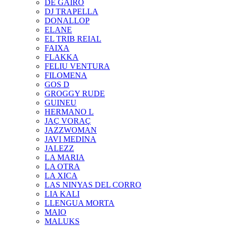
DE GAIRÓ
DJ TRAPELLA
DONALLOP
ELANE
EL TRIB REIAL
FAIXA
FLAKKA
FELIU VENTURA
FILOMENA
GOS D
GROGGY RUDE
GUINEU
HERMANO L
JAÇ VORAÇ
JAZZWOMAN
JAVI MEDINA
JALEZZ
LA MARIA
LA OTRA
LA XICA
LAS NINYAS DEL CORRO
LIA KALI
LLENGUA MORTA
MAIO
MALUKS