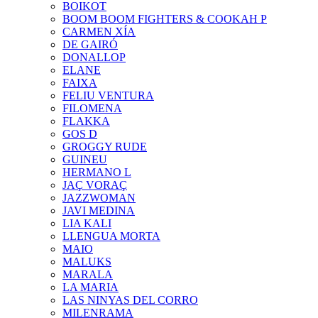
BOIKOT
BOOM BOOM FIGHTERS & COOKAH P
CARMEN XÍA
DE GAIRÓ
DONALLOP
ELANE
FAIXA
FELIU VENTURA
FILOMENA
FLAKKA
GOS D
GROGGY RUDE
GUINEU
HERMANO L
JAÇ VORAÇ
JAZZWOMAN
JAVI MEDINA
LIA KALI
LLENGUA MORTA
MAIO
MALUKS
MARALA
LA MARIA
LAS NINYAS DEL CORRO
MILENRAMA