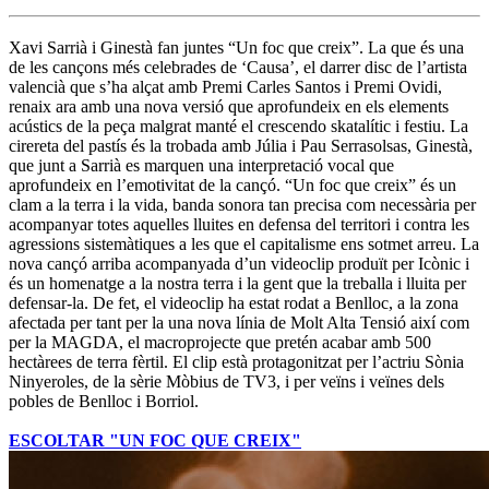
Xavi Sarrià i Ginestà fan juntes “Un foc que creix”. La que és una
de les cançons més celebrades de ‘Causa’, el darrer disc de l’artista
valencià que s’ha alçat amb Premi Carles Santos i Premi Ovidi,
renaix ara amb una nova versió que aprofundeix en els elements
acústics de la peça malgrat manté el crescendo skatalític i festiu. La
cirereta del pastís és la trobada amb Júlia i Pau Serrasolsas, Ginestà,
que junt a Sarrià es marquen una interpretació vocal que
aprofundeix en l’emotivitat de la cançó. “Un foc que creix” és un
clam a la terra i la vida, banda sonora tan precisa com necessària per
acompanyar totes aquelles lluites en defensa del territori i contra les
agressions sistemàtiques a les que el capitalisme ens sotmet arreu. La
nova cançó arriba acompanyada d’un videoclip produït per Icònic i
és un homenatge a la nostra terra i la gent que la treballa i lluita per
defensar-la. De fet, el videoclip ha estat rodat a Benlloc, a la zona
afectada per tant per la una nova línia de Molt Alta Tensió així com
per la MAGDA, el macroprojecte que pretén acabar amb 500
hectàrees de terra fèrtil. El clip està protagonitzat per l’actriu Sònia
Ninyeroles, de la sèrie Mòbius de TV3, i per veïns i veïnes dels
pobles de Benlloc i Borriol.
ESCOLTAR "UN FOC QUE CREIX"