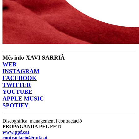
Més info XAVI SARRIÀ
WEB
INSTAGRAM
FACEBOOK
TWITTER
YOUTUBE
APPLE MUSIC
SPOTIFY
Discogràfica, management i contractació
PROPAGANDA PEL FET!
www.ppf.cat
contractacio@ppf.cat