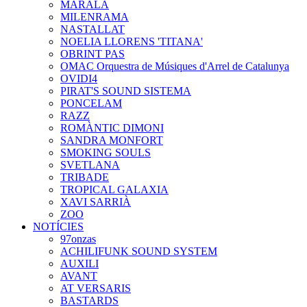
MARALA
MILENRAMA
NASTALLAT
NOELIA LLORENS 'TITANA'
OBRINT PAS
OMAC Orquestra de Músiques d'Arrel de Catalunya
OVIDI4
PIRAT'S SOUND SISTEMA
PONCELAM
RAZZ
ROMÀNTIC DIMONI
SANDRA MONFORT
SMOKING SOULS
SVETLANA
TRIBADE
TROPICAL GALAXIA
XAVI SARRIÀ
ZOO
NOTÍCIES
97onzas
ACHILIFUNK SOUND SYSTEM
AUXILI
AVANT
AT VERSARIS
BASTARDS