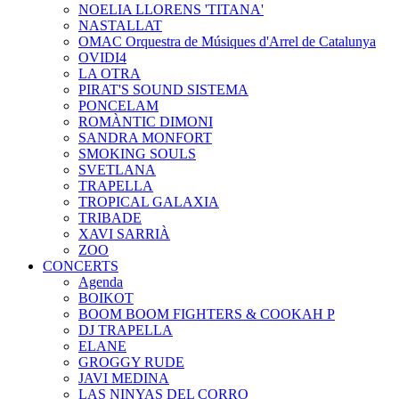
NOELIA LLORENS 'TITANA'
NASTALLAT
OMAC Orquestra de Músiques d'Arrel de Catalunya
OVIDI4
LA OTRA
PIRAT'S SOUND SISTEMA
PONCELAM
ROMÀNTIC DIMONI
SANDRA MONFORT
SMOKING SOULS
SVETLANA
TRAPELLA
TROPICAL GALAXIA
TRIBADE
XAVI SARRIÀ
ZOO
CONCERTS
Agenda
BOIKOT
BOOM BOOM FIGHTERS & COOKAH P
DJ TRAPELLA
ELANE
GROGGY RUDE
JAVI MEDINA
LAS NINYAS DEL CORRO