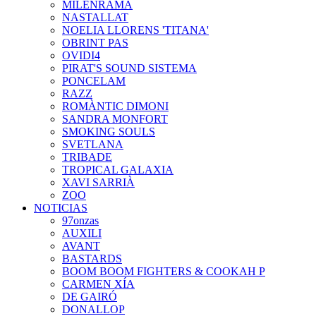
MILENRAMA
NASTALLAT
NOELIA LLORENS 'TITANA'
OBRINT PAS
OVIDI4
PIRAT'S SOUND SISTEMA
PONCELAM
RAZZ
ROMÀNTIC DIMONI
SANDRA MONFORT
SMOKING SOULS
SVETLANA
TRIBADE
TROPICAL GALAXIA
XAVI SARRIÀ
ZOO
NOTICIAS
97onzas
AUXILI
AVANT
BASTARDS
BOOM BOOM FIGHTERS & COOKAH P
CARMEN XÍA
DE GAIRÓ
DONALLOP