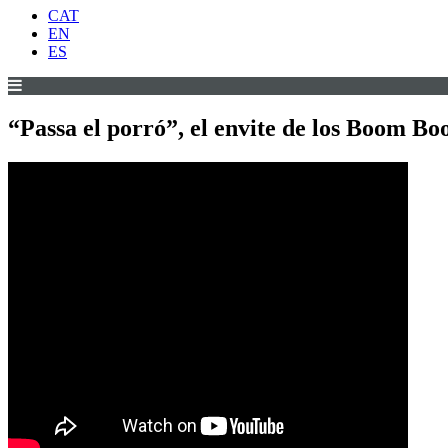
CAT
EN
ES
“Passa el porró”, el envite de los Boom Bo