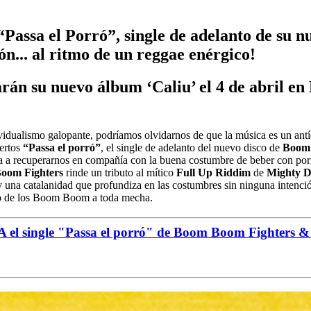
assa el Porró”, single de adelanto de su n
ón... al ritmo de un reggae enérgico!
 su nuevo álbum ‘Caliu’ el 4 de abril en La
vidualismo galopante, podríamos olvidarnos de que la música es un antí
iertos
“Passa el porró”
, el single de adelanto del nuevo disco de
Boom 
a a recuperarnos en compañía con la buena costumbre de beber con porrón
oom Fighters
rinde un tributo al mítico
Full Up Riddim
de
Mighty 
a y una catalanidad que profundiza en las costumbres sin ninguna intenci
mo de los Boom Boom a toda mecha.
l single "Passa el porró" de Boom Boom Fighters 