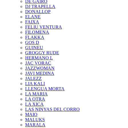
DE GAIRÓ
DJ TRAPELLA
DONALLOP
ELANE
FAIXA
FELIU VENTURA
FILOMENA
FLAKKA
GOS D
GUINEU
GROGGY RUDE
HERMANO L
JAÇ VORAÇ
JAZZWOMAN
JAVI MEDINA
JALEZZ
LIA KALI
LLENGUA MORTA
LA MARIA
LA OTRA
LA XICA
LAS NINYAS DEL CORRO
MAIO
MALUKS
MARALA