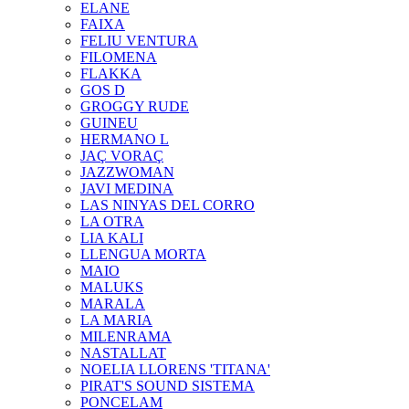
ELANE
FAIXA
FELIU VENTURA
FILOMENA
FLAKKA
GOS D
GROGGY RUDE
GUINEU
HERMANO L
JAÇ VORAÇ
JAZZWOMAN
JAVI MEDINA
LAS NINYAS DEL CORRO
LA OTRA
LIA KALI
LLENGUA MORTA
MAIO
MALUKS
MARALA
LA MARIA
MILENRAMA
NASTALLAT
NOELIA LLORENS 'TITANA'
PIRAT'S SOUND SISTEMA
PONCELAM