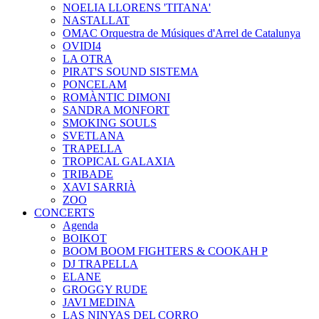
NOELIA LLORENS 'TITANA'
NASTALLAT
OMAC Orquestra de Músiques d'Arrel de Catalunya
OVIDI4
LA OTRA
PIRAT'S SOUND SISTEMA
PONCELAM
ROMÀNTIC DIMONI
SANDRA MONFORT
SMOKING SOULS
SVETLANA
TRAPELLA
TROPICAL GALAXIA
TRIBADE
XAVI SARRIÀ
ZOO
CONCERTS
Agenda
BOIKOT
BOOM BOOM FIGHTERS & COOKAH P
DJ TRAPELLA
ELANE
GROGGY RUDE
JAVI MEDINA
LAS NINYAS DEL CORRO