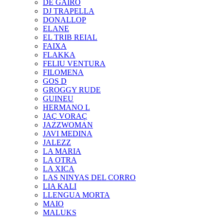
DE GAIRÓ
DJ TRAPELLA
DONALLOP
ELANE
EL TRIB REIAL
FAIXA
FLAKKA
FELIU VENTURA
FILOMENA
GOS D
GROGGY RUDE
GUINEU
HERMANO L
JAÇ VORAÇ
JAZZWOMAN
JAVI MEDINA
JALEZZ
LA MARIA
LA OTRA
LA XICA
LAS NINYAS DEL CORRO
LIA KALI
LLENGUA MORTA
MAIO
MALUKS