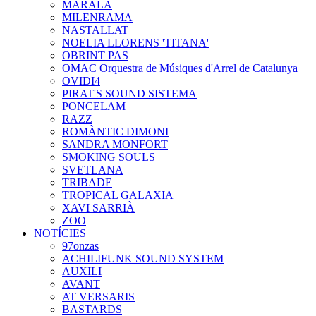
MARALA
MILENRAMA
NASTALLAT
NOELIA LLORENS 'TITANA'
OBRINT PAS
OMAC Orquestra de Músiques d'Arrel de Catalunya
OVIDI4
PIRAT'S SOUND SISTEMA
PONCELAM
RAZZ
ROMÀNTIC DIMONI
SANDRA MONFORT
SMOKING SOULS
SVETLANA
TRIBADE
TROPICAL GALAXIA
XAVI SARRIÀ
ZOO
NOTÍCIES
97onzas
ACHILIFUNK SOUND SYSTEM
AUXILI
AVANT
AT VERSARIS
BASTARDS