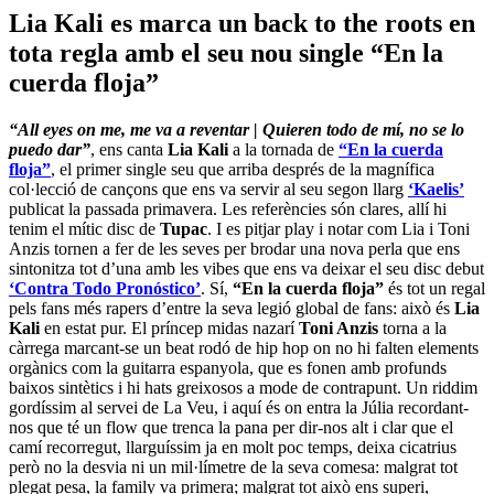
Lia Kali es marca un back to the roots en
tota regla amb el seu nou single “En la
cuerda floja”
“All eyes on me, me va a reventar | Quieren todo de mí, no se lo
puedo dar”
, ens canta
Lia Kali
a la tornada de
“En la cuerda
floja”
, el primer single seu que arriba després de la magnífica
col·lecció de cançons que ens va servir al seu segon llarg
‘Kaelis’
publicat la passada primavera. Les referències són clares, allí hi
tenim el mític disc de
Tupac
. I es pitjar play i notar com Lia i Toni
Anzis tornen a fer de les seves per brodar una nova perla que ens
sintonitza tot d’una amb les vibes que ens va deixar el seu disc debut
‘Contra Todo Pronóstico’
. Sí,
“En la cuerda floja”
és tot un regal
pels fans més rapers d’entre la seva legió global de fans: això és
Lia
Kali
en estat pur. El príncep midas nazarí
Toni Anzis
torna a la
càrrega marcant-se un beat rodó de hip hop on no hi falten elements
orgànics com la guitarra espanyola, que es fonen amb profunds
baixos sintètics i hi hats greixosos a mode de contrapunt. Un riddim
gordíssim al servei de La Veu, i aquí és on entra la Júlia recordant-
nos que té un flow que trenca la pana per dir-nos alt i clar que el
camí recorregut, llarguíssim ja en molt poc temps, deixa cicatrius
però no la desvia ni un mil·límetre de la seva comesa: malgrat tot
plegat pesa, la family va primera; malgrat tot això ens superi,