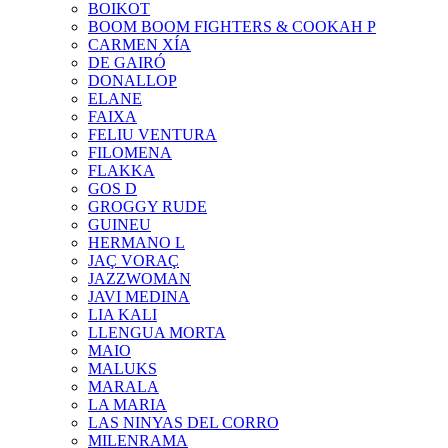
BOIKOT
BOOM BOOM FIGHTERS & COOKAH P
CARMEN XÍA
DE GAIRÓ
DONALLOP
ELANE
FAIXA
FELIU VENTURA
FILOMENA
FLAKKA
GOS D
GROGGY RUDE
GUINEU
HERMANO L
JAÇ VORAÇ
JAZZWOMAN
JAVI MEDINA
LIA KALI
LLENGUA MORTA
MAIO
MALUKS
MARALA
LA MARIA
LAS NINYAS DEL CORRO
MILENRAMA