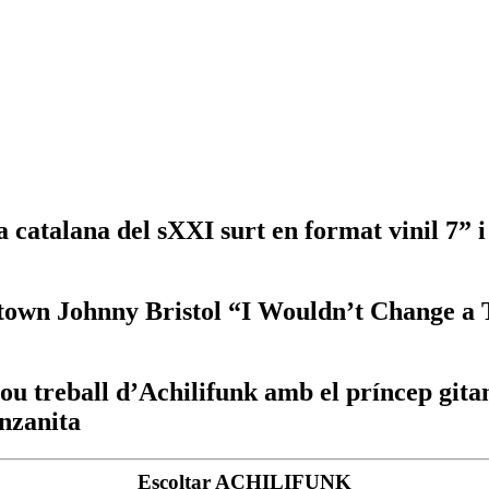
ba catalana del sXXI surt en format vinil 7
otown Johnny Bristol “I Wouldn’t Change a
u treball d’Achilifunk amb el príncep gita
anzanita
Escoltar ACHILIFUNK