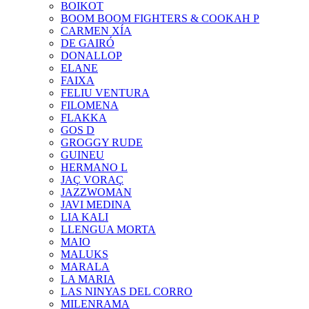
BOIKOT
BOOM BOOM FIGHTERS & COOKAH P
CARMEN XÍA
DE GAIRÓ
DONALLOP
ELANE
FAIXA
FELIU VENTURA
FILOMENA
FLAKKA
GOS D
GROGGY RUDE
GUINEU
HERMANO L
JAÇ VORAÇ
JAZZWOMAN
JAVI MEDINA
LIA KALI
LLENGUA MORTA
MAIO
MALUKS
MARALA
LA MARIA
LAS NINYAS DEL CORRO
MILENRAMA