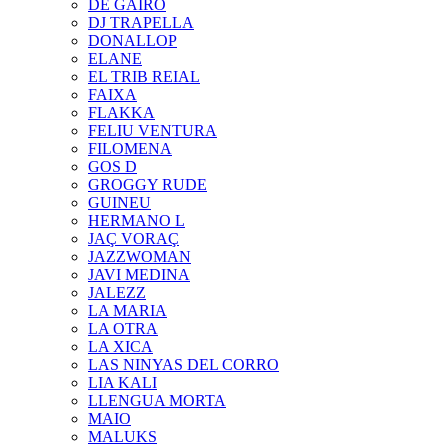
DE GAIRÓ
DJ TRAPELLA
DONALLOP
ELANE
EL TRIB REIAL
FAIXA
FLAKKA
FELIU VENTURA
FILOMENA
GOS D
GROGGY RUDE
GUINEU
HERMANO L
JAÇ VORAÇ
JAZZWOMAN
JAVI MEDINA
JALEZZ
LA MARIA
LA OTRA
LA XICA
LAS NINYAS DEL CORRO
LIA KALI
LLENGUA MORTA
MAIO
MALUKS