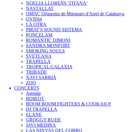
NOELIA LLORENS 'TITANA'
NASTALLAT
OMAC Orquestra de Músiques d'Arrel de Catalunya
OVIDI4
LA OTRA
PIRAT'S SOUND SISTEMA
PONCELAM
ROMÀNTIC DIMONI
SANDRA MONFORT
SMOKING SOULS
SVETLANA
TRAPELLA
TROPICAL GALAXIA
TRIBADE
XAVI SARRIÀ
ZOO
CONCERTS
Agenda
BOIKOT
BOOM BOOM FIGHTERS & COOKAH P
DJ TRAPELLA
ELANE
GROGGY RUDE
JAVI MEDINA
LAS NINYAS DEL CORRO