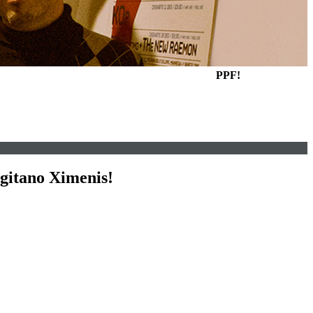
PPF!
 gitano Ximenis!