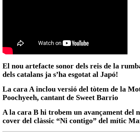
El nou artefacte sonor dels reis de la rum
dels catalans ja s’ha esgotat al Japó!
La cara A inclou versió del tòtem de la M
Poochyeeh, cantant de Sweet Barrio
A la cara B hi trobem un avançament del no
cover del clàssic “Ni contigo” del mític M