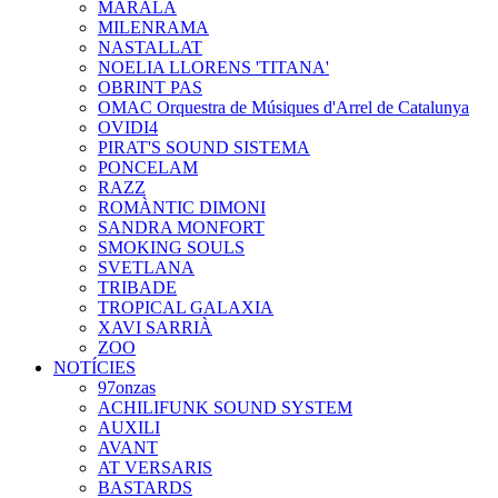
MARALA
MILENRAMA
NASTALLAT
NOELIA LLORENS 'TITANA'
OBRINT PAS
OMAC Orquestra de Músiques d'Arrel de Catalunya
OVIDI4
PIRAT'S SOUND SISTEMA
PONCELAM
RAZZ
ROMÀNTIC DIMONI
SANDRA MONFORT
SMOKING SOULS
SVETLANA
TRIBADE
TROPICAL GALAXIA
XAVI SARRIÀ
ZOO
NOTÍCIES
97onzas
ACHILIFUNK SOUND SYSTEM
AUXILI
AVANT
AT VERSARIS
BASTARDS