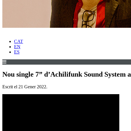
CAT
EN
ES
Nou single 7” d’Achilifunk Sound System a
Escrit el
21 Gener 2022
.