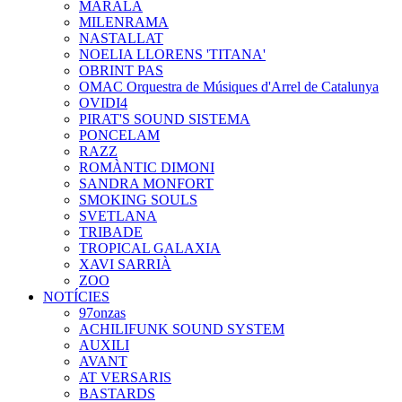
MARALA
MILENRAMA
NASTALLAT
NOELIA LLORENS 'TITANA'
OBRINT PAS
OMAC Orquestra de Músiques d'Arrel de Catalunya
OVIDI4
PIRAT'S SOUND SISTEMA
PONCELAM
RAZZ
ROMÀNTIC DIMONI
SANDRA MONFORT
SMOKING SOULS
SVETLANA
TRIBADE
TROPICAL GALAXIA
XAVI SARRIÀ
ZOO
NOTÍCIES
97onzas
ACHILIFUNK SOUND SYSTEM
AUXILI
AVANT
AT VERSARIS
BASTARDS