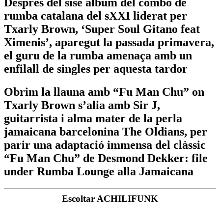
Després del sisè àlbum del combo de
rumba catalana del sXXI liderat per
Txarly Brown, ‘Super Soul Gitano feat
Ximenis’, aparegut la passada primavera,
el guru de la rumba amenaça amb un
enfilall de singles per aquesta tardor
Obrim la llauna amb “Fu Man Chu” on
Txarly Brown s’alia amb Sir J,
guitarrista i alma mater de la perla
jamaicana barcelonina The Oldians, per
parir una adaptació immensa del clàssic
“Fu Man Chu” de Desmond Dekker: file
under Rumba Lounge alla Jamaicana
Escoltar ACHILIFUNK