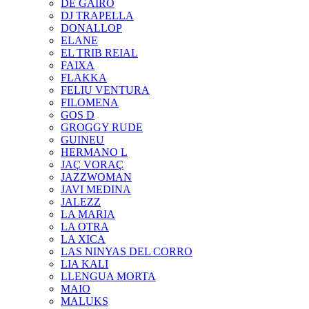
DE GAIRÓ
DJ TRAPELLA
DONALLOP
ELANE
EL TRIB REIAL
FAIXA
FLAKKA
FELIU VENTURA
FILOMENA
GOS D
GROGGY RUDE
GUINEU
HERMANO L
JAÇ VORAÇ
JAZZWOMAN
JAVI MEDINA
JALEZZ
LA MARIA
LA OTRA
LA XICA
LAS NINYAS DEL CORRO
LIA KALI
LLENGUA MORTA
MAIO
MALUKS