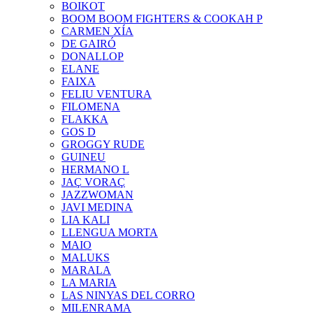
BOIKOT
BOOM BOOM FIGHTERS & COOKAH P
CARMEN XÍA
DE GAIRÓ
DONALLOP
ELANE
FAIXA
FELIU VENTURA
FILOMENA
FLAKKA
GOS D
GROGGY RUDE
GUINEU
HERMANO L
JAÇ VORAÇ
JAZZWOMAN
JAVI MEDINA
LIA KALI
LLENGUA MORTA
MAIO
MALUKS
MARALA
LA MARIA
LAS NINYAS DEL CORRO
MILENRAMA