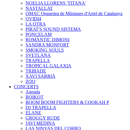
NOELIA LLORENS 'TITANA'
NASTALLAT
OMAC Orquestra de Músiques d'Arrel de Catalunya
OVIDI4
LA OTRA
PIRAT'S SOUND SISTEMA
PONCELAM
ROMÀNTIC DIMONI
SANDRA MONFORT
SMOKING SOULS
SVETLANA
TRAPELLA
TROPICAL GALAXIA
TRIBADE
XAVI SARRIÀ
ZOO
CONCERTS
Agenda
BOIKOT
BOOM BOOM FIGHTERS & COOKAH P
DJ TRAPELLA
ELANE
GROGGY RUDE
JAVI MEDINA
LAS NINYAS DEL CORRO