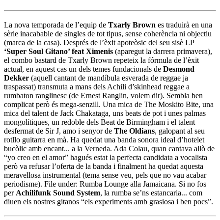
La nova temporada de l’equip de
Txarly Brown
es traduirà en una
sèrie inacabable de singles de tot tipus, sense coherència ni objectiu
(marca de la casa). Després de l’èxit apoteòsic del seu sisè LP
‘Super Soul Gitano’ feat Ximenis
(aparegut la darrera primavera),
el combo bastard de Txarly Brown repeteix la fórmula de l’èxit
actual, en aquest cas un dels temes fundacionals de
Desmond
Dekker
(aquell cantant de mandíbula esverada de reggae ja
traspassat) transmuta a mans dels Achili d’skinhead reggae a
rumbaton ranglinesc (de Ernest Ranglin, volem dir). Sembla ben
complicat però és mega-senzill. Una mica de The Moskito Bite, una
mica del talent de Jack Chakataga, uns beats de pot i unes palmas
mongolítiques, un redoble dels Beat de Birmingham i el talent
desfermat de Sir J, amo i senyor de
The Oldians
, galopant al seu
rotllo guitarra en mà. Ha quedat una banda sonora ideal d’hotelet
bucòlic amb encant... a la Verneda. Ada Colau, quan cantava allò de
“yo creo en el amor” hagués estat la perfecta candidata a vocalista
però va refusar l’oferta de la banda i finalment ha quedat aquesta
meravellosa instrumental (tema sense veu, pels que no vau acabar
periodisme). File under: Rumba Lounge alla Jamaicana. Si no fos
per
Achilifunk Sound System
, la rumba se’ns estancaria... com
diuen els nostres gitanos “els experiments amb grasiosa i ben pocs”.