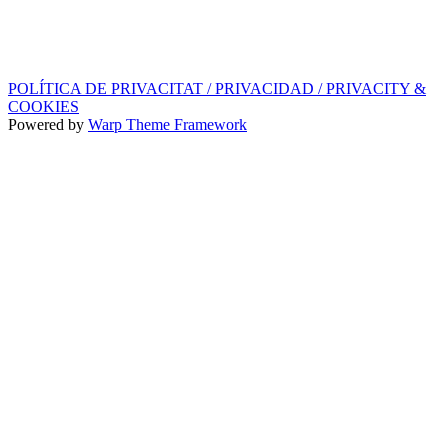
SEGELL DISCOGRÀFIC, LLICÈNCIES,
PROMOS i EDITORIAL
info@ppf.cat
POLÍTICA DE PRIVACITAT / PRIVACIDAD / PRIVACITY &
COOKIES
Powered by
Warp Theme Framework