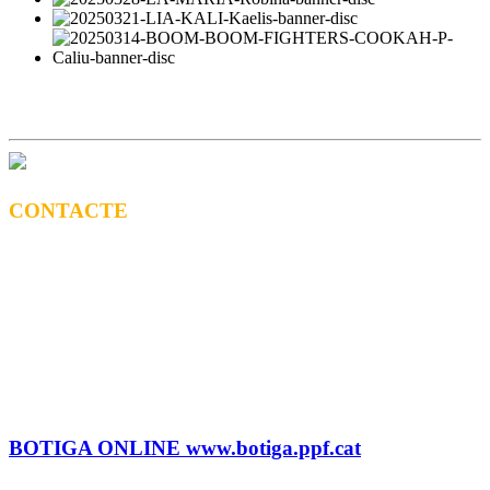
CONTACTE
CONTRACTACIÓ
Litus Tenesa (+34) 615 27 69 02 | litus@ppf.cat
Marc Escribano (+34) 660 314 015 |
marc.em@ppf.cat
contractacio@ppf.cat
BOTIGA
Tel.: (+34) 93 878 74 80 comandes@ppf.cat
BOTIGA ONLINE www.botiga.ppf.cat