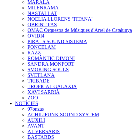
MARALA
MILENRAMA
NASTALLAT
NOELIA LLORENS 'TITANA'
OBRINT PAS
OMAC Orquestra de Músiques d'Arrel de Catalunya
OVIDI4
PIRAT'S SOUND SISTEMA
PONCELAM
RAZZ
ROMÀNTIC DIMONI
SANDRA MONFORT
SMOKING SOULS
SVETLANA
TRIBADE
TROPICAL GALAXIA
XAVI SARRIÀ
ZOO
NOTÍCIES
97onzas
ACHILIFUNK SOUND SYSTEM
AUXILI
AVANT
AT VERSARIS
BASTARDS