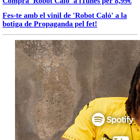
Compra 'Robot Caló' a iTunes per 8,99€
Fes-te amb el vinil de 'Robot Caló' a la
botiga de Propaganda pel fet!