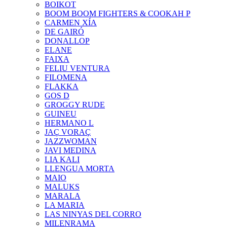
BOIKOT
BOOM BOOM FIGHTERS & COOKAH P
CARMEN XÍA
DE GAIRÓ
DONALLOP
ELANE
FAIXA
FELIU VENTURA
FILOMENA
FLAKKA
GOS D
GROGGY RUDE
GUINEU
HERMANO L
JAÇ VORAÇ
JAZZWOMAN
JAVI MEDINA
LIA KALI
LLENGUA MORTA
MAIO
MALUKS
MARALA
LA MARIA
LAS NINYAS DEL CORRO
MILENRAMA