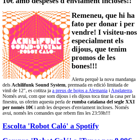
10€ amb despeses d'enviament incloses!!
Remeneu, que hi ha
fato per donar i per
vendre! I visiteu-nos
especialment els
dijous, que tenim
promos de les
bones!!!
Alerta perquè la nova mandanga
dels
Achilifunk Sound System
, premsada en edició limitada de
vinil de 12", es cotitza ja
a preus de bojos a Alemania
i
Anglaterra
.
Només avui, com que som dijous i els dijous toca tirar la casa per la
finestra, us oferim aquesta perla de
rumba catalana del segle XXI
per només 10€
i amb les despeses d'enviament incloses. Només
avui, només les comandes que rebem fins les 23:59h!!!
Escolta 'Robot Caló' a Spotify