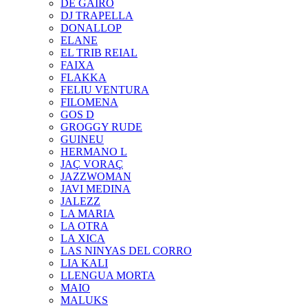
DE GAIRÓ
DJ TRAPELLA
DONALLOP
ELANE
EL TRIB REIAL
FAIXA
FLAKKA
FELIU VENTURA
FILOMENA
GOS D
GROGGY RUDE
GUINEU
HERMANO L
JAÇ VORAÇ
JAZZWOMAN
JAVI MEDINA
JALEZZ
LA MARIA
LA OTRA
LA XICA
LAS NINYAS DEL CORRO
LIA KALI
LLENGUA MORTA
MAIO
MALUKS