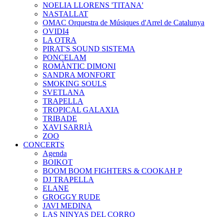
NOELIA LLORENS 'TITANA'
NASTALLAT
OMAC Orquestra de Músiques d'Arrel de Catalunya
OVIDI4
LA OTRA
PIRAT'S SOUND SISTEMA
PONCELAM
ROMÀNTIC DIMONI
SANDRA MONFORT
SMOKING SOULS
SVETLANA
TRAPELLA
TROPICAL GALAXIA
TRIBADE
XAVI SARRIÀ
ZOO
CONCERTS
Agenda
BOIKOT
BOOM BOOM FIGHTERS & COOKAH P
DJ TRAPELLA
ELANE
GROGGY RUDE
JAVI MEDINA
LAS NINYAS DEL CORRO