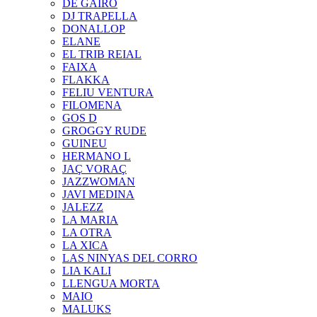
DE GAIRÓ
DJ TRAPELLA
DONALLOP
ELANE
EL TRIB REIAL
FAIXA
FLAKKA
FELIU VENTURA
FILOMENA
GOS D
GROGGY RUDE
GUINEU
HERMANO L
JAÇ VORAÇ
JAZZWOMAN
JAVI MEDINA
JALEZZ
LA MARIA
LA OTRA
LA XICA
LAS NINYAS DEL CORRO
LIA KALI
LLENGUA MORTA
MAIO
MALUKS