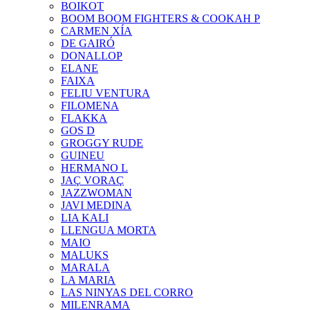
BOIKOT
BOOM BOOM FIGHTERS & COOKAH P
CARMEN XÍA
DE GAIRÓ
DONALLOP
ELANE
FAIXA
FELIU VENTURA
FILOMENA
FLAKKA
GOS D
GROGGY RUDE
GUINEU
HERMANO L
JAÇ VORAÇ
JAZZWOMAN
JAVI MEDINA
LIA KALI
LLENGUA MORTA
MAIO
MALUKS
MARALA
LA MARIA
LAS NINYAS DEL CORRO
MILENRAMA