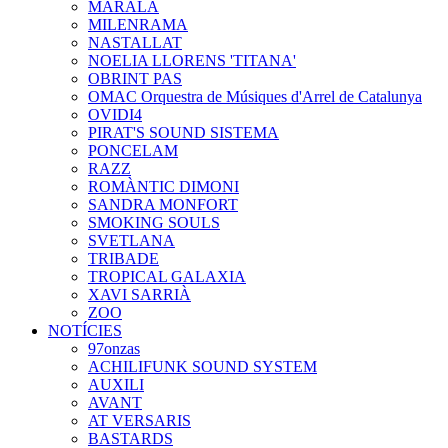
MARALA
MILENRAMA
NASTALLAT
NOELIA LLORENS 'TITANA'
OBRINT PAS
OMAC Orquestra de Músiques d'Arrel de Catalunya
OVIDI4
PIRAT'S SOUND SISTEMA
PONCELAM
RAZZ
ROMÀNTIC DIMONI
SANDRA MONFORT
SMOKING SOULS
SVETLANA
TRIBADE
TROPICAL GALAXIA
XAVI SARRIÀ
ZOO
NOTÍCIES
97onzas
ACHILIFUNK SOUND SYSTEM
AUXILI
AVANT
AT VERSARIS
BASTARDS