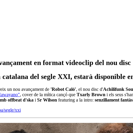
avançament en format videoclip del nou disc
atalana del segle XXI, estarà disponible en 
reix un nou avançament de
'Robot Caló'
, el nou disc d'
Achilifunk So
Hawayano"
, cover de la mítica cançó que
Txarly Brown
i els seus s'h
mb offbeat d'ska
i
Sr Wilson
featuring a la intro:
senzillament fan
a/segle/xxi