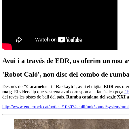
Avui i a través de EDR, us oferim un nou 
'Robot Caló', nou disc del combo de rumba c
Després de
"Caramelos"
i
"Raskayú"
, avui el digital
EDR
ens ofe
maig
. El videoclip que s'estrena avui correspon a la fantàstica peça
"
del revés les pistes de ball del país.
Rumba catalana del segle XXI a
http://www.enderrock.cat/noticia/10307/achilifunk/sound/system/rumb