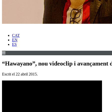
CAT
EN
ES
“Hawayano”, nou videoclip i avançament de
Escrit el
22 abril 2015
.