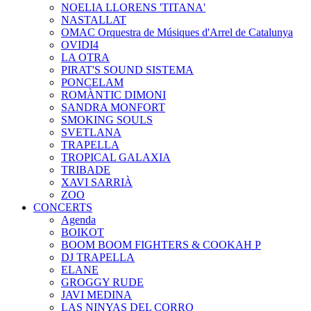
NOELIA LLORENS 'TITANA'
NASTALLAT
OMAC Orquestra de Músiques d'Arrel de Catalunya
OVIDI4
LA OTRA
PIRAT'S SOUND SISTEMA
PONCELAM
ROMÀNTIC DIMONI
SANDRA MONFORT
SMOKING SOULS
SVETLANA
TRAPELLA
TROPICAL GALAXIA
TRIBADE
XAVI SARRIÀ
ZOO
CONCERTS
Agenda
BOIKOT
BOOM BOOM FIGHTERS & COOKAH P
DJ TRAPELLA
ELANE
GROGGY RUDE
JAVI MEDINA
LAS NINYAS DEL CORRO