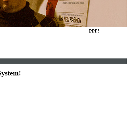
PPF!
System!