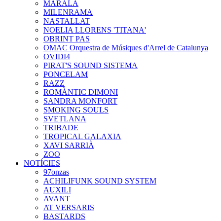
MARALA
MILENRAMA
NASTALLAT
NOELIA LLORENS 'TITANA'
OBRINT PAS
OMAC Orquestra de Músiques d'Arrel de Catalunya
OVIDI4
PIRAT'S SOUND SISTEMA
PONCELAM
RAZZ
ROMÀNTIC DIMONI
SANDRA MONFORT
SMOKING SOULS
SVETLANA
TRIBADE
TROPICAL GALAXIA
XAVI SARRIÀ
ZOO
NOTÍCIES
97onzas
ACHILIFUNK SOUND SYSTEM
AUXILI
AVANT
AT VERSARIS
BASTARDS