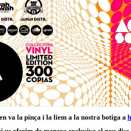
en va la pinça i la liem a la nostra botiga a
h
i us oferim de manera exclusiva el nou disc