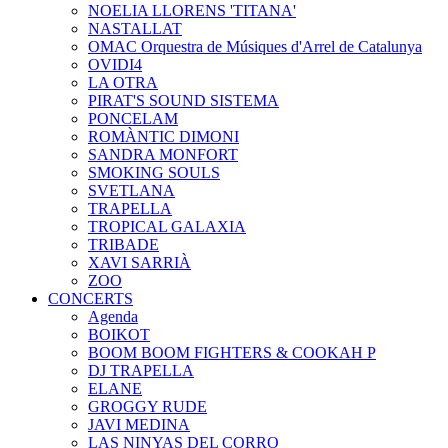
NOELIA LLORENS 'TITANA'
NASTALLAT
OMAC Orquestra de Músiques d'Arrel de Catalunya
OVIDI4
LA OTRA
PIRAT'S SOUND SISTEMA
PONCELAM
ROMÀNTIC DIMONI
SANDRA MONFORT
SMOKING SOULS
SVETLANA
TRAPELLA
TROPICAL GALAXIA
TRIBADE
XAVI SARRIÀ
ZOO
CONCERTS
Agenda
BOIKOT
BOOM BOOM FIGHTERS & COOKAH P
DJ TRAPELLA
ELANE
GROGGY RUDE
JAVI MEDINA
LAS NINYAS DEL CORRO