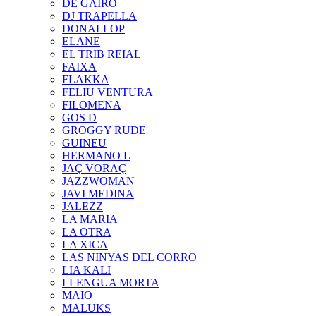
DE GAIRÓ
DJ TRAPELLA
DONALLOP
ELANE
EL TRIB REIAL
FAIXA
FLAKKA
FELIU VENTURA
FILOMENA
GOS D
GROGGY RUDE
GUINEU
HERMANO L
JAÇ VORAÇ
JAZZWOMAN
JAVI MEDINA
JALEZZ
LA MARIA
LA OTRA
LA XICA
LAS NINYAS DEL CORRO
LIA KALI
LLENGUA MORTA
MAIO
MALUKS