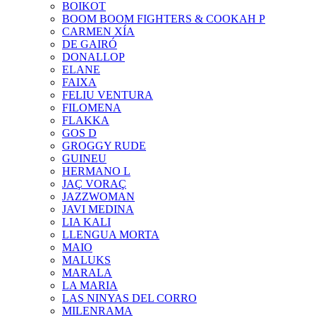
BOIKOT
BOOM BOOM FIGHTERS & COOKAH P
CARMEN XÍA
DE GAIRÓ
DONALLOP
ELANE
FAIXA
FELIU VENTURA
FILOMENA
FLAKKA
GOS D
GROGGY RUDE
GUINEU
HERMANO L
JAÇ VORAÇ
JAZZWOMAN
JAVI MEDINA
LIA KALI
LLENGUA MORTA
MAIO
MALUKS
MARALA
LA MARIA
LAS NINYAS DEL CORRO
MILENRAMA