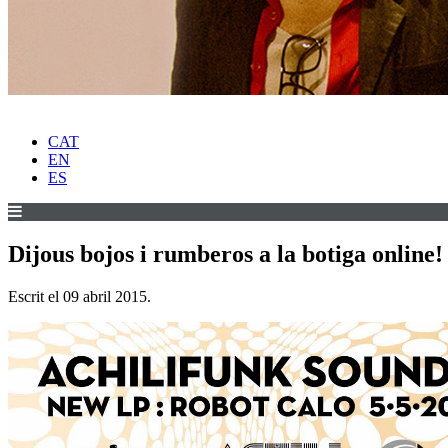
CAT
EN
ES
Dijous bojos i rumberos a la botiga online!
Escrit el
09 abril 2015
.