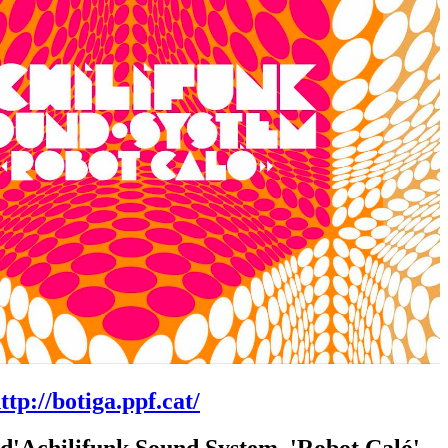
ttp://botiga.ppf.cat/
 d'Achilifunk Sound System, 'Robot Caló',