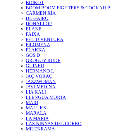
BOIKOT
BOOM BOOM FIGHTERS & COOKAH P
CARMEN XÍA
DE GAIRÓ
DONALLOP
ELANE
FAIXA
FELIU VENTURA
FILOMENA
FLAKKA
GOS D
GROGGY RUDE
GUINEU
HERMANO L
JAÇ VORAÇ
JAZZWOMAN
JAVI MEDINA
LIA KALI
LLENGUA MORTA
MAIO
MALUKS
MARALA
LA MARIA
LAS NINYAS DEL CORRO
MILENRAMA