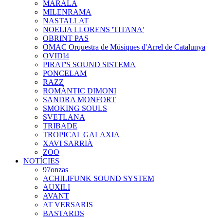
MARALA
MILENRAMA
NASTALLAT
NOELIA LLORENS 'TITANA'
OBRINT PAS
OMAC Orquestra de Músiques d'Arrel de Catalunya
OVIDI4
PIRAT'S SOUND SISTEMA
PONCELAM
RAZZ
ROMÀNTIC DIMONI
SANDRA MONFORT
SMOKING SOULS
SVETLANA
TRIBADE
TROPICAL GALAXIA
XAVI SARRIÀ
ZOO
NOTÍCIES
97onzas
ACHILIFUNK SOUND SYSTEM
AUXILI
AVANT
AT VERSARIS
BASTARDS