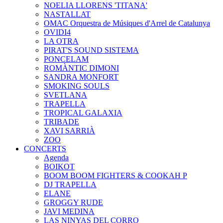
NOELIA LLORENS 'TITANA'
NASTALLAT
OMAC Orquestra de Músiques d'Arrel de Catalunya
OVIDI4
LA OTRA
PIRAT'S SOUND SISTEMA
PONCELAM
ROMÀNTIC DIMONI
SANDRA MONFORT
SMOKING SOULS
SVETLANA
TRAPELLA
TROPICAL GALAXIA
TRIBADE
XAVI SARRIÀ
ZOO
CONCERTS
Agenda
BOIKOT
BOOM BOOM FIGHTERS & COOKAH P
DJ TRAPELLA
ELANE
GROGGY RUDE
JAVI MEDINA
LAS NINYAS DEL CORRO