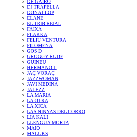
DE GAIRÓ
DJ TRAPELLA
DONALLOP
ELANE
EL TRIB REIAL
FAIXA
FLAKKA
FELIU VENTURA
FILOMENA
GOS D
GROGGY RUDE
GUINEU
HERMANO L
JAÇ VORAÇ
JAZZWOMAN
JAVI MEDINA
JALEZZ
LA MARIA
LA OTRA
LA XICA
LAS NINYAS DEL CORRO
LIA KALI
LLENGUA MORTA
MAIO
MALUKS