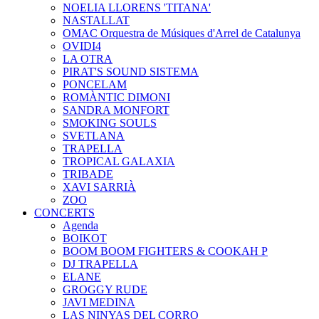
NOELIA LLORENS 'TITANA'
NASTALLAT
OMAC Orquestra de Músiques d'Arrel de Catalunya
OVIDI4
LA OTRA
PIRAT'S SOUND SISTEMA
PONCELAM
ROMÀNTIC DIMONI
SANDRA MONFORT
SMOKING SOULS
SVETLANA
TRAPELLA
TROPICAL GALAXIA
TRIBADE
XAVI SARRIÀ
ZOO
CONCERTS
Agenda
BOIKOT
BOOM BOOM FIGHTERS & COOKAH P
DJ TRAPELLA
ELANE
GROGGY RUDE
JAVI MEDINA
LAS NINYAS DEL CORRO