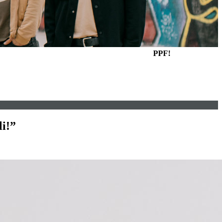
PPF!
li!”