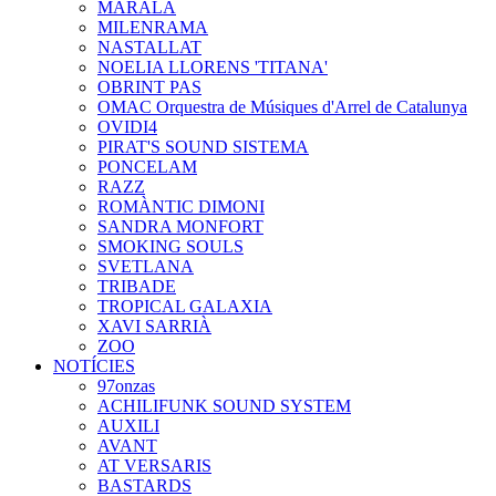
MARALA
MILENRAMA
NASTALLAT
NOELIA LLORENS 'TITANA'
OBRINT PAS
OMAC Orquestra de Músiques d'Arrel de Catalunya
OVIDI4
PIRAT'S SOUND SISTEMA
PONCELAM
RAZZ
ROMÀNTIC DIMONI
SANDRA MONFORT
SMOKING SOULS
SVETLANA
TRIBADE
TROPICAL GALAXIA
XAVI SARRIÀ
ZOO
NOTÍCIES
97onzas
ACHILIFUNK SOUND SYSTEM
AUXILI
AVANT
AT VERSARIS
BASTARDS