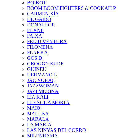
BOIKOT
BOOM BOOM FIGHTERS & COOKAH P
CARMEN XÍA
DE GAIRÓ
DONALLOP
ELANE
FAIXA
FELIU VENTURA
FILOMENA
FLAKKA
GOS D
GROGGY RUDE
GUINEU
HERMANO L
JAÇ VORAÇ
JAZZWOMAN
JAVI MEDINA
LIA KALI
LLENGUA MORTA
MAIO
MALUKS
MARALA
LA MARIA
LAS NINYAS DEL CORRO
MILENRAMA