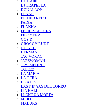
DE GAIRÓ
DJ TRAPELLA
DONALLOP
ELANE
EL TRIB REIAL
FAIXA
FLAKKA
FELIU VENTURA
FILOMENA
GOS D
GROGGY RUDE
GUINEU
HERMANO L
JAÇ VORAÇ
JAZZWOMAN
JAVI MEDINA
JALEZZ
LA MARIA
LA OTRA
LA XICA
LAS NINYAS DEL CORRO
LIA KALI
LLENGUA MORTA
MAIO
MALUKS