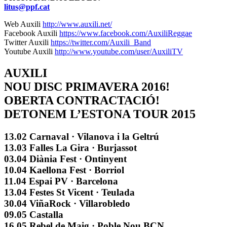
litus@ppf.cat
Web Auxili
http://www.auxili.net/
Facebook Auxili
https://www.facebook.com/AuxiliReggae
Twitter Auxili
https://twitter.com/Auxili_Band
Youtube Auxili
http://www.youtube.com/user/AuxiliTV
AUXILI
NOU DISC PRIMAVERA 2016!
OBERTA CONTRACTACIÓ!
DETONEM L’ESTONA TOUR 2015
13.02 Carnaval · Vilanova i la Geltrú
13.03 Falles La Gira · Burjassot
03.04 Diània Fest · Ontinyent
10.04 Kaellona Fest · Borriol
11.04 Espai PV · Barcelona
13.04 Festes St Vicent · Teulada
30.04 ViñaRock · Villarobledo
09.05 Castalla
16.05 Rebel de Maig · Poble Nou BCN