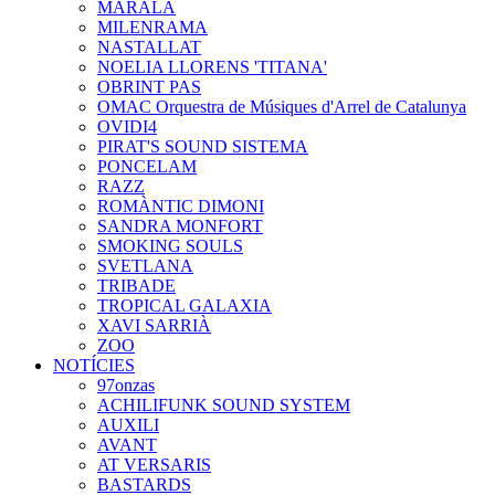
MARALA
MILENRAMA
NASTALLAT
NOELIA LLORENS 'TITANA'
OBRINT PAS
OMAC Orquestra de Músiques d'Arrel de Catalunya
OVIDI4
PIRAT'S SOUND SISTEMA
PONCELAM
RAZZ
ROMÀNTIC DIMONI
SANDRA MONFORT
SMOKING SOULS
SVETLANA
TRIBADE
TROPICAL GALAXIA
XAVI SARRIÀ
ZOO
NOTÍCIES
97onzas
ACHILIFUNK SOUND SYSTEM
AUXILI
AVANT
AT VERSARIS
BASTARDS