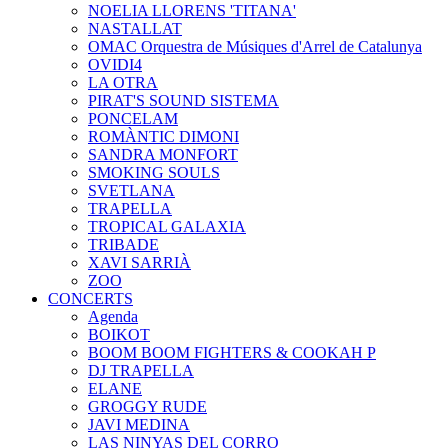
NOELIA LLORENS 'TITANA'
NASTALLAT
OMAC Orquestra de Músiques d'Arrel de Catalunya
OVIDI4
LA OTRA
PIRAT'S SOUND SISTEMA
PONCELAM
ROMÀNTIC DIMONI
SANDRA MONFORT
SMOKING SOULS
SVETLANA
TRAPELLA
TROPICAL GALAXIA
TRIBADE
XAVI SARRIÀ
ZOO
CONCERTS
Agenda
BOIKOT
BOOM BOOM FIGHTERS & COOKAH P
DJ TRAPELLA
ELANE
GROGGY RUDE
JAVI MEDINA
LAS NINYAS DEL CORRO