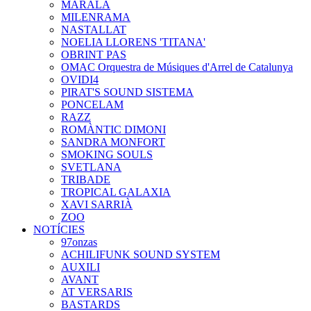
MARALA
MILENRAMA
NASTALLAT
NOELIA LLORENS 'TITANA'
OBRINT PAS
OMAC Orquestra de Músiques d'Arrel de Catalunya
OVIDI4
PIRAT'S SOUND SISTEMA
PONCELAM
RAZZ
ROMÀNTIC DIMONI
SANDRA MONFORT
SMOKING SOULS
SVETLANA
TRIBADE
TROPICAL GALAXIA
XAVI SARRIÀ
ZOO
NOTÍCIES
97onzas
ACHILIFUNK SOUND SYSTEM
AUXILI
AVANT
AT VERSARIS
BASTARDS