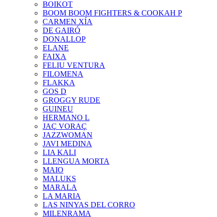
BOIKOT
BOOM BOOM FIGHTERS & COOKAH P
CARMEN XÍA
DE GAIRÓ
DONALLOP
ELANE
FAIXA
FELIU VENTURA
FILOMENA
FLAKKA
GOS D
GROGGY RUDE
GUINEU
HERMANO L
JAÇ VORAÇ
JAZZWOMAN
JAVI MEDINA
LIA KALI
LLENGUA MORTA
MAIO
MALUKS
MARALA
LA MARIA
LAS NINYAS DEL CORRO
MILENRAMA