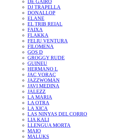
DE GAIRÓ
DJ TRAPELLA
DONALLOP
ELANE
EL TRIB REIAL
FAIXA
FLAKKA
FELIU VENTURA
FILOMENA
GOS D
GROGGY RUDE
GUINEU
HERMANO L
JAÇ VORAÇ
JAZZWOMAN
JAVI MEDINA
JALEZZ
LA MARIA
LA OTRA
LA XICA
LAS NINYAS DEL CORRO
LIA KALI
LLENGUA MORTA
MAIO
MALUKS