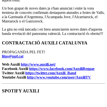
aquest estiu.
Un bon grapat de noves dates ja s'han anunciat i entre la vora
trentena de concerts confirmats destaquem aturades a festes de Valls,
a la Garrinada d'Argentona, l'Acampada Jove, l'Alcarriarock, el
Marearock o el Ganxorock.
La gira no està tancada i en breu anunciarem noves dates d'aquesta
banda revelació del panorama valencià. La contractació és oberta!!!
CONTRACTACIÓ AUXILI CATALUNYA
PROPAGANDA PEL FET!
litus@ppf.cat
Web Auxili
http://www.auxili.net/
Facebook Auxili
https://www.facebook.com/AuxiliReggae
Twitter Auxili
https://twitter.com/Auxili_Band
Youtube Auxili
http://www.youtube.com/user/AuxiliTV
SPOTIFY AUXILI