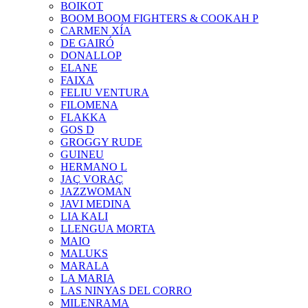
BOIKOT
BOOM BOOM FIGHTERS & COOKAH P
CARMEN XÍA
DE GAIRÓ
DONALLOP
ELANE
FAIXA
FELIU VENTURA
FILOMENA
FLAKKA
GOS D
GROGGY RUDE
GUINEU
HERMANO L
JAÇ VORAÇ
JAZZWOMAN
JAVI MEDINA
LIA KALI
LLENGUA MORTA
MAIO
MALUKS
MARALA
LA MARIA
LAS NINYAS DEL CORRO
MILENRAMA