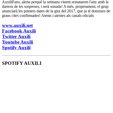
AuxiliFans, alerta perquè la setmana vinent rematarem l'any amb la
darrera de les sorpreses, i serà sonada! A més, properament, el grup
anunciarà les primers dates de la gira del 2017, que ja té dotzenes de
grans cites confirmades! Atents i atentes als canals oficials
www.auxili.net
Facebook Auxili
Twitter Auxili
Youtube Auxili
Spotify Auxili
SPOTIFY AUXILI