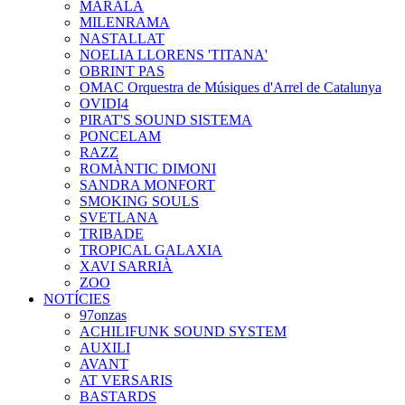
MARALA
MILENRAMA
NASTALLAT
NOELIA LLORENS 'TITANA'
OBRINT PAS
OMAC Orquestra de Músiques d'Arrel de Catalunya
OVIDI4
PIRAT'S SOUND SISTEMA
PONCELAM
RAZZ
ROMÀNTIC DIMONI
SANDRA MONFORT
SMOKING SOULS
SVETLANA
TRIBADE
TROPICAL GALAXIA
XAVI SARRIÀ
ZOO
NOTÍCIES
97onzas
ACHILIFUNK SOUND SYSTEM
AUXILI
AVANT
AT VERSARIS
BASTARDS