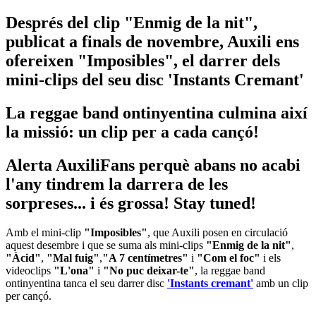
Després del clip "Enmig de la nit",
publicat a finals de novembre, Auxili ens
ofereixen "Imposibles", el darrer dels
mini-clips del seu disc 'Instants Cremant'
La reggae band ontinyentina culmina així
la missió: un clip per a cada cançó!
Alerta AuxiliFans perquè abans no acabi
l'any tindrem la darrera de les
sorpreses... i és grossa! Stay tuned!
Amb el mini-clip
"Imposibles"
, que Auxili posen en circulació
aquest desembre i que se suma als mini-clips
"Enmig de la nit"
,
"Àcid"
,
"Mal fuig"
,
"A 7 centímetres"
i
"Com el foc"
i els
videoclips
"L'ona"
i
"No puc deixar-te"
, la reggae band
ontinyentina tanca el seu darrer disc
'Instants cremant'
amb un clip
per cançó.