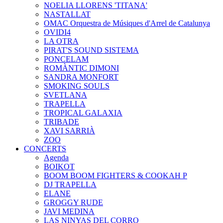
NOELIA LLORENS 'TITANA'
NASTALLAT
OMAC Orquestra de Músiques d'Arrel de Catalunya
OVIDI4
LA OTRA
PIRAT'S SOUND SISTEMA
PONCELAM
ROMÀNTIC DIMONI
SANDRA MONFORT
SMOKING SOULS
SVETLANA
TRAPELLA
TROPICAL GALAXIA
TRIBADE
XAVI SARRIÀ
ZOO
CONCERTS
Agenda
BOIKOT
BOOM BOOM FIGHTERS & COOKAH P
DJ TRAPELLA
ELANE
GROGGY RUDE
JAVI MEDINA
LAS NINYAS DEL CORRO