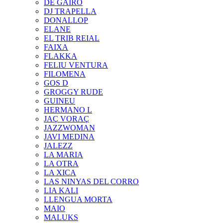
DE GAIRÓ
DJ TRAPELLA
DONALLOP
ELANE
EL TRIB REIAL
FAIXA
FLAKKA
FELIU VENTURA
FILOMENA
GOS D
GROGGY RUDE
GUINEU
HERMANO L
JAÇ VORAÇ
JAZZWOMAN
JAVI MEDINA
JALEZZ
LA MARIA
LA OTRA
LA XICA
LAS NINYAS DEL CORRO
LIA KALI
LLENGUA MORTA
MAIO
MALUKS