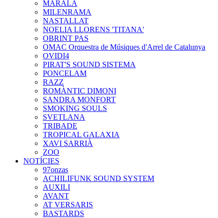
MARALA
MILENRAMA
NASTALLAT
NOELIA LLORENS 'TITANA'
OBRINT PAS
OMAC Orquestra de Músiques d'Arrel de Catalunya
OVIDI4
PIRAT'S SOUND SISTEMA
PONCELAM
RAZZ
ROMÀNTIC DIMONI
SANDRA MONFORT
SMOKING SOULS
SVETLANA
TRIBADE
TROPICAL GALAXIA
XAVI SARRIÀ
ZOO
NOTÍCIES
97onzas
ACHILIFUNK SOUND SYSTEM
AUXILI
AVANT
AT VERSARIS
BASTARDS