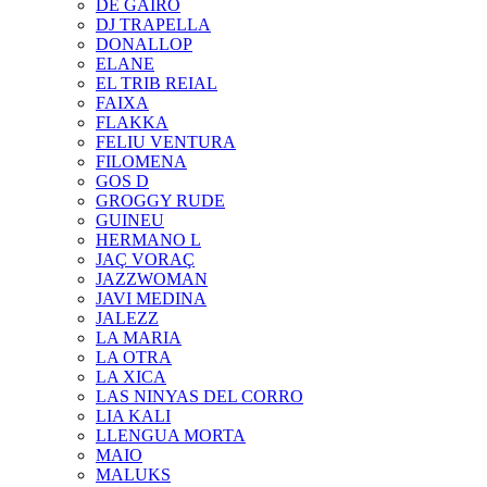
DE GAIRÓ
DJ TRAPELLA
DONALLOP
ELANE
EL TRIB REIAL
FAIXA
FLAKKA
FELIU VENTURA
FILOMENA
GOS D
GROGGY RUDE
GUINEU
HERMANO L
JAÇ VORAÇ
JAZZWOMAN
JAVI MEDINA
JALEZZ
LA MARIA
LA OTRA
LA XICA
LAS NINYAS DEL CORRO
LIA KALI
LLENGUA MORTA
MAIO
MALUKS