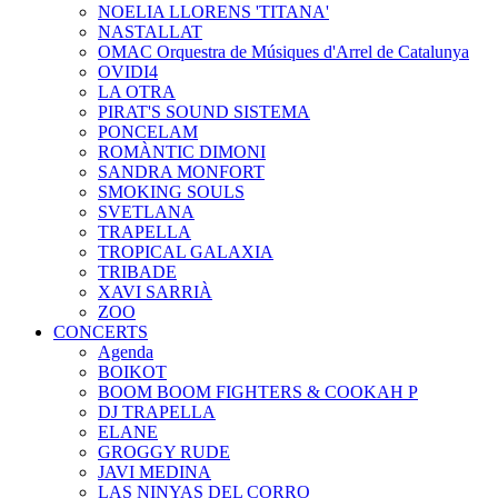
NOELIA LLORENS 'TITANA'
NASTALLAT
OMAC Orquestra de Músiques d'Arrel de Catalunya
OVIDI4
LA OTRA
PIRAT'S SOUND SISTEMA
PONCELAM
ROMÀNTIC DIMONI
SANDRA MONFORT
SMOKING SOULS
SVETLANA
TRAPELLA
TROPICAL GALAXIA
TRIBADE
XAVI SARRIÀ
ZOO
CONCERTS
Agenda
BOIKOT
BOOM BOOM FIGHTERS & COOKAH P
DJ TRAPELLA
ELANE
GROGGY RUDE
JAVI MEDINA
LAS NINYAS DEL CORRO