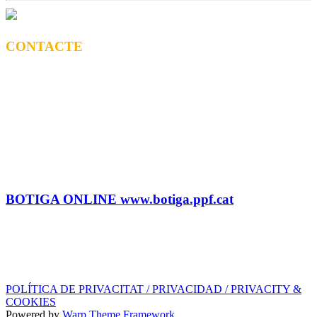
CONTACTE
CONTRACTACIÓ
Litus Tenesa (+34) 615 27 69 02 | litus@ppf.cat
Marc Escribano (+34) 660 314 015 |
marc.em@ppf.cat
contractacio@ppf.cat
BOTIGA
Tel.: (+34) 93 878 74 80 comandes@ppf.cat
BOTIGA ONLINE www.botiga.ppf.cat
SEGELL DISCOGRÀFIC, LLICÈNCIES,
PROMOS i EDITORIAL
info@ppf.cat
POLÍTICA DE PRIVACITAT / PRIVACIDAD / PRIVACITY &
COOKIES
Powered by
Warp Theme Framework