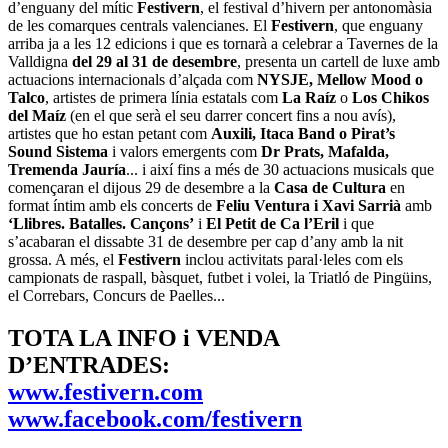
d’enguany del mític
Festivern
, el festival d’hivern per antonomàsia
de les comarques centrals valencianes. El
Festivern
, que enguany
arriba ja a les 12 edicions i que es tornarà a celebrar a Tavernes de la
Valldigna
del 29 al 31 de desembre
, presenta un cartell de luxe amb
actuacions internacionals d’alçada com
NYSJE, Mellow Mood o
Talco
, artistes de primera línia estatals com
La Raíz
o
Los Chikos
del Maíz
(en el que serà el seu darrer concert fins a nou avís),
artistes que ho estan petant com
Auxili, Itaca Band o Pirat’s
Sound Sistema
i valors emergents com
Dr Prats, Mafalda,
Tremenda Jauría
... i així fins a més de 30 actuacions musicals que
començaran el dijous 29 de desembre a la
Casa de Cultura
en
format íntim amb els concerts de
Feliu Ventura i Xavi Sarrià
amb
‘Llibres. Batalles. Cançons’
i
El Petit de Ca l’Eril
i que
s’acabaran el dissabte 31 de desembre per cap d’any amb la nit
grossa. A més, el
Festivern
inclou activitats paral·leles com els
campionats de raspall, bàsquet, futbet i volei, la Triatló de Pingüins,
el Correbars, Concurs de Paelles...
TOTA LA INFO i VENDA
D’ENTRADES:
www.festivern.com
www.facebook.com/festivern