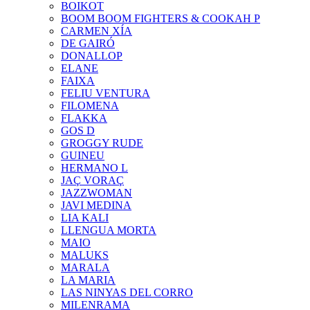
BOIKOT
BOOM BOOM FIGHTERS & COOKAH P
CARMEN XÍA
DE GAIRÓ
DONALLOP
ELANE
FAIXA
FELIU VENTURA
FILOMENA
FLAKKA
GOS D
GROGGY RUDE
GUINEU
HERMANO L
JAÇ VORAÇ
JAZZWOMAN
JAVI MEDINA
LIA KALI
LLENGUA MORTA
MAIO
MALUKS
MARALA
LA MARIA
LAS NINYAS DEL CORRO
MILENRAMA