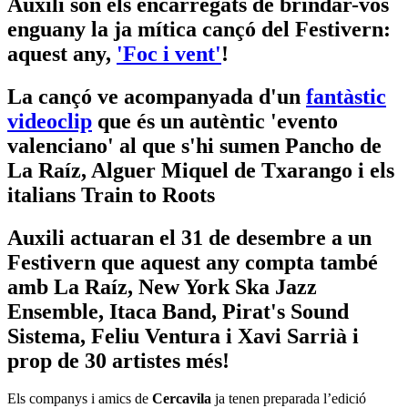
Auxili són els encarregats de brindar-vos
enguany la ja mítica cançó del Festivern:
aquest any,
'Foc i vent'
!
La cançó ve acompanyada d'un
fantàstic
videoclip
que és un autèntic 'evento
valenciano' al que s'hi sumen Pancho de
La Raíz, Alguer Miquel de Txarango i els
italians Train to Roots
Auxili actuaran el 31 de desembre a un
Festivern que aquest any compta també
amb La Raíz, New York Ska Jazz
Ensemble, Itaca Band, Pirat's Sound
Sistema, Feliu Ventura i Xavi Sarrià i
prop de 30 artistes més!
Els companys i amics de
Cercavila
ja tenen preparada l’edició