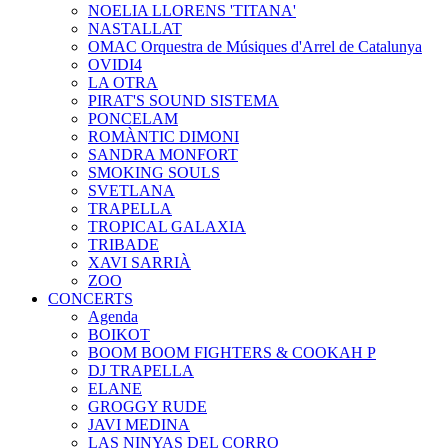
NOELIA LLORENS 'TITANA'
NASTALLAT
OMAC Orquestra de Músiques d'Arrel de Catalunya
OVIDI4
LA OTRA
PIRAT'S SOUND SISTEMA
PONCELAM
ROMÀNTIC DIMONI
SANDRA MONFORT
SMOKING SOULS
SVETLANA
TRAPELLA
TROPICAL GALAXIA
TRIBADE
XAVI SARRIÀ
ZOO
CONCERTS
Agenda
BOIKOT
BOOM BOOM FIGHTERS & COOKAH P
DJ TRAPELLA
ELANE
GROGGY RUDE
JAVI MEDINA
LAS NINYAS DEL CORRO