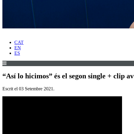
CAT
EN
ES
“Así lo hicimos” és el segon single + clip 
Escrit el
03 Setembre 2021
.