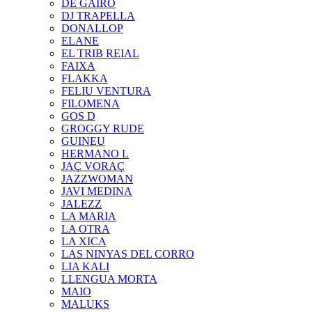
DE GAIRÓ
DJ TRAPELLA
DONALLOP
ELANE
EL TRIB REIAL
FAIXA
FLAKKA
FELIU VENTURA
FILOMENA
GOS D
GROGGY RUDE
GUINEU
HERMANO L
JAÇ VORAÇ
JAZZWOMAN
JAVI MEDINA
JALEZZ
LA MARIA
LA OTRA
LA XICA
LAS NINYAS DEL CORRO
LIA KALI
LLENGUA MORTA
MAIO
MALUKS