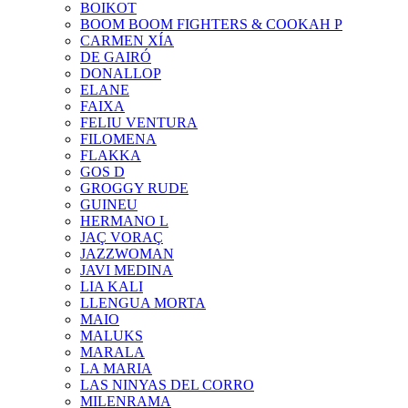
BOIKOT
BOOM BOOM FIGHTERS & COOKAH P
CARMEN XÍA
DE GAIRÓ
DONALLOP
ELANE
FAIXA
FELIU VENTURA
FILOMENA
FLAKKA
GOS D
GROGGY RUDE
GUINEU
HERMANO L
JAÇ VORAÇ
JAZZWOMAN
JAVI MEDINA
LIA KALI
LLENGUA MORTA
MAIO
MALUKS
MARALA
LA MARIA
LAS NINYAS DEL CORRO
MILENRAMA