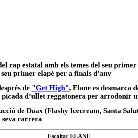
del rap estatal amb els temes del seu prime
 seu primer elapé per a finals d’any
després de
"Get High"
, Elane es desmarca d
 picada d’ullet reggatonera per arrodonir u
cció de Daax (Flashy Icecream, Santa Salut)
 seva carrera
Escoltar ELANE