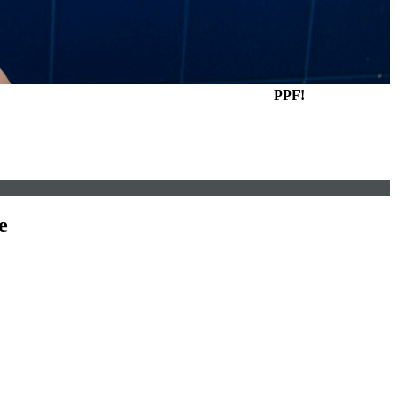
PPF!
e