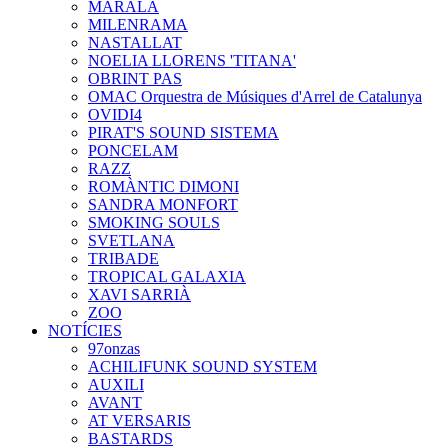
MARALA
MILENRAMA
NASTALLAT
NOELIA LLORENS 'TITANA'
OBRINT PAS
OMAC Orquestra de Músiques d'Arrel de Catalunya
OVIDI4
PIRAT'S SOUND SISTEMA
PONCELAM
RAZZ
ROMÀNTIC DIMONI
SANDRA MONFORT
SMOKING SOULS
SVETLANA
TRIBADE
TROPICAL GALAXIA
XAVI SARRIÀ
ZOO
NOTÍCIES
97onzas
ACHILIFUNK SOUND SYSTEM
AUXILI
AVANT
AT VERSARIS
BASTARDS