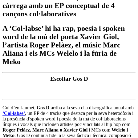
càrrega amb un EP conceptual de 4
cançons col·laboratives
A ‘Col·labse’ hi ha rap, poesia i spoken
word de la mà del poeta Xavier Giol,
l’artista Roger Pelàez, el músic Marc
Aliana i els MCs Welelo i la fúria de
Meko
Escoltar Gos D
Cul d’en Jaumet,
Gos D
arriba a la seva cita discogràfica anual amb
‘Col·labse’
, un EP de 4 tracks que destaca per la seva heterodòxia i
la presència d’spoken word i poesia de la mà de col·laboracions
líriques i vocals que inclouen artistes poc vinculats al hip hop com
Roger Pelàez, Marc Aliana o Xavier Giol
i MCs com
Welelo i
Meko
. Gos D continua fidel a la seva tàctica i tècnica: composició