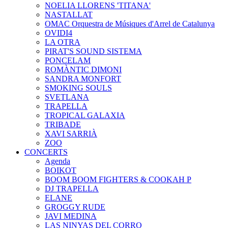
NOELIA LLORENS 'TITANA'
NASTALLAT
OMAC Orquestra de Músiques d'Arrel de Catalunya
OVIDI4
LA OTRA
PIRAT'S SOUND SISTEMA
PONCELAM
ROMÀNTIC DIMONI
SANDRA MONFORT
SMOKING SOULS
SVETLANA
TRAPELLA
TROPICAL GALAXIA
TRIBADE
XAVI SARRIÀ
ZOO
CONCERTS
Agenda
BOIKOT
BOOM BOOM FIGHTERS & COOKAH P
DJ TRAPELLA
ELANE
GROGGY RUDE
JAVI MEDINA
LAS NINYAS DEL CORRO