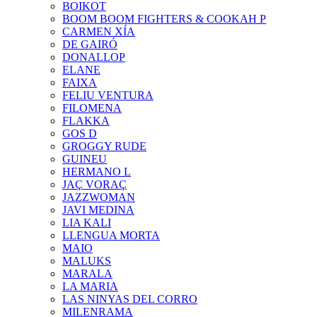
BOIKOT
BOOM BOOM FIGHTERS & COOKAH P
CARMEN XÍA
DE GAIRÓ
DONALLOP
ELANE
FAIXA
FELIU VENTURA
FILOMENA
FLAKKA
GOS D
GROGGY RUDE
GUINEU
HERMANO L
JAÇ VORAÇ
JAZZWOMAN
JAVI MEDINA
LIA KALI
LLENGUA MORTA
MAIO
MALUKS
MARALA
LA MARIA
LAS NINYAS DEL CORRO
MILENRAMA