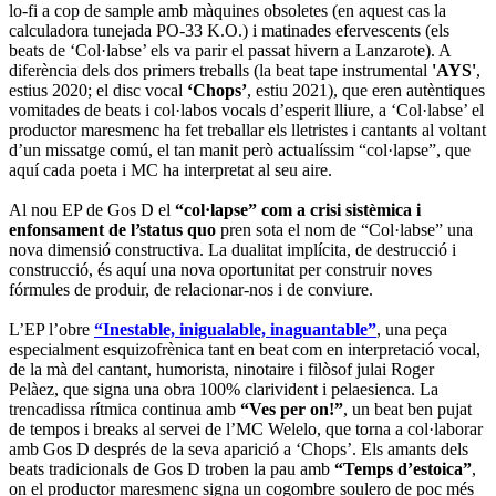
lo-fi a cop de sample amb màquines obsoletes (en aquest cas la
calculadora tunejada PO-33 K.O.) i matinades efervescents (els
beats de ‘Col·labse’ els va parir el passat hivern a Lanzarote). A
diferència dels dos primers treballs (la beat tape instrumental
'AYS'
,
estius 2020; el disc vocal
‘Chops’
, estiu 2021), que eren autèntiques
vomitades de beats i col·labos vocals d’esperit lliure, a ‘Col·labse’ el
productor maresmenc ha fet treballar els lletristes i cantants al voltant
d’un missatge comú, el tan manit però actualíssim “col·lapse”, que
aquí cada poeta i MC ha interpretat al seu aire.
Al nou EP de Gos D el
“col·lapse” com a crisi sistèmica i
enfonsament de l’status quo
pren sota el nom de “Col·labse” una
nova dimensió constructiva. La dualitat implícita, de destrucció i
construcció, és aquí una nova oportunitat per construir noves
fórmules de produir, de relacionar-nos i de conviure.
L’EP l’obre
“Inestable, inigualable, inaguantable”
, una peça
especialment esquizofrènica tant en beat com en interpretació vocal,
de la mà del cantant, humorista, ninotaire i filòsof julai Roger
Pelàez, que signa una obra 100% clarivident i pelaesienca. La
trencadissa rítmica continua amb
“Ves per on!”
, un beat ben pujat
de tempos i breaks al servei de l’MC Welelo, que torna a col·laborar
amb Gos D després de la seva aparició a ‘Chops’. Els amants dels
beats tradicionals de Gos D troben la pau amb
“Temps d’estoica”
,
on el productor maresmenc signa un cogombre soulero de poc més