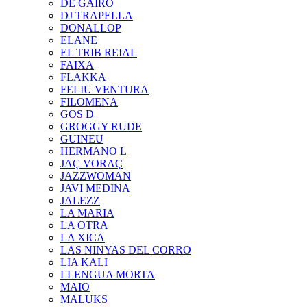
DE GAIRÓ
DJ TRAPELLA
DONALLOP
ELANE
EL TRIB REIAL
FAIXA
FLAKKA
FELIU VENTURA
FILOMENA
GOS D
GROGGY RUDE
GUINEU
HERMANO L
JAÇ VORAÇ
JAZZWOMAN
JAVI MEDINA
JALEZZ
LA MARIA
LA OTRA
LA XICA
LAS NINYAS DEL CORRO
LIA KALI
LLENGUA MORTA
MAIO
MALUKS