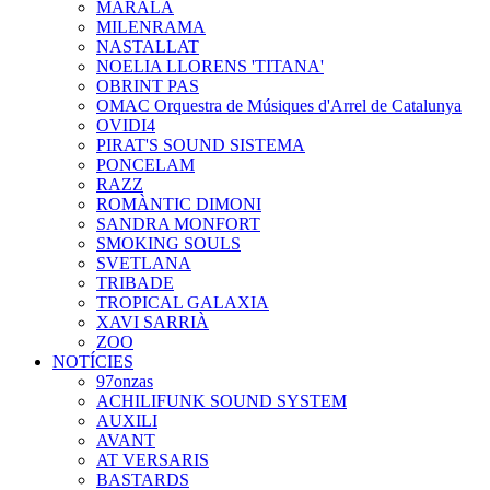
MARALA
MILENRAMA
NASTALLAT
NOELIA LLORENS 'TITANA'
OBRINT PAS
OMAC Orquestra de Músiques d'Arrel de Catalunya
OVIDI4
PIRAT'S SOUND SISTEMA
PONCELAM
RAZZ
ROMÀNTIC DIMONI
SANDRA MONFORT
SMOKING SOULS
SVETLANA
TRIBADE
TROPICAL GALAXIA
XAVI SARRIÀ
ZOO
NOTÍCIES
97onzas
ACHILIFUNK SOUND SYSTEM
AUXILI
AVANT
AT VERSARIS
BASTARDS