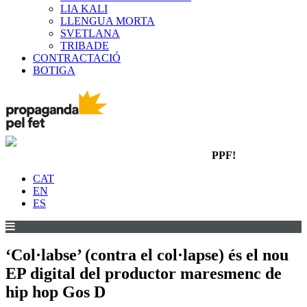
LIA KALI
LLENGUA MORTA
SVETLANA
TRIBADE
CONTRACTACIÓ
BOTIGA
PPF!
CAT
EN
ES
‘Col·labse’ (contra el col·lapse) és el nou
EP digital del productor maresmenc de
hip hop Gos D