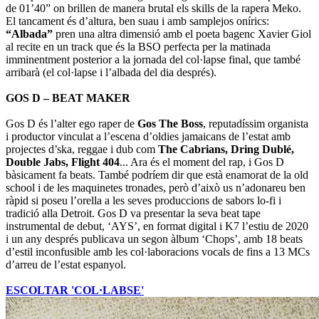
de 01’40” on brillen de manera brutal els skills de la rapera Meko.
El tancament és d’altura, ben suau i amb samplejos onírics:
“Albada”
pren una altra dimensió amb el poeta bagenc Xavier Giol
al recite en un track que és la BSO perfecta per la matinada
imminentment posterior a la jornada del col·lapse final, que també
arribarà (el col·lapse i l’albada del dia després).
GOS D – BEAT MAKER
Gos D és l’alter ego raper de
Gos The Boss
, reputadíssim organista
i productor vinculat a l’escena d’oldies jamaicans de l’estat amb
projectes d’ska, reggae i dub com
The Cabrians, Dring Dublé,
Double Jabs, Flight 404
... Ara és el moment del rap, i Gos D
bàsicament fa beats. També podríem dir que està enamorat de la old
school i de les maquinetes tronades, però d’això us n’adonareu ben
ràpid si poseu l’orella a les seves produccions de sabors lo-fi i
tradició alla Detroit. Gos D va presentar la seva beat tape
instrumental de debut, ‘AYS’, en format digital i K7 l’estiu de 2020
i un any després publicava un segon àlbum ‘Chops’, amb 18 beats
d’estil inconfusible amb les col·laboracions vocals de fins a 13 MCs
d’arreu de l’estat espanyol.
ESCOLTAR 'COL·LABSE'