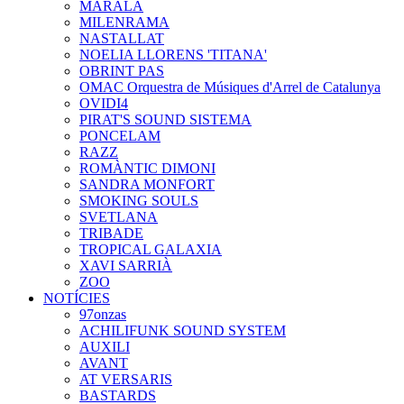
MARALA
MILENRAMA
NASTALLAT
NOELIA LLORENS 'TITANA'
OBRINT PAS
OMAC Orquestra de Músiques d'Arrel de Catalunya
OVIDI4
PIRAT'S SOUND SISTEMA
PONCELAM
RAZZ
ROMÀNTIC DIMONI
SANDRA MONFORT
SMOKING SOULS
SVETLANA
TRIBADE
TROPICAL GALAXIA
XAVI SARRIÀ
ZOO
NOTÍCIES
97onzas
ACHILIFUNK SOUND SYSTEM
AUXILI
AVANT
AT VERSARIS
BASTARDS