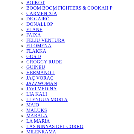
BOIKOT
BOOM BOOM FIGHTERS & COOKAH P
CARMEN XÍA
DE GAIRÓ
DONALLOP
ELANE
FAIXA
FELIU VENTURA
FILOMENA
FLAKKA
GOS D
GROGGY RUDE
GUINEU
HERMANO L
JAÇ VORAÇ
JAZZWOMAN
JAVI MEDINA
LIA KALI
LLENGUA MORTA
MAIO
MALUKS
MARALA
LA MARIA
LAS NINYAS DEL CORRO
MILENRAMA