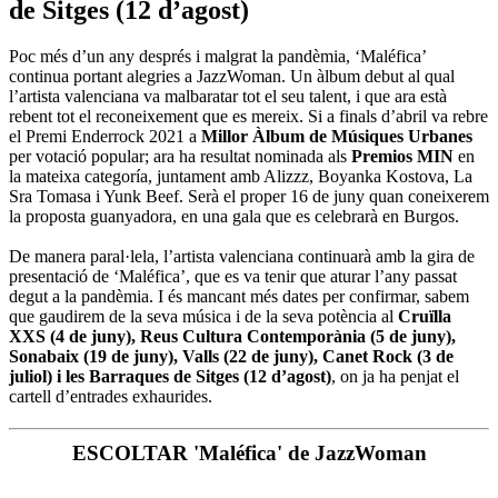
de Sitges (12 d’agost)
Poc més d’un any després i malgrat la pandèmia, ‘Maléfica’
continua portant alegries a JazzWoman. Un àlbum debut al qual
l’artista valenciana va malbaratar tot el seu talent, i que ara està
rebent tot el reconeixement que es mereix. Si a finals d’abril va rebre
el Premi Enderrock 2021 a
Millor Àlbum de Músiques Urbanes
per votació popular; ara ha resultat nominada als
Premios MIN
en
la mateixa categoría, juntament amb Alizzz, Boyanka Kostova, La
Sra Tomasa i Yunk Beef. Serà el proper 16 de juny quan coneixerem
la proposta guanyadora, en una gala que es celebrarà en Burgos.
De manera paral·lela, l’artista valenciana continuarà amb la gira de
presentació de ‘Maléfica’, que es va tenir que aturar l’any passat
degut a la pandèmia. I és mancant més dates per confirmar, sabem
que gaudirem de la seva música i de la seva potència al
Cruïlla
XXS (4 de juny), Reus Cultura Contemporània (5 de juny),
Sonabaix (19 de juny), Valls (22 de juny), Canet Rock (3 de
juliol) i les Barraques de Sitges (12 d’agost)
, on ja ha penjat el
cartell d’entrades exhaurides.
ESCOLTAR 'Maléfica' de JazzWoman