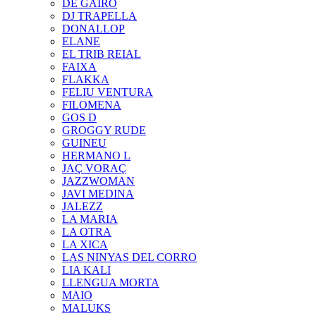
DE GAIRÓ
DJ TRAPELLA
DONALLOP
ELANE
EL TRIB REIAL
FAIXA
FLAKKA
FELIU VENTURA
FILOMENA
GOS D
GROGGY RUDE
GUINEU
HERMANO L
JAÇ VORAÇ
JAZZWOMAN
JAVI MEDINA
JALEZZ
LA MARIA
LA OTRA
LA XICA
LAS NINYAS DEL CORRO
LIA KALI
LLENGUA MORTA
MAIO
MALUKS