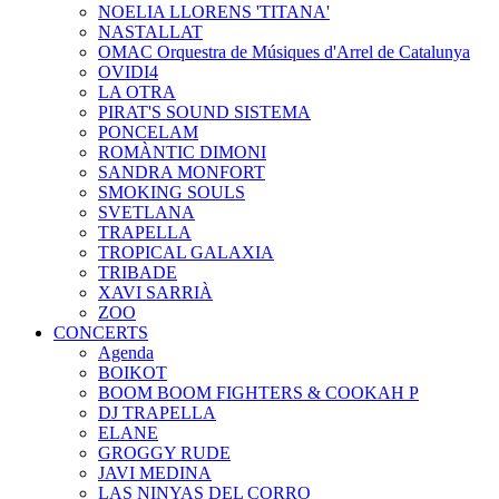
NOELIA LLORENS 'TITANA'
NASTALLAT
OMAC Orquestra de Músiques d'Arrel de Catalunya
OVIDI4
LA OTRA
PIRAT'S SOUND SISTEMA
PONCELAM
ROMÀNTIC DIMONI
SANDRA MONFORT
SMOKING SOULS
SVETLANA
TRAPELLA
TROPICAL GALAXIA
TRIBADE
XAVI SARRIÀ
ZOO
CONCERTS
Agenda
BOIKOT
BOOM BOOM FIGHTERS & COOKAH P
DJ TRAPELLA
ELANE
GROGGY RUDE
JAVI MEDINA
LAS NINYAS DEL CORRO