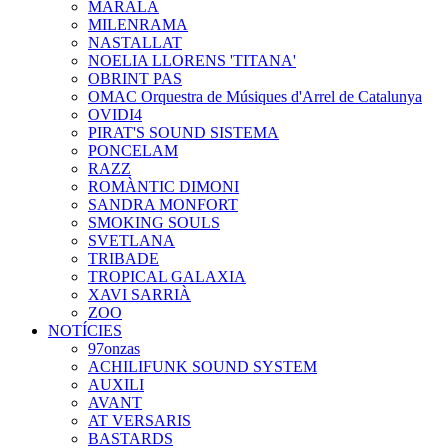
MARALA
MILENRAMA
NASTALLAT
NOELIA LLORENS 'TITANA'
OBRINT PAS
OMAC Orquestra de Músiques d'Arrel de Catalunya
OVIDI4
PIRAT'S SOUND SISTEMA
PONCELAM
RAZZ
ROMÀNTIC DIMONI
SANDRA MONFORT
SMOKING SOULS
SVETLANA
TRIBADE
TROPICAL GALAXIA
XAVI SARRIÀ
ZOO
NOTÍCIES
97onzas
ACHILIFUNK SOUND SYSTEM
AUXILI
AVANT
AT VERSARIS
BASTARDS