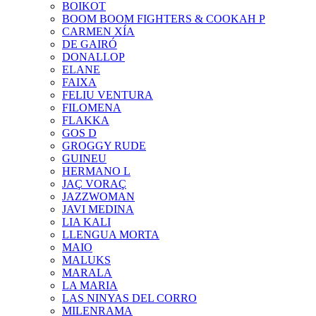
BOIKOT
BOOM BOOM FIGHTERS & COOKAH P
CARMEN XÍA
DE GAIRÓ
DONALLOP
ELANE
FAIXA
FELIU VENTURA
FILOMENA
FLAKKA
GOS D
GROGGY RUDE
GUINEU
HERMANO L
JAÇ VORAÇ
JAZZWOMAN
JAVI MEDINA
LIA KALI
LLENGUA MORTA
MAIO
MALUKS
MARALA
LA MARIA
LAS NINYAS DEL CORRO
MILENRAMA