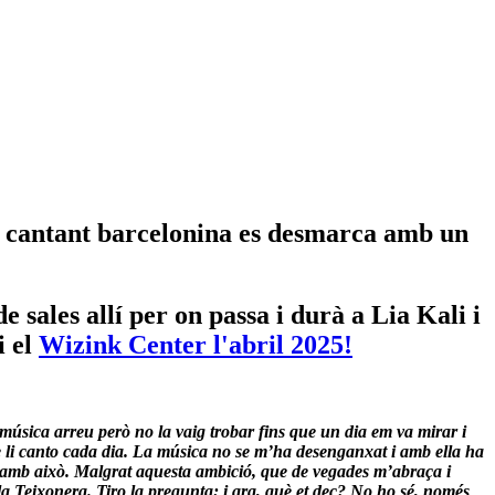
a cantant barcelonina es desmarca amb un
sales allí per on passa i durà a Lia Kali i
i el
Wizink Center l'abril 2025!
 música arreu però no la vaig trobar fins que un dia em va mirar i
s que li canto cada dia. La música no se m’ha desenganxat i amb ella ha
a amb això. Malgrat aquesta ambició, que de vegades m’abraça i
 la Teixonera. Tiro la pregunta: i ara, què et dec? No ho sé, només