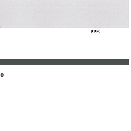
PPF!
ro