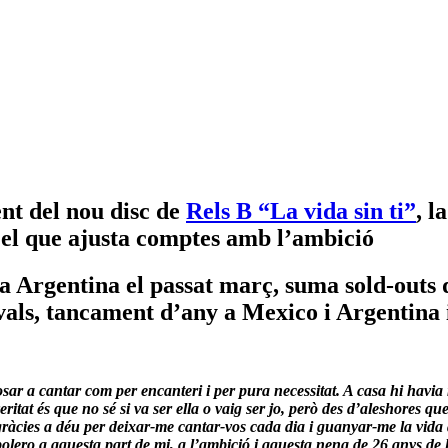
nt del nou disc de
Rels B “La vida sin ti”
, l
 el que ajusta comptes amb l’ambició
 Argentina el passat març, suma sold-outs de 
tivals, tancament d’any a Mexico i Argentina 
sar a cantar com per encanteri i per pura necessitat. A casa hi havia
 veritat és que no sé si va ser ella o vaig ser jo, però des d’aleshore
gràcies a déu per deixar-me cantar-vos cada dia i guanyar-me la vid
 bolero a aquesta part de mi, a l’ambició i aquesta nena de 26 anys de