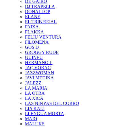
DE GAIRÓ
DJ TRAPELLA
DONALLOP
ELANE
EL TRIB REIAL
FAIXA
FLAKKA
FELIU VENTURA
FILOMENA
GOS D
GROGGY RUDE
GUINEU
HERMANO L
JAÇ VORAÇ
JAZZWOMAN
JAVI MEDINA
JALEZZ
LA MARIA
LA OTRA
LA XICA
LAS NINYAS DEL CORRO
LIA KALI
LLENGUA MORTA
MAIO
MALUKS