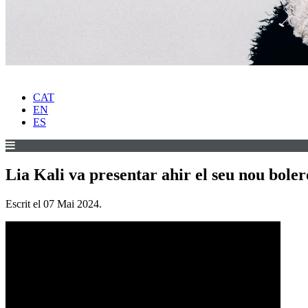
CAT
EN
ES
Lia Kali va presentar ahir el seu nou bol
Escrit el
07 Mai 2024
.