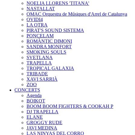
NOELIA LLORENS 'TITANA'
NASTALLAT
OMAC Orquestra de Músiques d'Arrel de Catalunya
OVIDI4
LA OTRA
PIRAT'S SOUND SISTEMA
PONCELAM
ROMÀNTIC DIMONI
SANDRA MONFORT
SMOKING SOULS
SVETLANA
TRAPELLA
TROPICAL GALAXIA
TRIBADE
XAVI SARRIÀ
ZOO
CONCERTS
Agenda
BOIKOT
BOOM BOOM FIGHTERS & COOKAH P
DJ TRAPELLA
ELANE
GROGGY RUDE
JAVI MEDINA
LAS NINYAS DEL CORRO