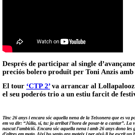
Després de participar al single d’avançame
preciós bolero produït per Toni Anzis amb
El tour
‘CTP 2’
va arrancar al Lollapalooza
el seu poderós trio a un estiu farcit de fes
Tinc 26 anys i encara sóc aquella nena de la Teixonera que es va po
em va dir: “Júlia, sí, tu: ja arribat l’hora de posar-te a cantar”. La
nascut l’ambició. Encara sóc aquella nena i amb 26 anys dono les 
d’altres em mata. Així ho sento ara mateix i per això li he escrit un