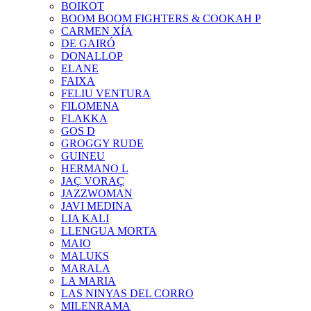
BOIKOT
BOOM BOOM FIGHTERS & COOKAH P
CARMEN XÍA
DE GAIRÓ
DONALLOP
ELANE
FAIXA
FELIU VENTURA
FILOMENA
FLAKKA
GOS D
GROGGY RUDE
GUINEU
HERMANO L
JAÇ VORAÇ
JAZZWOMAN
JAVI MEDINA
LIA KALI
LLENGUA MORTA
MAIO
MALUKS
MARALA
LA MARIA
LAS NINYAS DEL CORRO
MILENRAMA