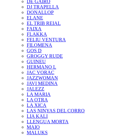
DE GAIRÓ
DJ TRAPELLA
DONALLOP
ELANE
EL TRIB REIAL
FAIXA
FLAKKA
FELIU VENTURA
FILOMENA
GOS D
GROGGY RUDE
GUINEU
HERMANO L
JAÇ VORAÇ
JAZZWOMAN
JAVI MEDINA
JALEZZ
LA MARIA
LA OTRA
LA XICA
LAS NINYAS DEL CORRO
LIA KALI
LLENGUA MORTA
MAIO
MALUKS