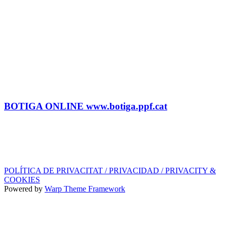
CONTRACTACIÓ
Litus Tenesa (+34) 615 27 69 02 | litus@ppf.cat
Marc Escribano (+34) 660 314 015 |
marc.em@ppf.cat
contractacio@ppf.cat
BOTIGA
Tel.: (+34) 93 878 74 80 comandes@ppf.cat
BOTIGA ONLINE www.botiga.ppf.cat
SEGELL DISCOGRÀFIC, LLICÈNCIES,
PROMOS i EDITORIAL
info@ppf.cat
POLÍTICA DE PRIVACITAT / PRIVACIDAD / PRIVACITY &
COOKIES
Powered by
Warp Theme Framework