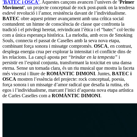
'BATEC i OSCA'
. Aquestes cançons avancen l’univers de
'Primer
Moviment'
, un projecte conceptual de rock post-punk on la tendresa
esdevé revolució i l’amor, resistència davant de l’individualisme.
BATEC
obre aquest primer avançament amb una crítica social
contundent: un himne de consciència de classe que confronta la
tradició i el privilegi heretat, reivindicant l’ètica i el “batec” col·lectiu
com a única esperança històrica. La melodia, amb ecos de Smoking
Souls, connecta el passat de Caselles amb la seva nova etapa,
combinant força sonora i missatge compromès.
OSCA
, en contrast,
desplega energia crua per explorar la intensitat i el conflicte dins de
les relacions. La cançó aposta per
“brindar en la tempesta”
i
persistir en l’espiral conjunta, transformant la toxicitat en una dansa
eterna. Sense un tornada clara, és un riu musical que mostra la faceta
més visceral i lliure de
ROMÀNTIC DIMONI
. Juntes,
BATEC i
OSCA
mostren l’essència del projecte: rock conceptual, poesia,
força sonora i un missatge d’amor radical que desafia la rutina, els
egos i l’individualisme, marcant l’inici d’aquesta nova etapa artística
de Carles Caselles com a
ROMÀNTIC DIMONI
.