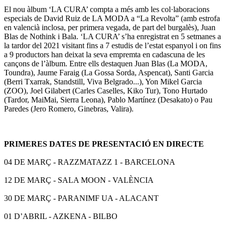
El nou àlbum ‘LA CURA’ compta a més amb les col·laboracions
especials de David Ruiz de LA MODA a “La Revolta” (amb estrofa
en valencià inclosa, per primera vegada, de part del burgalès), Juan
Blas de Nothink i Bala. ‘LA CURA’ s’ha enregistrat en 5 setmanes a
la tardor del 2021 visitant fins a 7 estudis de l’estat espanyol i on fins
a 9 productors han deixat la seva empremta en cadascuna de les
cançons de l’àlbum. Entre ells destaquen Juan Blas (La MODA,
Toundra), Jaume Faraig (La Gossa Sorda, Aspencat), Santi Garcia
(Berri Txarrak, Standstill, Viva Belgrado...), Yon Mikel Garcia
(ZOO), Joel Gilabert (Carles Caselles, Kiko Tur), Tono Hurtado
(Tardor, MaiMai, Sierra Leona), Pablo Martínez (Desakato) o Pau
Paredes (Jero Romero, Ginebras, Valira).
PRIMERES DATES DE PRESENTACIÓ EN DIRECTE
04 DE MARÇ - RAZZMATAZZ 1 - BARCELONA
12 DE MARÇ - SALA MOON - VALÈNCIA
30 DE MARÇ - PARANIMF UA - ALACANT
01 D’ABRIL - AZKENA - BILBO