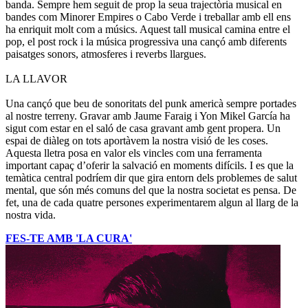
banda. Sempre hem seguit de prop la seua trajectòria musical en
bandes com Minorer Empires o Cabo Verde i treballar amb ell ens
ha enriquit molt com a músics. Aquest tall musical camina entre el
pop, el post rock i la música progressiva una cançó amb diferents
paisatges sonors, atmosferes i reverbs llargues.
LA LLAVOR
Una cançó que beu de sonoritats del punk americà sempre portades
al nostre terreny. Gravar amb Jaume Faraig i Yon Mikel García ha
sigut com estar en el saló de casa gravant amb gent propera. Un
espai de diàleg on tots aportàvem la nostra visió de les coses.
Aquesta lletra posa en valor els vincles com una ferramenta
important capaç d’oferir la salvació en moments difícils. I es que la
temàtica central podríem dir que gira entorn dels problemes de salut
mental, que són més comuns del que la nostra societat es pensa. De
fet, una de cada quatre persones experimentarem algun al llarg de la
nostra vida.
FES-TE AMB 'LA CURA'