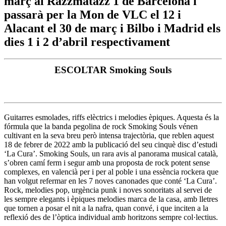
març al Razzmatazz 1 de Barcelona i
passarà per la Mon de VLC el 12 i
Alacant el 30 de març i Bilbo i Madrid els
dies 1 i 2 d’abril respectivament
ESCOLTAR Smoking Souls
Guitarres esmolades, riffs elèctrics i melodies èpiques. Aquesta és la
fórmula que la banda pegolina de rock Smoking Souls vénen
cultivant en la seva breu però intensa trajectòria, que reblen aquest
18 de febrer de 2022 amb la publicació del seu cinquè disc d’estudi
‘La Cura’. Smoking Souls, un rara avis al panorama musical català,
s’obren camí ferm i segur amb una proposta de rock potent sense
complexes, en valencià per i per al poble i una essència rockera que
han volgut refermar en les 7 noves canonades que conté ‘La Cura’.
Rock, melodies pop, urgència punk i noves sonoritats al servei de
les sempre elegants i èpiques melodies marca de la casa, amb lletres
que tornen a posar el nit a la nafra, quan convé, i que inciten a la
reflexió des de l’òptica individual amb horitzons sempre col·lectius.