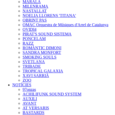
MARALA
MILENRAMA
NASTALLAT
NOELIA LLORENS 'TITANA'
OBRINT PAS
OMAC Orquestra de Músiques d'Arrel de Catalunya
OVIDI4
PIRAT'S SOUND SISTEMA
PONCELAM
RAZZ
ROMÀNTIC DIMONI
SANDRA MONFORT
SMOKING SOULS
SVETLANA
TRIBADE
TROPICAL GALAXIA
XAVI SARRIÀ
ZOO
NOTÍCIES
97onzas
ACHILIFUNK SOUND SYSTEM
AUXILI
AVANT
AT VERSARIS
BASTARDS