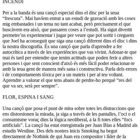
INCENDI
Per a la banda és una cançó especial dins el disc per la seua
“frescura”. Mai havíem entrat a un estudi de gravació amb les coses
mig embastades i un tema no tant acabat, però precisament el que
buscàvem era això, que passaren coses a l’estudi. Ha sigut divertit
permetre’ns experimentar i jugar per veure que pot sortir i creguem
que Joel ha aconseguit que siga una cançó diferent dins el disc i dins
la nostra discografia. És una cançó que parla d'aprendre a fer
autocrítica a través de les experiències que vas vivint. Adonar-te que
mai és tard per entendre que tenim actituds que poden ferir a altres
persones i que sent conscient d'això és més fàcil poder relacionar-te
amb la teua gent de manera més sana i constructiva. Parla dels errors
i de comportaments tòxica per a un mateix i per al teu voltant.
Aprendre a valorar el que tens abans de perdre-ho perquè “res del
que va ser, serà per sempre”.
FLOR, ESPINA I SANG
Una cançó que posa el punt de mira sobre totes les distraccions que
ens distorsionen la mirada, ja siga a través de les pantalles, l’oci o el
consumisme voraç dins la lògica neoliberal, a la fi totes elles “focs
artificials”. La cançó ha estat enregistrada per Juan Blas a Madrid als
estudis Westline. Des dels nostres inicis Smoking ha begut
directament de Nothink de qui Juan era compositor i líder de la