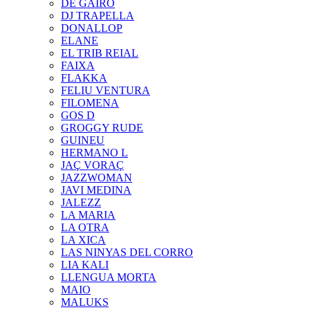
DE GAIRÓ
DJ TRAPELLA
DONALLOP
ELANE
EL TRIB REIAL
FAIXA
FLAKKA
FELIU VENTURA
FILOMENA
GOS D
GROGGY RUDE
GUINEU
HERMANO L
JAÇ VORAÇ
JAZZWOMAN
JAVI MEDINA
JALEZZ
LA MARIA
LA OTRA
LA XICA
LAS NINYAS DEL CORRO
LIA KALI
LLENGUA MORTA
MAIO
MALUKS