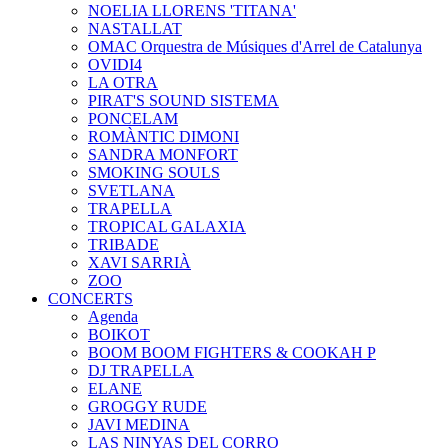
NOELIA LLORENS 'TITANA'
NASTALLAT
OMAC Orquestra de Músiques d'Arrel de Catalunya
OVIDI4
LA OTRA
PIRAT'S SOUND SISTEMA
PONCELAM
ROMÀNTIC DIMONI
SANDRA MONFORT
SMOKING SOULS
SVETLANA
TRAPELLA
TROPICAL GALAXIA
TRIBADE
XAVI SARRIÀ
ZOO
CONCERTS
Agenda
BOIKOT
BOOM BOOM FIGHTERS & COOKAH P
DJ TRAPELLA
ELANE
GROGGY RUDE
JAVI MEDINA
LAS NINYAS DEL CORRO