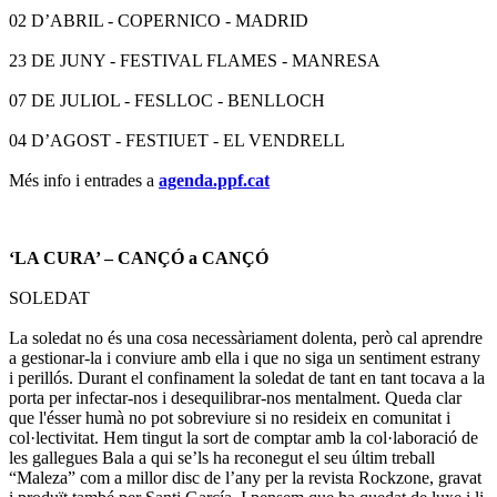
02 D’ABRIL - COPERNICO - MADRID
23 DE JUNY - FESTIVAL FLAMES - MANRESA
07 DE JULIOL - FESLLOC - BENLLOCH
04 D’AGOST - FESTIUET - EL VENDRELL
Més info i entrades a
agenda.ppf.cat
‘LA CURA’ – CANÇÓ a CANÇÓ
SOLEDAT
La soledat no és una cosa necessàriament dolenta, però cal aprendre
a gestionar-la i conviure amb ella i que no siga un sentiment estrany
i perillós. Durant el confinament la soledat de tant en tant tocava a la
porta per infectar-nos i desequilibrar-nos mentalment. Queda clar
que l'ésser humà no pot sobreviure si no resideix en comunitat i
col·lectivitat. Hem tingut la sort de comptar amb la col·laboració de
les gallegues Bala a qui se’ls ha reconegut el seu últim treball
“Maleza” com a millor disc de l’any per la revista Rockzone, gravat