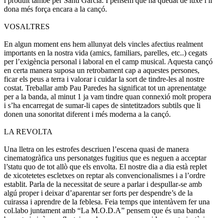
i produït també per Santi García. I pensem que ha quedat de luxe i li
dona més força encara a la cançó.
VOSALTRES
En algun moment ens hem allunyat dels vincles afectius realment
importants en la nostra vida (amics, familiars, parelles, etc..) cegats
per l’exigència personal i laboral en el camp musical. Aquesta cançó
en certa manera suposa un retrobament cap a aquestes persones,
ficar els peus a terra i valorar i cuidar la sort de tindre-les al nostre
costat. Treballar amb Pau Paredes ha significat tot un aprenentatge
per a la banda, al minut 1 ja vam tindre quan connexió molt propera
i s’ha encarregat de sumar-li capes de sintetitzadors subtils que li
donen una sonoritat diferent i més moderna a la cançó.
LA REVOLTA
Una lletra on les estrofes descriuen l’escena quasi de manera
cinematogràfica uns personatges fugitius que es neguen a acceptar
l’statu quo de tot allò que els envolta. El nostre dia a dia està replet
de xicotetetes escletxes on reptar als convencionalismes i a l’ordre
establit. Parla de la necessitat de seure a parlar i despullar-se amb
algú proper i deixar d’aparentar ser forts per despendre’s de la
cuirassa i aprendre de la feblesa. Feia temps que intentàvem fer una
col.labo juntament amb “La M.O.D.A” pensem que és una banda