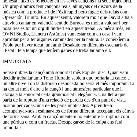
honesta i això es reflecteix en les seves cançons i la seua trajectòria.
Un grup d’amics fent cançons reals, allunyats del discurs de la
música com a producte i de l’èxit ràpid però fugaç dels relats com
Operación Triunfo. En aquest sentit, valorem molt que David s’haja
atrevit a cantar en valencià sent de Burgos, és molt a valorar i per
nosaltres és tot un orgull tindre’l en aquest treball. A més a més, en
OVNI Studio, Llanera (Astúries) vam estar com en casa i vam
aprofitar per a fer algunes caminades per la natura. Ja coneixíem a
Pablo per haver tocat junt amb Desakato en diferents escenaris de
l'Estat i feia temps que teníem ganes de treballar amb ell.
IMMORTALS
Sense dubtes la cançó amb sonoritat més Pop del disc. Quan vam
decidir treballar amb Tono Hurtado sabíem que portaria la cançó a
un altre nivell on la distorsió desbocada no sería el més important. Li
ha donat molt d'aire a la cançó i una atmosfera particular que li
atorga a la sonoritat certa grandiositat i elegància. Una lletra que
parla de la ruptura d'una relació de parella des d'un punt de vista
positiu per cadascuna de les parts implicades. Aprendre a
acompanyar-nos i estimar-nos de forma diferent, acceptant els cànvis
de forma sana. Amb la cançó intentem no entendre la ruptura com
una pèrdua o com un fracàs, Desapegar-se de la culpa ens farà
immortals.