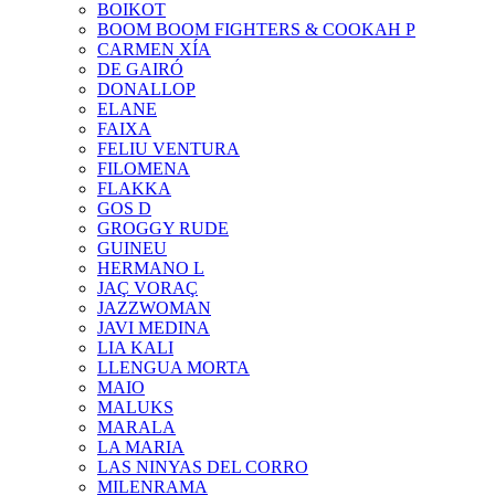
BOIKOT
BOOM BOOM FIGHTERS & COOKAH P
CARMEN XÍA
DE GAIRÓ
DONALLOP
ELANE
FAIXA
FELIU VENTURA
FILOMENA
FLAKKA
GOS D
GROGGY RUDE
GUINEU
HERMANO L
JAÇ VORAÇ
JAZZWOMAN
JAVI MEDINA
LIA KALI
LLENGUA MORTA
MAIO
MALUKS
MARALA
LA MARIA
LAS NINYAS DEL CORRO
MILENRAMA