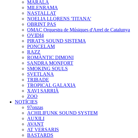
MARALA
MILENRAMA
NASTALLAT
NOELIA LLORENS 'TITANA'
OBRINT PAS
OMAC Orquestra de Músiques d'Arrel de Catalunya
OVIDI4
PIRAT'S SOUND SISTEMA
PONCELAM
RAZZ
ROMÀNTIC DIMONI
SANDRA MONFORT
SMOKING SOULS
SVETLANA
TRIBADE
TROPICAL GALAXIA
XAVI SARRIÀ
ZOO
NOTÍCIES
97onzas
ACHILIFUNK SOUND SYSTEM
AUXILI
AVANT
AT VERSARIS
BASTARDS