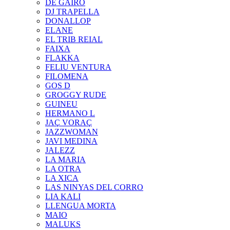
DE GAIRÓ
DJ TRAPELLA
DONALLOP
ELANE
EL TRIB REIAL
FAIXA
FLAKKA
FELIU VENTURA
FILOMENA
GOS D
GROGGY RUDE
GUINEU
HERMANO L
JAÇ VORAÇ
JAZZWOMAN
JAVI MEDINA
JALEZZ
LA MARIA
LA OTRA
LA XICA
LAS NINYAS DEL CORRO
LIA KALI
LLENGUA MORTA
MAIO
MALUKS