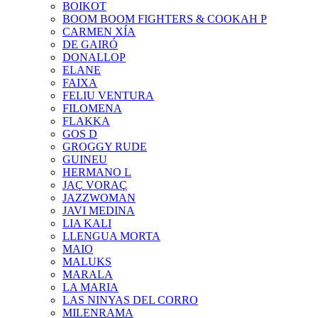
BOIKOT
BOOM BOOM FIGHTERS & COOKAH P
CARMEN XÍA
DE GAIRÓ
DONALLOP
ELANE
FAIXA
FELIU VENTURA
FILOMENA
FLAKKA
GOS D
GROGGY RUDE
GUINEU
HERMANO L
JAÇ VORAÇ
JAZZWOMAN
JAVI MEDINA
LIA KALI
LLENGUA MORTA
MAIO
MALUKS
MARALA
LA MARIA
LAS NINYAS DEL CORRO
MILENRAMA