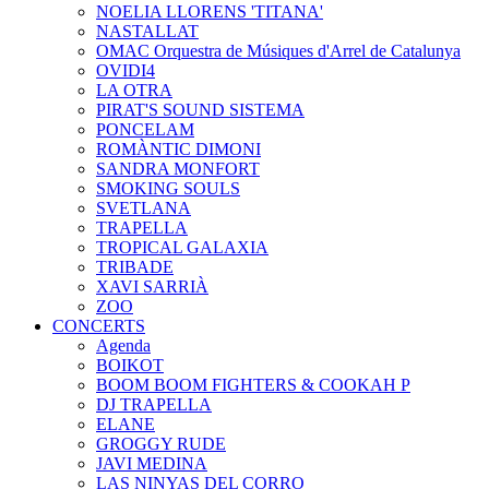
NOELIA LLORENS 'TITANA'
NASTALLAT
OMAC Orquestra de Músiques d'Arrel de Catalunya
OVIDI4
LA OTRA
PIRAT'S SOUND SISTEMA
PONCELAM
ROMÀNTIC DIMONI
SANDRA MONFORT
SMOKING SOULS
SVETLANA
TRAPELLA
TROPICAL GALAXIA
TRIBADE
XAVI SARRIÀ
ZOO
CONCERTS
Agenda
BOIKOT
BOOM BOOM FIGHTERS & COOKAH P
DJ TRAPELLA
ELANE
GROGGY RUDE
JAVI MEDINA
LAS NINYAS DEL CORRO