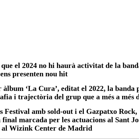
que el 2024 no hi haurà activitat de la ban
 ens presenten nou hit
 àlbum ‘La Cura’, editat el 2022, la banda p
rafia i trajectòria del grup que a més a més
et’s Festival amb sold-out i el Gazpatxo Rock
a final marcada per les actuacions al Sant Jo
e al Wizink Center de Madrid