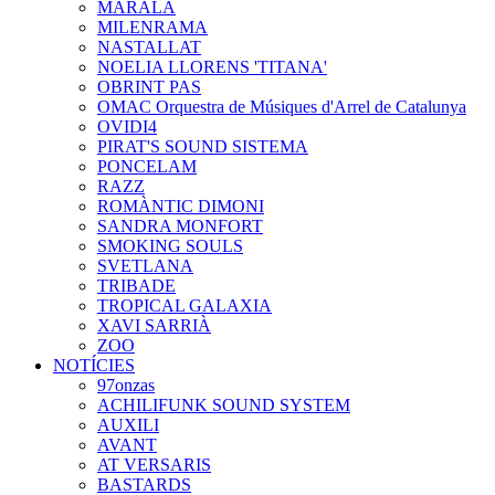
MARALA
MILENRAMA
NASTALLAT
NOELIA LLORENS 'TITANA'
OBRINT PAS
OMAC Orquestra de Músiques d'Arrel de Catalunya
OVIDI4
PIRAT'S SOUND SISTEMA
PONCELAM
RAZZ
ROMÀNTIC DIMONI
SANDRA MONFORT
SMOKING SOULS
SVETLANA
TRIBADE
TROPICAL GALAXIA
XAVI SARRIÀ
ZOO
NOTÍCIES
97onzas
ACHILIFUNK SOUND SYSTEM
AUXILI
AVANT
AT VERSARIS
BASTARDS