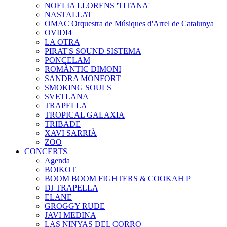
NOELIA LLORENS 'TITANA'
NASTALLAT
OMAC Orquestra de Músiques d'Arrel de Catalunya
OVIDI4
LA OTRA
PIRAT'S SOUND SISTEMA
PONCELAM
ROMÀNTIC DIMONI
SANDRA MONFORT
SMOKING SOULS
SVETLANA
TRAPELLA
TROPICAL GALAXIA
TRIBADE
XAVI SARRIÀ
ZOO
CONCERTS
Agenda
BOIKOT
BOOM BOOM FIGHTERS & COOKAH P
DJ TRAPELLA
ELANE
GROGGY RUDE
JAVI MEDINA
LAS NINYAS DEL CORRO