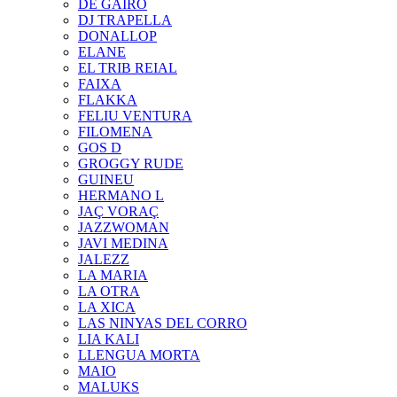
DE GAIRÓ
DJ TRAPELLA
DONALLOP
ELANE
EL TRIB REIAL
FAIXA
FLAKKA
FELIU VENTURA
FILOMENA
GOS D
GROGGY RUDE
GUINEU
HERMANO L
JAÇ VORAÇ
JAZZWOMAN
JAVI MEDINA
JALEZZ
LA MARIA
LA OTRA
LA XICA
LAS NINYAS DEL CORRO
LIA KALI
LLENGUA MORTA
MAIO
MALUKS