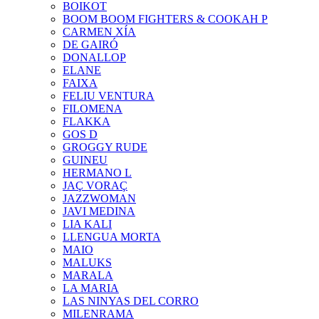
BOIKOT
BOOM BOOM FIGHTERS & COOKAH P
CARMEN XÍA
DE GAIRÓ
DONALLOP
ELANE
FAIXA
FELIU VENTURA
FILOMENA
FLAKKA
GOS D
GROGGY RUDE
GUINEU
HERMANO L
JAÇ VORAÇ
JAZZWOMAN
JAVI MEDINA
LIA KALI
LLENGUA MORTA
MAIO
MALUKS
MARALA
LA MARIA
LAS NINYAS DEL CORRO
MILENRAMA