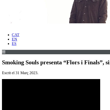
CAT
EN
ES
Smoking Souls presenta “Flors i Finals”, si
Escrit el
31 Març 2023
.