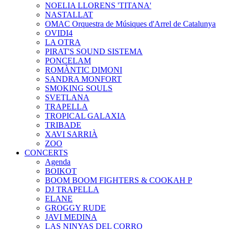
NOELIA LLORENS 'TITANA'
NASTALLAT
OMAC Orquestra de Músiques d'Arrel de Catalunya
OVIDI4
LA OTRA
PIRAT'S SOUND SISTEMA
PONCELAM
ROMÀNTIC DIMONI
SANDRA MONFORT
SMOKING SOULS
SVETLANA
TRAPELLA
TROPICAL GALAXIA
TRIBADE
XAVI SARRIÀ
ZOO
CONCERTS
Agenda
BOIKOT
BOOM BOOM FIGHTERS & COOKAH P
DJ TRAPELLA
ELANE
GROGGY RUDE
JAVI MEDINA
LAS NINYAS DEL CORRO