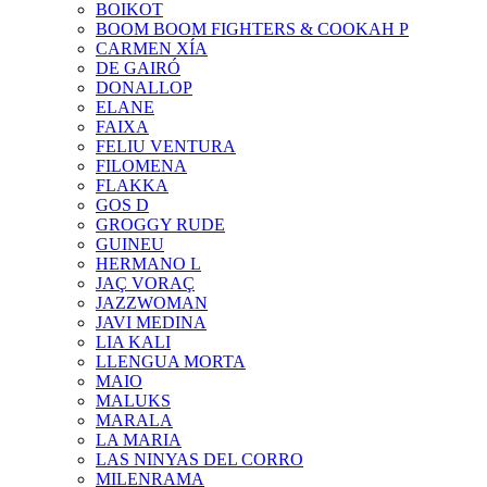
BOIKOT
BOOM BOOM FIGHTERS & COOKAH P
CARMEN XÍA
DE GAIRÓ
DONALLOP
ELANE
FAIXA
FELIU VENTURA
FILOMENA
FLAKKA
GOS D
GROGGY RUDE
GUINEU
HERMANO L
JAÇ VORAÇ
JAZZWOMAN
JAVI MEDINA
LIA KALI
LLENGUA MORTA
MAIO
MALUKS
MARALA
LA MARIA
LAS NINYAS DEL CORRO
MILENRAMA