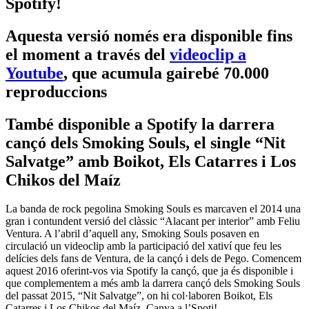
Spotify!
Aquesta versió només era disponible fins
el moment a través del
videoclip a
Youtube
, que acumula gairebé 70.000
reproduccions
També disponible a Spotify la darrera
cançó dels Smoking Souls, el single “Nit
Salvatge” amb Boikot, Els Catarres i Los
Chikos del Maíz
La banda de rock pegolina Smoking Souls es marcaven el 2014 una
gran i contundent versió del clàssic “Alacant per interior” amb Feliu
Ventura. A l’abril d’aquell any, Smoking Souls posaven en
circulació un videoclip amb la participació del xativí que feu les
delícies dels fans de Ventura, de la cançó i dels de Pego. Comencem
aquest 2016 oferint-vos via Spotify la cançó, que ja és disponible i
que complementem a més amb la darrera cançó dels Smoking Souls
del passat 2015, “Nit Salvatge”, on hi col·laboren Boikot, Els
Catarres i Los Chikos del Maíz. Canya a l’Spoti!