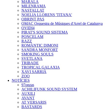
MARALA
MILENRAMA
NASTALLAT
NOELIA LLORENS 'TITANA'
OBRINT PAS
OMAC Orquestra de Músiques d'Arrel de Catalunya
OVIDI4
PIRAT'S SOUND SISTEMA
PONCELAM
RAZZ
ROMÀNTIC DIMONI
SANDRA MONFORT
SMOKING SOULS
SVETLANA
TRIBADE
TROPICAL GALAXIA
XAVI SARRIÀ
ZOO
NOTÍCIES
97onzas
ACHILIFUNK SOUND SYSTEM
AUXILI
AVANT
AT VERSARIS
BASTARDS