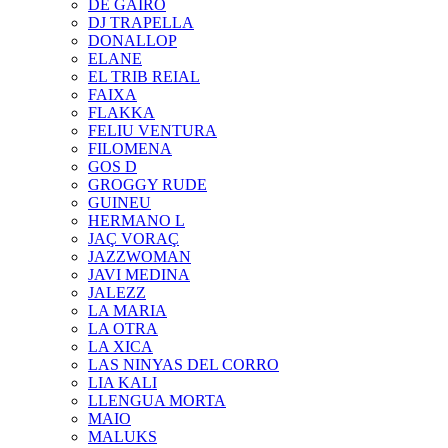
DE GAIRÓ
DJ TRAPELLA
DONALLOP
ELANE
EL TRIB REIAL
FAIXA
FLAKKA
FELIU VENTURA
FILOMENA
GOS D
GROGGY RUDE
GUINEU
HERMANO L
JAÇ VORAÇ
JAZZWOMAN
JAVI MEDINA
JALEZZ
LA MARIA
LA OTRA
LA XICA
LAS NINYAS DEL CORRO
LIA KALI
LLENGUA MORTA
MAIO
MALUKS