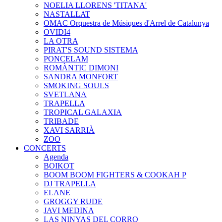
NOELIA LLORENS 'TITANA'
NASTALLAT
OMAC Orquestra de Músiques d'Arrel de Catalunya
OVIDI4
LA OTRA
PIRAT'S SOUND SISTEMA
PONCELAM
ROMÀNTIC DIMONI
SANDRA MONFORT
SMOKING SOULS
SVETLANA
TRAPELLA
TROPICAL GALAXIA
TRIBADE
XAVI SARRIÀ
ZOO
CONCERTS
Agenda
BOIKOT
BOOM BOOM FIGHTERS & COOKAH P
DJ TRAPELLA
ELANE
GROGGY RUDE
JAVI MEDINA
LAS NINYAS DEL CORRO