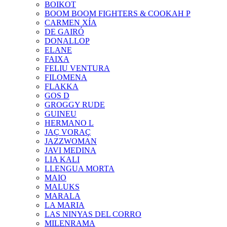
BOIKOT
BOOM BOOM FIGHTERS & COOKAH P
CARMEN XÍA
DE GAIRÓ
DONALLOP
ELANE
FAIXA
FELIU VENTURA
FILOMENA
FLAKKA
GOS D
GROGGY RUDE
GUINEU
HERMANO L
JAÇ VORAÇ
JAZZWOMAN
JAVI MEDINA
LIA KALI
LLENGUA MORTA
MAIO
MALUKS
MARALA
LA MARIA
LAS NINYAS DEL CORRO
MILENRAMA