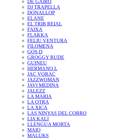
DE GAIRÓ
DJ TRAPELLA
DONALLOP
ELANE
EL TRIB REIAL
FAIXA
FLAKKA
FELIU VENTURA
FILOMENA
GOS D
GROGGY RUDE
GUINEU
HERMANO L
JAÇ VORAÇ
JAZZWOMAN
JAVI MEDINA
JALEZZ
LA MARIA
LA OTRA
LA XICA
LAS NINYAS DEL CORRO
LIA KALI
LLENGUA MORTA
MAIO
MALUKS