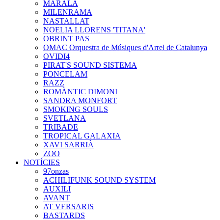
MARALA
MILENRAMA
NASTALLAT
NOELIA LLORENS 'TITANA'
OBRINT PAS
OMAC Orquestra de Músiques d'Arrel de Catalunya
OVIDI4
PIRAT'S SOUND SISTEMA
PONCELAM
RAZZ
ROMÀNTIC DIMONI
SANDRA MONFORT
SMOKING SOULS
SVETLANA
TRIBADE
TROPICAL GALAXIA
XAVI SARRIÀ
ZOO
NOTÍCIES
97onzas
ACHILIFUNK SOUND SYSTEM
AUXILI
AVANT
AT VERSARIS
BASTARDS