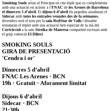
Smoking Souls
seran al Principat en cita triple que es complementa
amb una actuació en acústic a l’
FNAC
de
les Arenes de Barcelona
el dimecres 5 d’abril
. El
dijous 6 d’abril
els pegolins assaltaran el
Sidecar
amb
totes les entrades venudes des de fa setmanes
,
divendres serà el torn per la
sala RedStar de Valls
i dissabte
remataran el triplet amb una actuació ben especial de la mà del
Curtcircuit
a la sala
Stroika de Manresa
compartint escenari amb
el grup valencià
El Diluvi
.
SMOKING SOULS
GIRA DE PRESENTACIÓ
'Cendra i or'
Dimecres 5 d’abril
FNAC Les Arenes · BCN
19h · Gratuït · Aforament limitat
Dijous 6 d’abril
Sidecar · BCN
21:30h