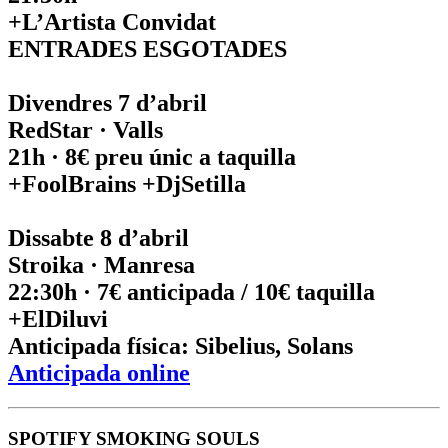
+L’Artista Convidat
ENTRADES ESGOTADES
Divendres 7 d’abril
RedStar · Valls
21h · 8€ preu únic a taquilla
+FoolBrains +DjSetilla
Dissabte 8 d’abril
Stroika · Manresa
22:30h · 7€ anticipada / 10€ taquilla
+ElDiluvi
Anticipada física: Sibelius, Solans
Anticipada online
SPOTIFY SMOKING SOULS