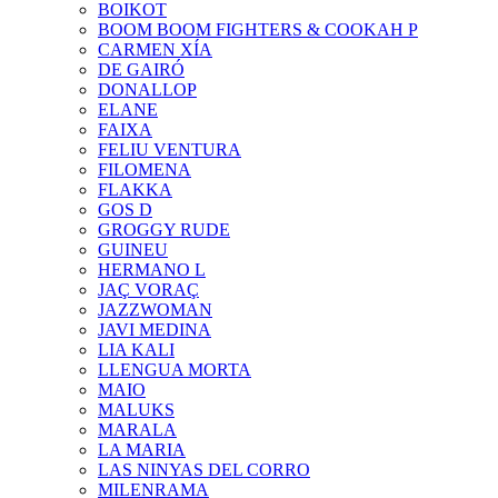
BOIKOT
BOOM BOOM FIGHTERS & COOKAH P
CARMEN XÍA
DE GAIRÓ
DONALLOP
ELANE
FAIXA
FELIU VENTURA
FILOMENA
FLAKKA
GOS D
GROGGY RUDE
GUINEU
HERMANO L
JAÇ VORAÇ
JAZZWOMAN
JAVI MEDINA
LIA KALI
LLENGUA MORTA
MAIO
MALUKS
MARALA
LA MARIA
LAS NINYAS DEL CORRO
MILENRAMA