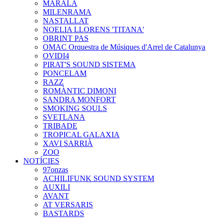
MARALA
MILENRAMA
NASTALLAT
NOELIA LLORENS 'TITANA'
OBRINT PAS
OMAC Orquestra de Músiques d'Arrel de Catalunya
OVIDI4
PIRAT'S SOUND SISTEMA
PONCELAM
RAZZ
ROMÀNTIC DIMONI
SANDRA MONFORT
SMOKING SOULS
SVETLANA
TRIBADE
TROPICAL GALAXIA
XAVI SARRIÀ
ZOO
NOTÍCIES
97onzas
ACHILIFUNK SOUND SYSTEM
AUXILI
AVANT
AT VERSARIS
BASTARDS