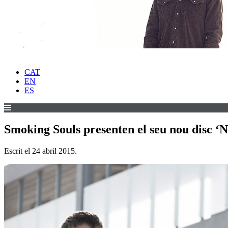
CAT
EN
ES
Smoking Souls presenten el seu nou disc ‘
Escrit el
24 abril 2015
.