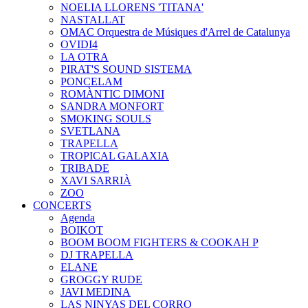
NOELIA LLORENS 'TITANA'
NASTALLAT
OMAC Orquestra de Músiques d'Arrel de Catalunya
OVIDI4
LA OTRA
PIRAT'S SOUND SISTEMA
PONCELAM
ROMÀNTIC DIMONI
SANDRA MONFORT
SMOKING SOULS
SVETLANA
TRAPELLA
TROPICAL GALAXIA
TRIBADE
XAVI SARRIÀ
ZOO
CONCERTS
Agenda
BOIKOT
BOOM BOOM FIGHTERS & COOKAH P
DJ TRAPELLA
ELANE
GROGGY RUDE
JAVI MEDINA
LAS NINYAS DEL CORRO