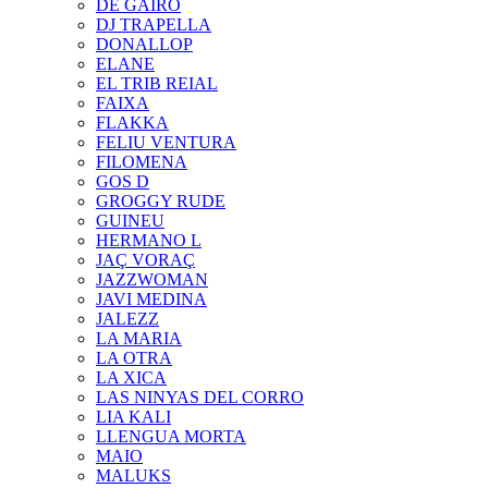
DE GAIRÓ
DJ TRAPELLA
DONALLOP
ELANE
EL TRIB REIAL
FAIXA
FLAKKA
FELIU VENTURA
FILOMENA
GOS D
GROGGY RUDE
GUINEU
HERMANO L
JAÇ VORAÇ
JAZZWOMAN
JAVI MEDINA
JALEZZ
LA MARIA
LA OTRA
LA XICA
LAS NINYAS DEL CORRO
LIA KALI
LLENGUA MORTA
MAIO
MALUKS