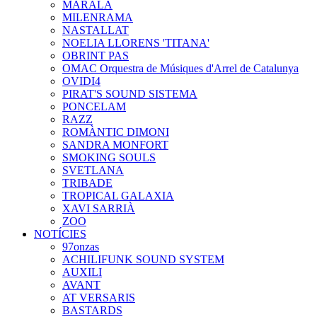
MARALA
MILENRAMA
NASTALLAT
NOELIA LLORENS 'TITANA'
OBRINT PAS
OMAC Orquestra de Músiques d'Arrel de Catalunya
OVIDI4
PIRAT'S SOUND SISTEMA
PONCELAM
RAZZ
ROMÀNTIC DIMONI
SANDRA MONFORT
SMOKING SOULS
SVETLANA
TRIBADE
TROPICAL GALAXIA
XAVI SARRIÀ
ZOO
NOTÍCIES
97onzas
ACHILIFUNK SOUND SYSTEM
AUXILI
AVANT
AT VERSARIS
BASTARDS