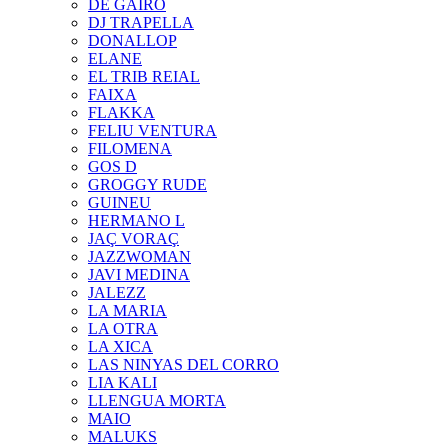
DE GAIRÓ
DJ TRAPELLA
DONALLOP
ELANE
EL TRIB REIAL
FAIXA
FLAKKA
FELIU VENTURA
FILOMENA
GOS D
GROGGY RUDE
GUINEU
HERMANO L
JAÇ VORAÇ
JAZZWOMAN
JAVI MEDINA
JALEZZ
LA MARIA
LA OTRA
LA XICA
LAS NINYAS DEL CORRO
LIA KALI
LLENGUA MORTA
MAIO
MALUKS