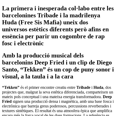
La primera i inesperada col·labo entre les
barcelonines Tribade i la madrilenya
Huda (Free Sis Mafia) uneix dos
universos estètics diferents però afins en
essència per parir un cogombre de rap
fosc i electrònic
Amb la producció musical dels
barcelonins Deep Fried i un clip de Diego
Santo, “Tekken” és un cop de puny sonor i
visual, a la taula i a la cara
“Tekken”
és el primer encontre creatiu entre
Tribade
i
Huda
, dos
projectes que, malgrat la seva estètica diferenciada, comparteixen un
mateix pols conceptual i una mateixa energia transformadora.
Deep
Fried
signen una producció densa i magnètica, amb una base fosca i
electrònica que barreja greus poderosos, percussions reverberades i
textures sintètiques. El resultat és una atmosfera èpica que amplifica
encara més la força vocal de les dues formacions. La referència es