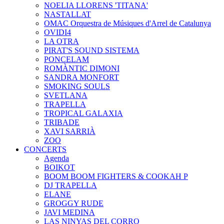
NOELIA LLORENS 'TITANA'
NASTALLAT
OMAC Orquestra de Músiques d'Arrel de Catalunya
OVIDI4
LA OTRA
PIRAT'S SOUND SISTEMA
PONCELAM
ROMÀNTIC DIMONI
SANDRA MONFORT
SMOKING SOULS
SVETLANA
TRAPELLA
TROPICAL GALAXIA
TRIBADE
XAVI SARRIÀ
ZOO
CONCERTS
Agenda
BOIKOT
BOOM BOOM FIGHTERS & COOKAH P
DJ TRAPELLA
ELANE
GROGGY RUDE
JAVI MEDINA
LAS NINYAS DEL CORRO