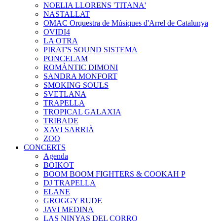
NOELIA LLORENS 'TITANA'
NASTALLAT
OMAC Orquestra de Músiques d'Arrel de Catalunya
OVIDI4
LA OTRA
PIRAT'S SOUND SISTEMA
PONCELAM
ROMÀNTIC DIMONI
SANDRA MONFORT
SMOKING SOULS
SVETLANA
TRAPELLA
TROPICAL GALAXIA
TRIBADE
XAVI SARRIÀ
ZOO
CONCERTS
Agenda
BOIKOT
BOOM BOOM FIGHTERS & COOKAH P
DJ TRAPELLA
ELANE
GROGGY RUDE
JAVI MEDINA
LAS NINYAS DEL CORRO