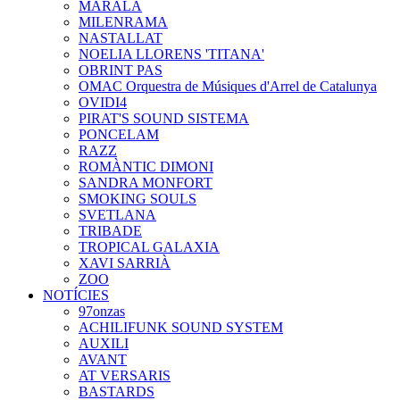
MARALA
MILENRAMA
NASTALLAT
NOELIA LLORENS 'TITANA'
OBRINT PAS
OMAC Orquestra de Músiques d'Arrel de Catalunya
OVIDI4
PIRAT'S SOUND SISTEMA
PONCELAM
RAZZ
ROMÀNTIC DIMONI
SANDRA MONFORT
SMOKING SOULS
SVETLANA
TRIBADE
TROPICAL GALAXIA
XAVI SARRIÀ
ZOO
NOTÍCIES
97onzas
ACHILIFUNK SOUND SYSTEM
AUXILI
AVANT
AT VERSARIS
BASTARDS