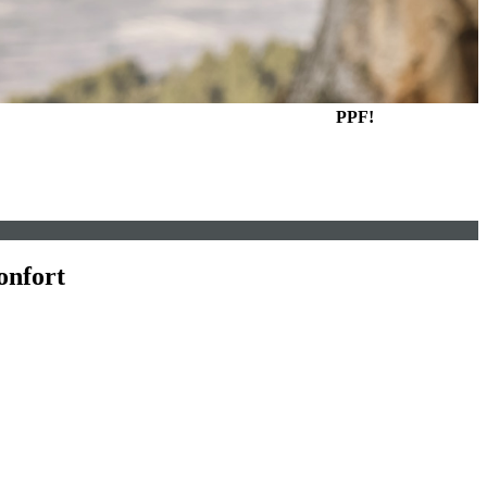
PPF!
onfort