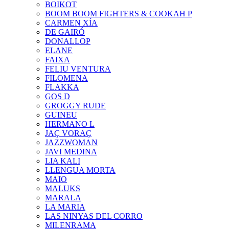
BOIKOT
BOOM BOOM FIGHTERS & COOKAH P
CARMEN XÍA
DE GAIRÓ
DONALLOP
ELANE
FAIXA
FELIU VENTURA
FILOMENA
FLAKKA
GOS D
GROGGY RUDE
GUINEU
HERMANO L
JAÇ VORAÇ
JAZZWOMAN
JAVI MEDINA
LIA KALI
LLENGUA MORTA
MAIO
MALUKS
MARALA
LA MARIA
LAS NINYAS DEL CORRO
MILENRAMA