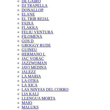
DE GAIRÓ
DJ TRAPELLA
DONALLOP
ELANE
EL TRIB REIAL
FAIXA
FLAKKA
FELIU VENTURA
FILOMENA
GOS D
GROGGY RUDE
GUINEU
HERMANO L
JAÇ VORAÇ
JAZZWOMAN
JAVI MEDINA
JALEZZ
LA MARIA
LA OTRA
LA XICA
LAS NINYAS DEL CORRO
LIA KALI
LLENGUA MORTA
MAIO
MALUKS