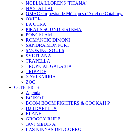
NOELIA LLORENS 'TITANA'
NASTALLAT
OMAC Orquestra de Músiques d'Arrel de Catalunya
OVIDI4
LA OTRA
PIRAT'S SOUND SISTEMA
PONCELAM
ROMÀNTIC DIMONI
SANDRA MONFORT
SMOKING SOULS
SVETLANA
TRAPELLA
TROPICAL GALAXIA
TRIBADE
XAVI SARRIÀ
ZOO
CONCERTS
Agenda
BOIKOT
BOOM BOOM FIGHTERS & COOKAH P
DJ TRAPELLA
ELANE
GROGGY RUDE
JAVI MEDINA
LAS NINYAS DEL CORRO