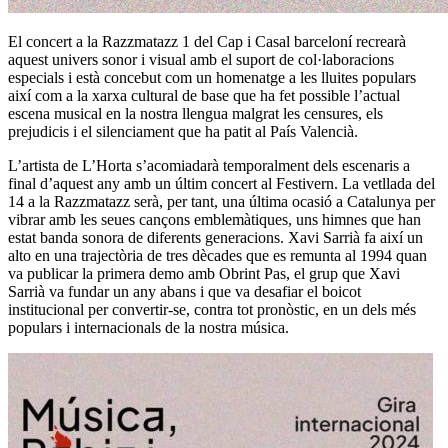
El concert a la Razzmatazz 1 del Cap i Casal barceloní recrearà
aquest univers sonor i visual amb el suport de col·laboracions
especials i està concebut com un homenatge a les lluites populars
així com a la xarxa cultural de base que ha fet possible l’actual
escena musical en la nostra llengua malgrat les censures, els
prejudicis i el silenciament que ha patit al País Valencià.
L’artista de L’Horta s’acomiadarà temporalment dels escenaris a
final d’aquest any amb un últim concert al Festivern. La vetllada del
14 a la Razzmatazz serà, per tant, una última ocasió a Catalunya per
vibrar amb les seues cançons emblemàtiques, uns himnes que han
estat banda sonora de diferents generacions. Xavi Sarrià fa així un
alto en una trajectòria de tres dècades que es remunta al 1994 quan
va publicar la primera demo amb Obrint Pas, el grup que Xavi
Sarrià va fundar un any abans i que va desafiar el boicot
institucional per convertir-se, contra tot pronòstic, en un dels més
populars i internacionals de la nostra música.