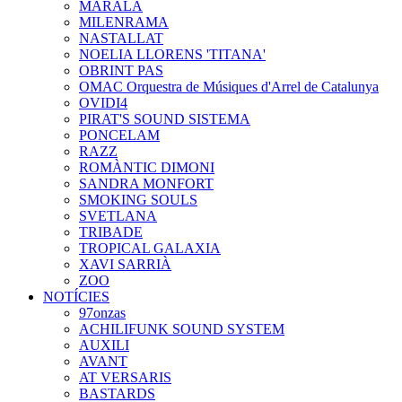
MARALA
MILENRAMA
NASTALLAT
NOELIA LLORENS 'TITANA'
OBRINT PAS
OMAC Orquestra de Músiques d'Arrel de Catalunya
OVIDI4
PIRAT'S SOUND SISTEMA
PONCELAM
RAZZ
ROMÀNTIC DIMONI
SANDRA MONFORT
SMOKING SOULS
SVETLANA
TRIBADE
TROPICAL GALAXIA
XAVI SARRIÀ
ZOO
NOTÍCIES
97onzas
ACHILIFUNK SOUND SYSTEM
AUXILI
AVANT
AT VERSARIS
BASTARDS