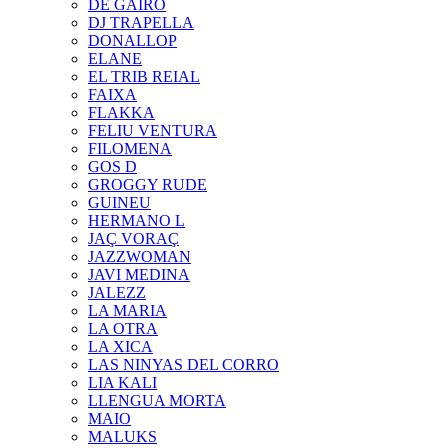
DE GAIRÓ
DJ TRAPELLA
DONALLOP
ELANE
EL TRIB REIAL
FAIXA
FLAKKA
FELIU VENTURA
FILOMENA
GOS D
GROGGY RUDE
GUINEU
HERMANO L
JAÇ VORAÇ
JAZZWOMAN
JAVI MEDINA
JALEZZ
LA MARIA
LA OTRA
LA XICA
LAS NINYAS DEL CORRO
LIA KALI
LLENGUA MORTA
MAIO
MALUKS