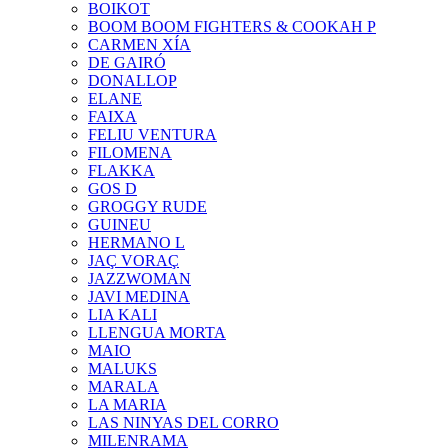
BOIKOT
BOOM BOOM FIGHTERS & COOKAH P
CARMEN XÍA
DE GAIRÓ
DONALLOP
ELANE
FAIXA
FELIU VENTURA
FILOMENA
FLAKKA
GOS D
GROGGY RUDE
GUINEU
HERMANO L
JAÇ VORAÇ
JAZZWOMAN
JAVI MEDINA
LIA KALI
LLENGUA MORTA
MAIO
MALUKS
MARALA
LA MARIA
LAS NINYAS DEL CORRO
MILENRAMA