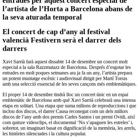
entrades per aquest concert especial de
l’artista de l’Horta a Barcelona abans de
la seva aturada temporal
El concert de cap d’any al festival
valencià Festivern serà el darrer dels
darrers
Xavi Sarrià farà aquest dissabte 14 de desembre un concert molt
especial a la sala Razzmatazz de Barcelona. Després d’esgotar les
entrades en molt poques setmanes ara ja fa un any, l’artista prepara
un potent muntatge escènic i audiovisual dirigit per Martí Torras
amb una selecció essencial de les seves cançons més emblemàtiques.
El proper 14 de desembre tindrà lloc un concert únic en un espai
emblemàtic de Barcelona amb què Xavi Sarrià celebrarà una intensa
etapa en solitari. Una etapa que suma milions de reproduccions i que
inclou dos discos, el darrer Causa reconegut com un dels millors
discos de l’any amb dos premis Carles Santos i un premi Ovidi, així
com quinze videoclips, el documental ‘No s’apaguen les estreles’ i,
sobretot, un imaginari basat en dignificació de la memòria, les arrels,
les històries silenciades i la cultura popular.