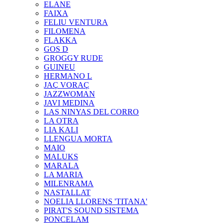
ELANE
FAIXA
FELIU VENTURA
FILOMENA
FLAKKA
GOS D
GROGGY RUDE
GUINEU
HERMANO L
JAÇ VORAÇ
JAZZWOMAN
JAVI MEDINA
LAS NINYAS DEL CORRO
LA OTRA
LIA KALI
LLENGUA MORTA
MAIO
MALUKS
MARALA
LA MARIA
MILENRAMA
NASTALLAT
NOELIA LLORENS 'TITANA'
PIRAT'S SOUND SISTEMA
PONCELAM