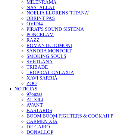
MILENRAMA
NASTALLAT
NOELIA LLORENS 'TITANA'
OBRINT PAS
OVIDI4
PIRAT'S SOUND SISTEMA
PONCELAM
RAZZ
ROMÀNTIC DIMONI
SANDRA MONFORT
SMOKING SOULS
SVETLANA
TRIBADE
TROPICAL GALAXIA
XAVI SARRIÀ
ZOO
NOTICIAS
97onzas
AUXILI
AVANT
BASTARDS
BOOM BOOM FIGHTERS & COOKAH P
CARMEN XÍA
DE GAIRÓ
DONALLOP