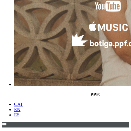
PPF!
CAT
EN
ES