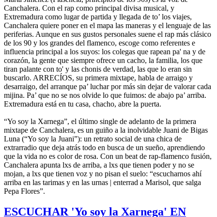
Canchalera. Con el rap como principal divisa musical, y
Extremadura como lugar de partida y llegada de to’ los viajes,
Canchalera quiere poner en el mapa las maneras y el lenguaje de las
periferias. Aunque en sus gustos personales suene el rap más clásico
de los 90 y los grandes del flamenco, escoge como referentes e
influencia principal a los suyos: los colegas que rapean pa' na y de
corazón, la gente que siempre ofrece un cacho, la familia, los que
tiran palante con to' y las chonis de verdad, las que lo eran sin
buscarlo. ARRECÍOS, su primera mixtape, habla de arraigo y
desarraigo, del arranque pa’ luchar por más sin dejar de valorar cada
mijina. Pa’ que no se nos olvide lo que fuimos: de abajo pa’ arriba.
Extremadura está en tu casa, chacho, abre la puerta.
“Yo soy la Xarnega”, el último single de adelanto de la primera
mixtape de Canchalera, es un guiño a la inolvidable Juani de Bigas
Luna (“Yo soy la Juani”): un retrato social de una chica de
extrarradio que deja atrás todo en busca de un sueño, aprendiendo
que la vida no es color de rosa. Con un beat de rap-flamenco fusión,
Canchalera apunta lxs de arriba, a lxs que tienen poder y no se
mojan, a lxs que tienen voz y no pisan el suelo: “escucharnos ahí
arriba en las tarimas y en las urnas | enterrad a Marisol, que salga
Pepa Flores”.
ESCUCHAR 'Yo soy la Xarnega' EN