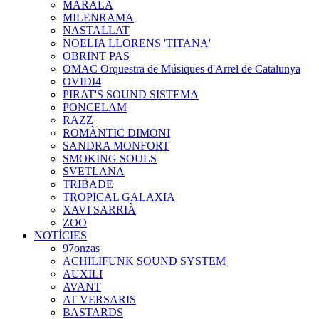
MARALA
MILENRAMA
NASTALLAT
NOELIA LLORENS 'TITANA'
OBRINT PAS
OMAC Orquestra de Músiques d'Arrel de Catalunya
OVIDI4
PIRAT'S SOUND SISTEMA
PONCELAM
RAZZ
ROMÀNTIC DIMONI
SANDRA MONFORT
SMOKING SOULS
SVETLANA
TRIBADE
TROPICAL GALAXIA
XAVI SARRIÀ
ZOO
NOTÍCIES
97onzas
ACHILIFUNK SOUND SYSTEM
AUXILI
AVANT
AT VERSARIS
BASTARDS