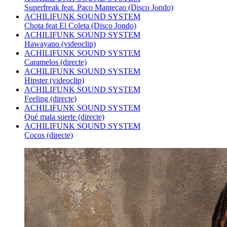
Superfreak feat. Paco Mantecao (Disco Jondo)
ACHILIFUNK SOUND SYSTEM
Chota feat El Coleta (Disco Jondo)
ACHILIFUNK SOUND SYSTEM
Hawayano (videoclip)
ACHILIFUNK SOUND SYSTEM
Caramelos (directe)
ACHILIFUNK SOUND SYSTEM
Hipster (videoclip)
ACHILIFUNK SOUND SYSTEM
Feeling (directe)
ACHILIFUNK SOUND SYSTEM
Qué mala suerte (directe)
ACHILIFUNK SOUND SYSTEM
Cocos (directe)