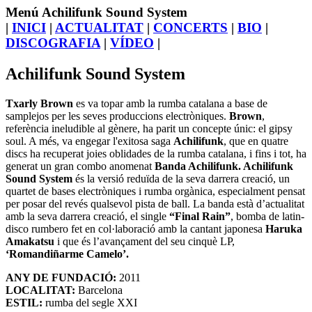
Menú Achilifunk Sound System
|
INICI
|
ACTUALITAT
|
CONCERTS
|
BIO
|
DISCOGRAFIA
|
VÍDEO
|
Achilifunk Sound System
Txarly Brown
es va topar amb la rumba catalana a base de
samplejos per les seves produccions electròniques.
Brown
,
referència ineludible al gènere, ha parit un concepte únic: el gipsy
soul. A més, va engegar l'exitosa saga
Achilifunk
, que en quatre
discs ha recuperat joies oblidades de la rumba catalana, i fins i tot, ha
generat un gran combo anomenat
Banda Achilifunk. Achilifunk
Sound System
és la versió reduïda de la seva darrera creació, un
quartet de bases electròniques i rumba orgànica, especialment pensat
per posar del revés qualsevol pista de ball. La banda està d’actualitat
amb la seva darrera creació, el single
“Final Rain”
, bomba de latin-
disco rumbero fet en col·laboració amb la cantant japonesa
Haruka
Amakatsu
i que és l’avançament del seu cinquè LP,
‘Romandiñarme Camelo’.
ANY DE FUNDACIÓ:
2011
LOCALITAT:
Barcelona
ESTIL:
rumba del segle XXI