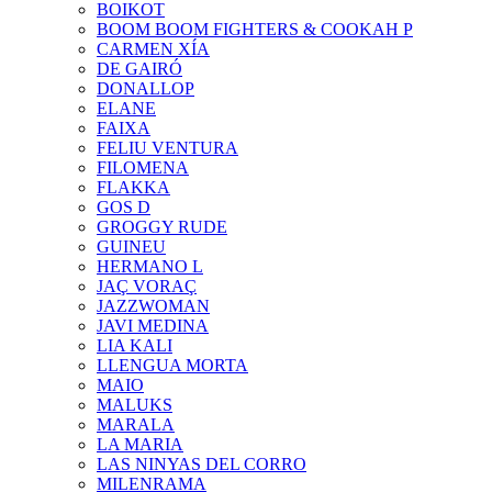
BOIKOT
BOOM BOOM FIGHTERS & COOKAH P
CARMEN XÍA
DE GAIRÓ
DONALLOP
ELANE
FAIXA
FELIU VENTURA
FILOMENA
FLAKKA
GOS D
GROGGY RUDE
GUINEU
HERMANO L
JAÇ VORAÇ
JAZZWOMAN
JAVI MEDINA
LIA KALI
LLENGUA MORTA
MAIO
MALUKS
MARALA
LA MARIA
LAS NINYAS DEL CORRO
MILENRAMA