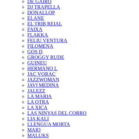
DE GAIRÓ
DJ TRAPELLA
DONALLOP
ELANE
EL TRIB REIAL
FAIXA
FLAKKA
FELIU VENTURA
FILOMENA
GOS D
GROGGY RUDE
GUINEU
HERMANO L
JAÇ VORAÇ
JAZZWOMAN
JAVI MEDINA
JALEZZ
LA MARIA
LA OTRA
LA XICA
LAS NINYAS DEL CORRO
LIA KALI
LLENGUA MORTA
MAIO
MALUKS