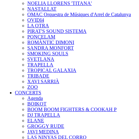
NOELIA LLORENS 'TITANA'
NASTALLAT
OMAC Orquestra de Músiques d'Arrel de Catalunya
OVIDI4
LA OTRA
PIRAT'S SOUND SISTEMA
PONCELAM
ROMÀNTIC DIMONI
SANDRA MONFORT
SMOKING SOULS
SVETLANA
TRAPELLA
TROPICAL GALAXIA
TRIBADE
XAVI SARRIÀ
ZOO
CONCERTS
Agenda
BOIKOT
BOOM BOOM FIGHTERS & COOKAH P
DJ TRAPELLA
ELANE
GROGGY RUDE
JAVI MEDINA
LAS NINYAS DEL CORRO