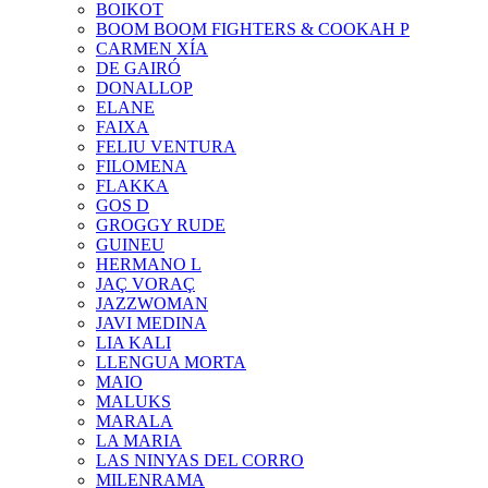
BOIKOT
BOOM BOOM FIGHTERS & COOKAH P
CARMEN XÍA
DE GAIRÓ
DONALLOP
ELANE
FAIXA
FELIU VENTURA
FILOMENA
FLAKKA
GOS D
GROGGY RUDE
GUINEU
HERMANO L
JAÇ VORAÇ
JAZZWOMAN
JAVI MEDINA
LIA KALI
LLENGUA MORTA
MAIO
MALUKS
MARALA
LA MARIA
LAS NINYAS DEL CORRO
MILENRAMA