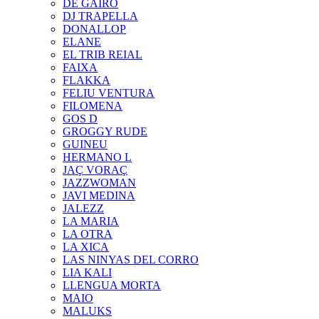
DE GAIRÓ
DJ TRAPELLA
DONALLOP
ELANE
EL TRIB REIAL
FAIXA
FLAKKA
FELIU VENTURA
FILOMENA
GOS D
GROGGY RUDE
GUINEU
HERMANO L
JAÇ VORAÇ
JAZZWOMAN
JAVI MEDINA
JALEZZ
LA MARIA
LA OTRA
LA XICA
LAS NINYAS DEL CORRO
LIA KALI
LLENGUA MORTA
MAIO
MALUKS