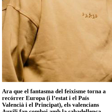
Ara que el fantasma del feixisme torna a
recórrer Europa (i l’estat i el País
Valencià i el Principat), els valencians
Auxili fan comboi amb la sabadellenca