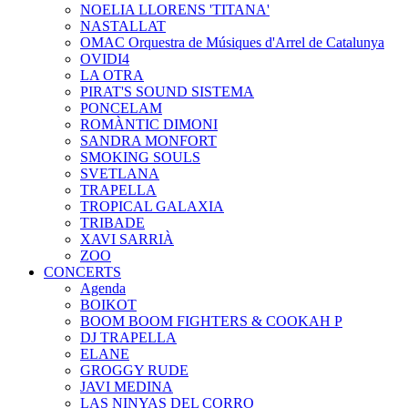
NOELIA LLORENS 'TITANA'
NASTALLAT
OMAC Orquestra de Músiques d'Arrel de Catalunya
OVIDI4
LA OTRA
PIRAT'S SOUND SISTEMA
PONCELAM
ROMÀNTIC DIMONI
SANDRA MONFORT
SMOKING SOULS
SVETLANA
TRAPELLA
TROPICAL GALAXIA
TRIBADE
XAVI SARRIÀ
ZOO
CONCERTS
Agenda
BOIKOT
BOOM BOOM FIGHTERS & COOKAH P
DJ TRAPELLA
ELANE
GROGGY RUDE
JAVI MEDINA
LAS NINYAS DEL CORRO