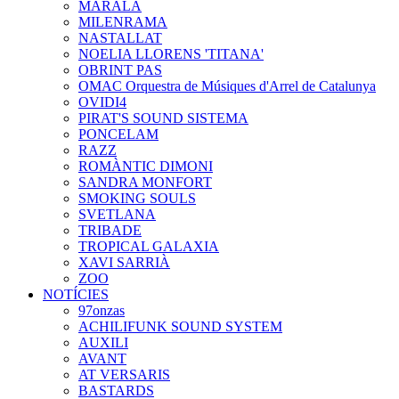
MARALA
MILENRAMA
NASTALLAT
NOELIA LLORENS 'TITANA'
OBRINT PAS
OMAC Orquestra de Músiques d'Arrel de Catalunya
OVIDI4
PIRAT'S SOUND SISTEMA
PONCELAM
RAZZ
ROMÀNTIC DIMONI
SANDRA MONFORT
SMOKING SOULS
SVETLANA
TRIBADE
TROPICAL GALAXIA
XAVI SARRIÀ
ZOO
NOTÍCIES
97onzas
ACHILIFUNK SOUND SYSTEM
AUXILI
AVANT
AT VERSARIS
BASTARDS