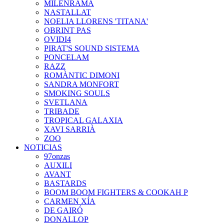
MILENRAMA
NASTALLAT
NOELIA LLORENS 'TITANA'
OBRINT PAS
OVIDI4
PIRAT'S SOUND SISTEMA
PONCELAM
RAZZ
ROMÀNTIC DIMONI
SANDRA MONFORT
SMOKING SOULS
SVETLANA
TRIBADE
TROPICAL GALAXIA
XAVI SARRIÀ
ZOO
NOTICIAS
97onzas
AUXILI
AVANT
BASTARDS
BOOM BOOM FIGHTERS & COOKAH P
CARMEN XÍA
DE GAIRÓ
DONALLOP