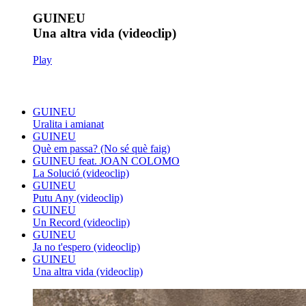
GUINEU
Una altra vida (videoclip)
Play
GUINEU
Uralita i amianat
GUINEU
Què em passa? (No sé què faig)
GUINEU feat. JOAN COLOMO
La Solució (videoclip)
GUINEU
Putu Any (videoclip)
GUINEU
Un Record (videoclip)
GUINEU
Ja no t'espero (videoclip)
GUINEU
Una altra vida (videoclip)