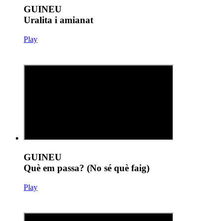
GUINEU
Uralita i amianat
Play
GUINEU
Què em passa? (No sé què faig)
Play