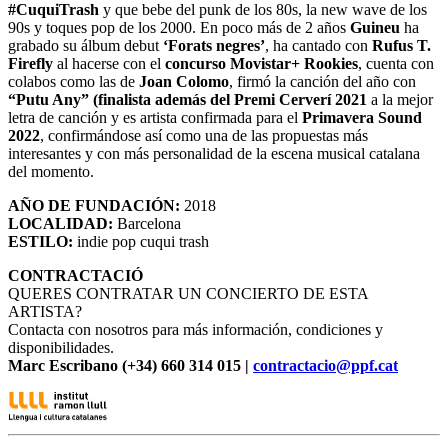
#CuquiTrash
y que bebe del punk de los 80s, la new wave de los
90s y toques pop de los 2000. En poco más de 2 años
Guineu
ha
grabado su álbum debut
‘Forats negres’
, ha cantado con
Rufus T.
Firefly
al hacerse con el
concurso Movistar+ Rookies
, cuenta con
colabos como las de
Joan Colomo
, firmó la canción del año con
“Putu Any” (finalista además del Premi Cerverí 2021
a la mejor
letra de canción y es artista confirmada para el
Primavera Sound
2022
, confirmándose así como una de las propuestas más
interesantes y con más personalidad de la escena musical catalana
del momento.
AÑO DE FUNDACIÓN:
2018
LOCALIDAD:
Barcelona
ESTILO:
indie pop cuqui trash
CONTRACTACIÓ
QUERES CONTRATAR UN CONCIERTO DE ESTA
ARTISTA?
Contacta con nosotros para más información, condiciones y
disponibilidades.
Marc Escribano (+34) 660 314 015 |
contractacio@ppf.cat