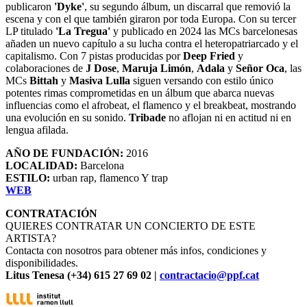
publicaron
'Dyke'
, su segundo álbum, un discarral que removió la
escena y con el que también giraron por toda Europa. Con su tercer
LP titulado
'La Tregua'
y publicado en 2024 las MCs barcelonesas
añaden un nuevo capítulo a su lucha contra el heteropatriarcado y el
capitalismo. Con 7 pistas producidas por
Deep Fried
y
colaboraciones de
J Dose
,
Maruja Limón
,
Adala
y
Señor Oca
, las
MCs
Bittah
y
Masiva Lulla
siguen versando con estilo único
potentes rimas comprometidas en un álbum que abarca nuevas
influencias como el afrobeat, el flamenco y el breakbeat, mostrando
una evolución en su sonido.
Tribade
no aflojan ni en actitud ni en
lengua afilada.
AÑO DE FUNDACIÓN:
2016
LOCALIDAD:
Barcelona
ESTILO:
urban rap, flamenco Y trap
WEB
CONTRATACIÓN
QUIERES CONTRATAR UN CONCIERTO DE ESTE
ARTISTA?
Contacta con nosotros para obtener más infos, condiciones y
disponibilidades.
Litus Tenesa (+34) 615 27 69 02 |
contractacio@ppf.cat