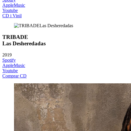
AppleMusic
Youtube
CD i Vinil
TRIBADE
Las Desheredadas
2019
Spotify
AppleMusic
Youtube
Comprar CD