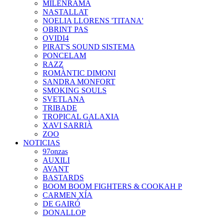
MILENRAMA
NASTALLAT
NOELIA LLORENS 'TITANA'
OBRINT PAS
OVIDI4
PIRAT'S SOUND SISTEMA
PONCELAM
RAZZ
ROMÀNTIC DIMONI
SANDRA MONFORT
SMOKING SOULS
SVETLANA
TRIBADE
TROPICAL GALAXIA
XAVI SARRIÀ
ZOO
NOTICIAS
97onzas
AUXILI
AVANT
BASTARDS
BOOM BOOM FIGHTERS & COOKAH P
CARMEN XÍA
DE GAIRÓ
DONALLOP