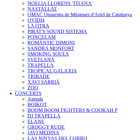
NOELIA LLORENS 'TITANA'
NASTALLAT
OMAC Orquestra de Músiques d'Arrel de Catalunya
OVIDI4
LA OTRA
PIRAT'S SOUND SISTEMA
PONCELAM
ROMÀNTIC DIMONI
SANDRA MONFORT
SMOKING SOULS
SVETLANA
TRAPELLA
TROPICAL GALAXIA
TRIBADE
XAVI SARRIÀ
ZOO
CONCERTS
Agenda
BOIKOT
BOOM BOOM FIGHTERS & COOKAH P
DJ TRAPELLA
ELANE
GROGGY RUDE
JAVI MEDINA
LAS NINYAS DEL CORRO