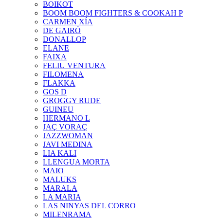
BOIKOT
BOOM BOOM FIGHTERS & COOKAH P
CARMEN XÍA
DE GAIRÓ
DONALLOP
ELANE
FAIXA
FELIU VENTURA
FILOMENA
FLAKKA
GOS D
GROGGY RUDE
GUINEU
HERMANO L
JAÇ VORAÇ
JAZZWOMAN
JAVI MEDINA
LIA KALI
LLENGUA MORTA
MAIO
MALUKS
MARALA
LA MARIA
LAS NINYAS DEL CORRO
MILENRAMA