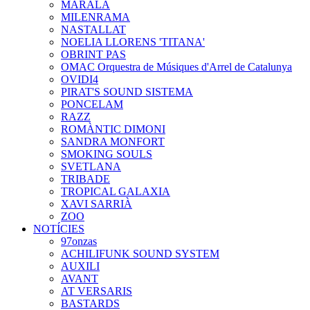
MARALA
MILENRAMA
NASTALLAT
NOELIA LLORENS 'TITANA'
OBRINT PAS
OMAC Orquestra de Músiques d'Arrel de Catalunya
OVIDI4
PIRAT'S SOUND SISTEMA
PONCELAM
RAZZ
ROMÀNTIC DIMONI
SANDRA MONFORT
SMOKING SOULS
SVETLANA
TRIBADE
TROPICAL GALAXIA
XAVI SARRIÀ
ZOO
NOTÍCIES
97onzas
ACHILIFUNK SOUND SYSTEM
AUXILI
AVANT
AT VERSARIS
BASTARDS