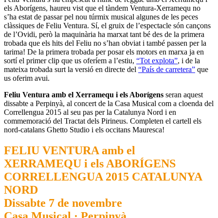
els Aborígens, haureu vist que el tàndem Ventura-Xerramequ no
s’ha estat de passar pel nou túrmix musical algunes de les peces
clàssiques de Feliu Ventura. Sí, el gruix de l’espectacle són cançons
de l’Ovidi, però la maquinària ha marxat tant bé des de la primera
trobada que els hits del Feliu no s’han obviat i també passen per la
tarima! De la primera trobada per posar els motors en marxa ja en
sortí el primer clip que us oferíem a l’estiu,
“Tot explota”
, i de la
mateixa trobada surt la versió en directe del
“País de carretera”
que
us oferim avui.
Feliu Ventura amb el Xerramequ i els Aborígens
seran aquest
dissabte a Perpinyà, al concert de la Casa Musical com a cloenda del
Correllengua 2015 al seu pas per la Catalunya Nord i en
commemoració del Tractat dels Pirineus. Completen el cartell els
nord-catalans Ghetto Studio i els occitans Mauresca!
FELIU VENTURA amb el
XERRAMEQU i els ABORÍGENS
CORRELLENGUA 2015 CATALUNYA
NORD
Dissabte 7 de novembre
Casa Musical · Perpinyà