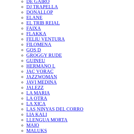
DE GAIRÓ
DJ TRAPELLA
DONALLOP
ELANE
EL TRIB REIAL
FAIXA
FLAKKA
FELIU VENTURA
FILOMENA
GOS D
GROGGY RUDE
GUINEU
HERMANO L
JAÇ VORAÇ
JAZZWOMAN
JAVI MEDINA
JALEZZ
LA MARIA
LA OTRA
LA XICA
LAS NINYAS DEL CORRO
LIA KALI
LLENGUA MORTA
MAIO
MALUKS