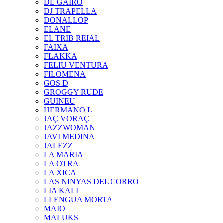
DE GAIRÓ
DJ TRAPELLA
DONALLOP
ELANE
EL TRIB REIAL
FAIXA
FLAKKA
FELIU VENTURA
FILOMENA
GOS D
GROGGY RUDE
GUINEU
HERMANO L
JAÇ VORAÇ
JAZZWOMAN
JAVI MEDINA
JALEZZ
LA MARIA
LA OTRA
LA XICA
LAS NINYAS DEL CORRO
LIA KALI
LLENGUA MORTA
MAIO
MALUKS