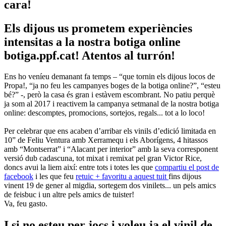
cara!
Els dijous us prometem experiències
intensitas a la nostra botiga online
botiga.ppf.cat! Atentos al turrón!
Ens ho veníeu demanant fa temps – “que tornin els dijous locos de
Propa!, “ja no feu les campanyes boges de la botiga online?”, “esteu
bé?” -, però la casa és gran i estàvem escombrant. No patiu perquè
ja som al 2017 i reactivem la campanya setmanal de la nostra botiga
online: descomptes, promocions, sortejos, regals... tot a lo loco!
Per celebrar que ens acaben d’arribar els vinils d’edició limitada en
10” de Feliu Ventura amb Xerramequ i els Aborígens, 4 hitassos
amb “Montserrat” i “Alacant per interior” amb la seva corresponent
versió dub cadascuna, tot mixat i remixat pel gran Victor Rice,
doncs avui la liem així: entre tots i totes les que
compartiu el post de
facebook
i les que feu
retuic + favoritu a aquest tuit
fins dijous
vinent 19 de gener al migdia, sortegem dos vinilets... un pels amics
de feisbuc i un altre pels amics de tuister!
Va, feu gasto.
I si no esteu per jocs i voleu ja el vinil de