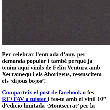
Per celebrar l’entrada d’any, per
demanda popular i també perquè ja
tenim aquí vinils de Feliu Ventura amb
Xerramequ i els Aborígens, ressuscitem
els ‘dijous bojos’!
Comparteix el post de facebook
o fes
RT+FAV a tuister
i fes-te amb el vinil 10”
d’edició limitada ‘Montserrat’ per la