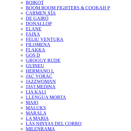
BOIKOT
BOOM BOOM FIGHTERS & COOKAH P
CARMEN XÍA
DE GAIRÓ
DONALLOP
ELANE
FAIXA
FELIU VENTURA
FILOMENA
FLAKKA
GOS D
GROGGY RUDE
GUINEU
HERMANO L
JAÇ VORAÇ
JAZZWOMAN
JAVI MEDINA
LIA KALI
LLENGUA MORTA
MAIO
MALUKS
MARALA
LA MARIA
LAS NINYAS DEL CORRO
MILENRAMA