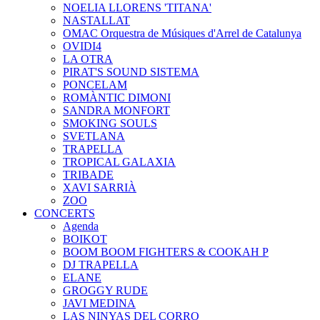
NOELIA LLORENS 'TITANA'
NASTALLAT
OMAC Orquestra de Músiques d'Arrel de Catalunya
OVIDI4
LA OTRA
PIRAT'S SOUND SISTEMA
PONCELAM
ROMÀNTIC DIMONI
SANDRA MONFORT
SMOKING SOULS
SVETLANA
TRAPELLA
TROPICAL GALAXIA
TRIBADE
XAVI SARRIÀ
ZOO
CONCERTS
Agenda
BOIKOT
BOOM BOOM FIGHTERS & COOKAH P
DJ TRAPELLA
ELANE
GROGGY RUDE
JAVI MEDINA
LAS NINYAS DEL CORRO