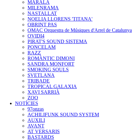
MARALA
MILENRAMA
NASTALLAT
NOELIA LLORENS 'TITANA'
OBRINT PAS
OMAC Orquestra de Músiques d'Arrel de Catalunya
OVIDI4
PIRAT'S SOUND SISTEMA
PONCELAM
RAZZ
ROMÀNTIC DIMONI
SANDRA MONFORT
SMOKING SOULS
SVETLANA
TRIBADE
TROPICAL GALAXIA
XAVI SARRIÀ
ZOO
NOTÍCIES
97onzas
ACHILIFUNK SOUND SYSTEM
AUXILI
AVANT
AT VERSARIS
BASTARDS