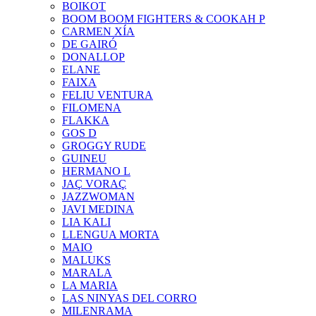
BOIKOT
BOOM BOOM FIGHTERS & COOKAH P
CARMEN XÍA
DE GAIRÓ
DONALLOP
ELANE
FAIXA
FELIU VENTURA
FILOMENA
FLAKKA
GOS D
GROGGY RUDE
GUINEU
HERMANO L
JAÇ VORAÇ
JAZZWOMAN
JAVI MEDINA
LIA KALI
LLENGUA MORTA
MAIO
MALUKS
MARALA
LA MARIA
LAS NINYAS DEL CORRO
MILENRAMA