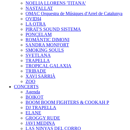
NOELIA LLORENS 'TITANA'
NASTALLAT
OMAC Orquestra de Músiques d'Arrel de Catalunya
OVIDI4
LA OTRA
PIRAT'S SOUND SISTEMA
PONCELAM
ROMÀNTIC DIMONI
SANDRA MONFORT
SMOKING SOULS
SVETLANA
TRAPELLA
TROPICAL GALAXIA
TRIBADE
XAVI SARRIÀ
ZOO
CONCERTS
Agenda
BOIKOT
BOOM BOOM FIGHTERS & COOKAH P
DJ TRAPELLA
ELANE
GROGGY RUDE
JAVI MEDINA
LAS NINYAS DEL CORRO