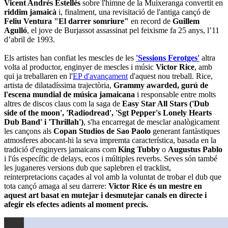
Vicent Andrés Estellés
sobre l'himne de la Muixeranga convertit en
riddim jamaicà
i, finalment, una revisitació de l'antiga cançó de
Feliu Ventura "El darrer somriure"
en record de
Guillem
Agulló
, el jove de Burjassot assassinat pel feixisme fa 25 anys, l’11
d’abril de 1993.
Els artistes han confiat les mescles de les
'Sessions Ferotges'
altra
volta al productor, enginyer de mescles i músic
Victor Rice
, amb
qui ja treballaren en l'
EP d'avançament
d'aquest nou treball. Rice,
artista de dilatadíssima trajectòria,
Grammy awarded, gurú de
l'escena mundial de música jamaicana
i responsable entre molts
altres de discos claus com la saga de
Easy Star All Stars ('Dub
side of the moon', 'Radiodread', 'Sgt Pepper's Lonely Hearts
Dub Band' i 'Thrillah')
, s'ha encarregat de mesclar analògicament
les cançons als
Copan Studios de Sao Paolo
generant fantàstiques
atmosferes abocant-hi la seva impremta característica, basada en la
tradició d'enginyers jamaicans com
King Tubby
o
Augustus Pablo
i l'ús específic de delays, ecos i múltiples reverbs. Seves són també
les juganeres versions dub que saplebren el tracklist,
reinterpretacions caçades al vol amb la voluntat de trobar el dub que
tota cançó amaga al seu darrere:
Victor Rice és un mestre en
aquest art basat en mutejar i desmutejar canals en directe i
afegir els efectes adients al moment precís.