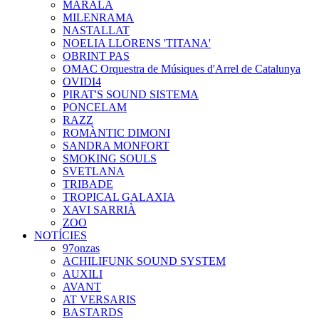
MARALA
MILENRAMA
NASTALLAT
NOELIA LLORENS 'TITANA'
OBRINT PAS
OMAC Orquestra de Músiques d'Arrel de Catalunya
OVIDI4
PIRAT'S SOUND SISTEMA
PONCELAM
RAZZ
ROMÀNTIC DIMONI
SANDRA MONFORT
SMOKING SOULS
SVETLANA
TRIBADE
TROPICAL GALAXIA
XAVI SARRIÀ
ZOO
NOTÍCIES
97onzas
ACHILIFUNK SOUND SYSTEM
AUXILI
AVANT
AT VERSARIS
BASTARDS