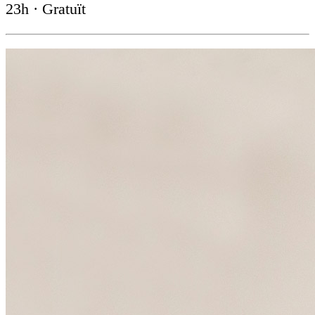
23h · Gratuït