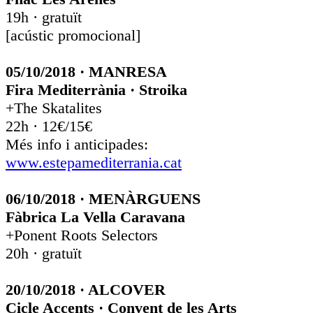
19h · gratuït
[acústic promocional]
05/10/2018 · MANRESA
Fira Mediterrània · Stroika
+The Skatalites
22h · 12€/15€
Més info i anticipades:
www.estepamediterrania.cat
06/10/2018 · MENÀRGUENS
Fàbrica La Vella Caravana
+Ponent Roots Selectors
20h · gratuït
20/10/2018 · ALCOVER
Cicle Accents · Convent de les Arts