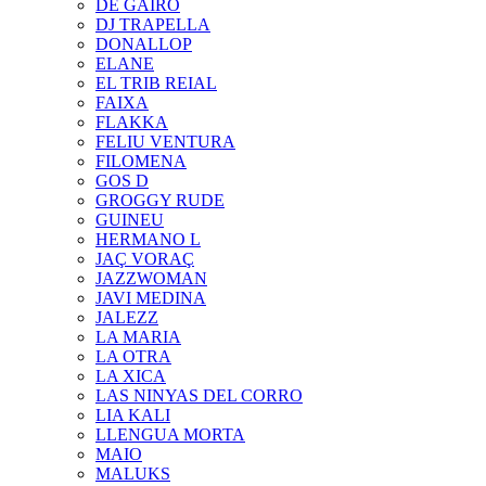
DE GAIRÓ
DJ TRAPELLA
DONALLOP
ELANE
EL TRIB REIAL
FAIXA
FLAKKA
FELIU VENTURA
FILOMENA
GOS D
GROGGY RUDE
GUINEU
HERMANO L
JAÇ VORAÇ
JAZZWOMAN
JAVI MEDINA
JALEZZ
LA MARIA
LA OTRA
LA XICA
LAS NINYAS DEL CORRO
LIA KALI
LLENGUA MORTA
MAIO
MALUKS