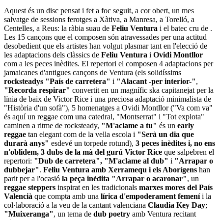
Aquest és un disc pensat i fet a foc seguit, a cor obert, un mes
salvatge de sessions ferotges a Xàtiva, a Manresa, a Torelló, a
Centelles, a Reus: la ràbia suau de
Feliu Ventura
i el batec cru de
.
Les 15 cançons que el composen són atravessades per una actitud
desobedient que els artistes han volgut plasmar tant en l'elecció de
les adaptacions dels clàssics de
Feliu Ventura
i
Ovidi Montllor
com a les peces inèdites. El repertori el composen 4 adaptacions per
jamaicanes d'antigues cançons de Ventura (els solidíssims
rocksteadys
"País de carretera"
i
"Alacant -per interior-"
,
"Recorda respirar"
convertit en un magnífic ska capitanejat per la
línia de baix de Victor Rice i una preciosa adaptació minimalista de
"Història d'un sofà"), 5 homenatges a Ovidi Montllor ("Va com va"
és aquí un reggae com una catedral, "Montserrat" i "Tot explota"
caminen a ritme de rocksteady,
"M'aclame a tu"
és un
early
reggae
tan elegant com de la vella escola i
"Serà un dia que
durarà anys"
esdevé un torpede rotund),
3 peces inèdites i, no ens
n'oblidem, 3 dubs de la mà del gurú Victor Rice
que salpebren el
repertori:
"Dub de carretera", "M'aclame al dub"
i
"Arrapar o
dubbejar"
.
Feliu Ventura amb Xerramequ i els Aborígens
han
parit per a l'ocasió
la peça inèdita "Arrapar o acaronar"
, un
reggae steppers
inspirat en les tradicionals
marxes mores del País
Valencià
que compta amb una
lírica d'empoderament femení
i la
col·laboració a la veu de la cantant valenciana
Claudia Key Day
;
"Muixeranga"
, un tema de
dub poetry
amb Ventura recitant