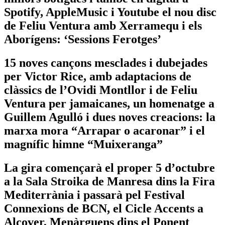
Spotify, AppleMusic i Youtube el nou disc
de Feliu Ventura amb Xerramequ i els
Aborígens: ‘Sessions Ferotges’
15 noves cançons mesclades i dubejades
per Victor Rice, amb adaptacions de
clàssics de l’Ovidi Montllor i de Feliu
Ventura per jamaicanes, un homenatge a
Guillem Agulló i dues noves creacions: la
marxa mora “Arrapar o acaronar” i el
magnífic himne “Muixeranga”
La gira començarà el proper 5 d’octubre
a la Sala Stroika de Manresa dins la Fira
Mediterrània i passarà pel Festival
Connexions de BCN, el Cicle Accents a
Alcover, Menàrguens dins el Ponent