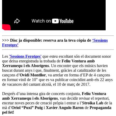
>>> Disc ja disponible: reserva ara la teva còpia de
‘Sessions
Ferotges’
Les
'Sessions Ferotges'
que esteu escoltant són el document sonor
que deixa enregistrada la trobada de
Feliu Ventura amb
Xerramequ i els Aborígens
. Un encontre que els músics havien
buscat durant anys i que, finalment, gràcies al catalitzador de les
cançons d’
Ovidi Montllor
, va arrelar en forma d’EP de 4 cançons
en format vinil de 10" que es va publicar coincidint amb els 22 anys
de vacances del cantant alcoià, el 10 de març de 2017.
Després d’una intensa gira de concerts conjunta,
Feliu Ventura
amb Xerramequ i els Aborígens
, van decidir revisar el repertori,
encetar noves peces de creació pròpia i entrar a l’
Stroika Lab
de la
mà d’
Oriol “Puxi” Puig
i
Xavier Angulo Baron
de
Propaganda
pel fet!