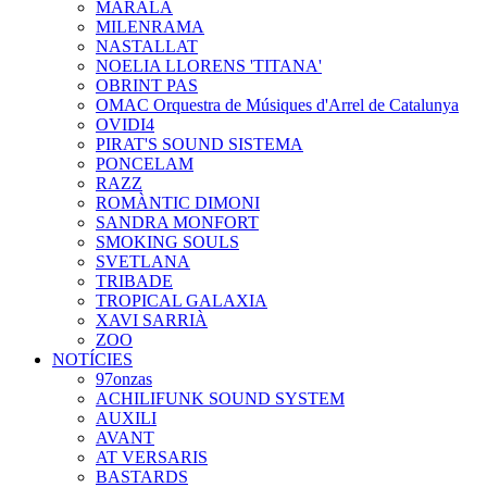
MARALA
MILENRAMA
NASTALLAT
NOELIA LLORENS 'TITANA'
OBRINT PAS
OMAC Orquestra de Músiques d'Arrel de Catalunya
OVIDI4
PIRAT'S SOUND SISTEMA
PONCELAM
RAZZ
ROMÀNTIC DIMONI
SANDRA MONFORT
SMOKING SOULS
SVETLANA
TRIBADE
TROPICAL GALAXIA
XAVI SARRIÀ
ZOO
NOTÍCIES
97onzas
ACHILIFUNK SOUND SYSTEM
AUXILI
AVANT
AT VERSARIS
BASTARDS