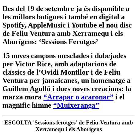
Des del 19 de setembre ja és disponible a
les millors botigues i també en digital a
Spotify
,
AppleMusic
i
Youtube
el nou disc
de
Feliu Ventura amb Xerramequ i els
Aborígens: ‘Sessions Ferotges’
15 noves cançons mesclades i dubejades
per
Victor Rice
, amb adaptacions de
clàssics de l’
Ovidi Montllor
i de
Feliu
Ventura
per jamaicanes, un homenatge a
Guillem Agulló
i dues noves creacions: la
marxa mora
“Arrapar o acaronar”
i el
magnífic himne
“Muixeranga”
ESCOLTA 'Sessions ferotges' de Feliu Ventura amb
Xerramequ i els Aborígens