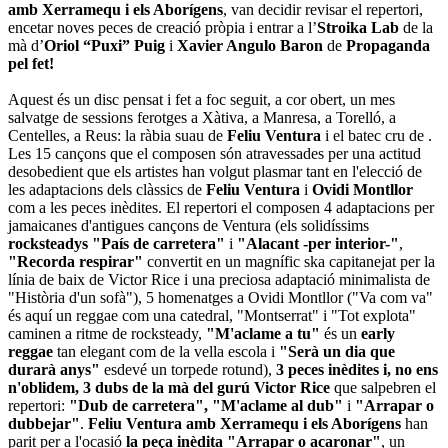
amb Xerramequ i els Aborígens
, van decidir revisar el repertori,
encetar noves peces de creació pròpia i entrar a l’
Stroika Lab
de la
mà d’
Oriol “Puxi” Puig
i
Xavier Angulo Baron
de
Propaganda
pel fet!
Aquest és un disc pensat i fet a foc seguit, a cor obert, un mes
salvatge de sessions ferotges a Xàtiva, a Manresa, a Torelló, a
Centelles, a Reus: la ràbia suau de
Feliu Ventura
i el batec cru de
.
Les 15 cançons que el composen són atravessades per una actitud
desobedient que els artistes han volgut plasmar tant en l'elecció de
les adaptacions dels clàssics de
Feliu Ventura
i
Ovidi Montllor
com a les peces inèdites. El repertori el composen 4 adaptacions per
jamaicanes d'antigues cançons de Ventura (els solidíssims
rocksteadys
"País de carretera"
i
"Alacant -per interior-"
,
"Recorda respirar"
convertit en un magnífic ska capitanejat per la
línia de baix de Victor Rice i una preciosa adaptació minimalista de
"Història d'un sofà"), 5 homenatges a Ovidi Montllor ("Va com va"
és aquí un reggae com una catedral, "Montserrat" i "Tot explota"
caminen a ritme de rocksteady,
"M'aclame a tu"
és un
early
reggae
tan elegant com de la vella escola i
"Serà un dia que
durarà anys"
esdevé un torpede rotund),
3 peces inèdites i, no ens
n'oblidem, 3 dubs de la mà del gurú Victor Rice
que salpebren el
repertori:
"Dub de carretera", "M'aclame al dub"
i
"Arrapar o
dubbejar"
.
Feliu Ventura amb Xerramequ i els Aborígens
han
parit per a l'ocasió
la peça inèdita "Arrapar o acaronar"
, un