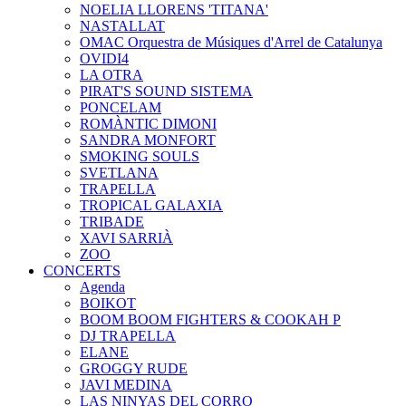
NOELIA LLORENS 'TITANA'
NASTALLAT
OMAC Orquestra de Músiques d'Arrel de Catalunya
OVIDI4
LA OTRA
PIRAT'S SOUND SISTEMA
PONCELAM
ROMÀNTIC DIMONI
SANDRA MONFORT
SMOKING SOULS
SVETLANA
TRAPELLA
TROPICAL GALAXIA
TRIBADE
XAVI SARRIÀ
ZOO
CONCERTS
Agenda
BOIKOT
BOOM BOOM FIGHTERS & COOKAH P
DJ TRAPELLA
ELANE
GROGGY RUDE
JAVI MEDINA
LAS NINYAS DEL CORRO