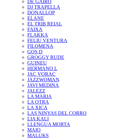
DE GAIRÓ
DJ TRAPELLA
DONALLOP
ELANE
EL TRIB REIAL
FAIXA
FLAKKA
FELIU VENTURA
FILOMENA
GOS D
GROGGY RUDE
GUINEU
HERMANO L
JAÇ VORAÇ
JAZZWOMAN
JAVI MEDINA
JALEZZ
LA MARIA
LA OTRA
LA XICA
LAS NINYAS DEL CORRO
LIA KALI
LLENGUA MORTA
MAIO
MALUKS