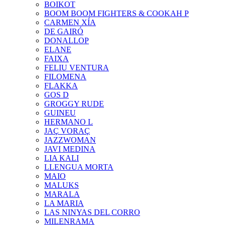
BOIKOT
BOOM BOOM FIGHTERS & COOKAH P
CARMEN XÍA
DE GAIRÓ
DONALLOP
ELANE
FAIXA
FELIU VENTURA
FILOMENA
FLAKKA
GOS D
GROGGY RUDE
GUINEU
HERMANO L
JAÇ VORAÇ
JAZZWOMAN
JAVI MEDINA
LIA KALI
LLENGUA MORTA
MAIO
MALUKS
MARALA
LA MARIA
LAS NINYAS DEL CORRO
MILENRAMA