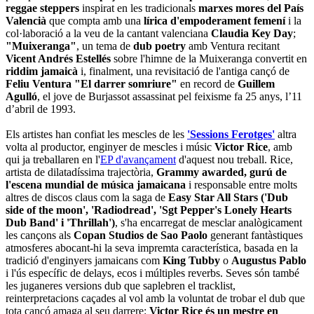
reggae steppers
inspirat en les tradicionals
marxes mores del País
Valencià
que compta amb una
lírica d'empoderament femení
i la
col·laboració a la veu de la cantant valenciana
Claudia Key Day
;
"Muixeranga"
, un tema de
dub poetry
amb Ventura recitant
Vicent Andrés Estellés
sobre l'himne de la Muixeranga convertit en
riddim jamaicà
i, finalment, una revisitació de l'antiga cançó de
Feliu Ventura "El darrer somriure"
en record de
Guillem
Agulló
, el jove de Burjassot assassinat pel feixisme fa 25 anys, l’11
d’abril de 1993.
Els artistes han confiat les mescles de les
'Sessions Ferotges'
altra
volta al productor, enginyer de mescles i músic
Victor Rice
, amb
qui ja treballaren en l'
EP d'avançament
d'aquest nou treball. Rice,
artista de dilatadíssima trajectòria,
Grammy awarded, gurú de
l'escena mundial de música jamaicana
i responsable entre molts
altres de discos claus com la saga de
Easy Star All Stars ('Dub
side of the moon', 'Radiodread', 'Sgt Pepper's Lonely Hearts
Dub Band' i 'Thrillah')
, s'ha encarregat de mesclar analògicament
les cançons als
Copan Studios de Sao Paolo
generant fantàstiques
atmosferes abocant-hi la seva impremta característica, basada en la
tradició d'enginyers jamaicans com
King Tubby
o
Augustus Pablo
i l'ús específic de delays, ecos i múltiples reverbs. Seves són també
les juganeres versions dub que saplebren el tracklist,
reinterpretacions caçades al vol amb la voluntat de trobar el dub que
tota cançó amaga al seu darrere:
Victor Rice és un mestre en