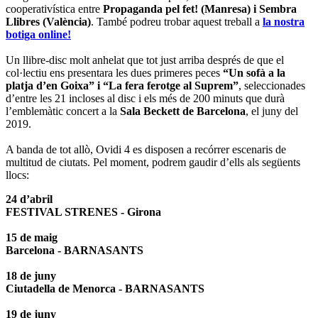
cooperativística entre
Propaganda pel fet! (Manresa) i Sembra
Llibres (València)
. També podreu trobar aquest treball a
la nostra
botiga online!
Un llibre-disc molt anhelat que tot just arriba després de que el
col·lectiu ens presentara les dues primeres peces
“Un sofà a la
platja d’en Goixa” i “La fera ferotge al Suprem”
, seleccionades
d’entre les 21 incloses al disc i els més de 200 minuts que durà
l’emblemàtic concert a la
Sala Beckett de Barcelona
, el juny del
2019.
A banda de tot allò, Ovidi 4 es disposen a recórrer escenaris de
multitud de ciutats. Pel moment, podrem gaudir d’ells als següents
llocs:
24 d’abril
FESTIVAL STRENES - Girona
15 de maig
Barcelona - BARNASANTS
18 de juny
Ciutadella de Menorca - BARNASANTS
19 de juny