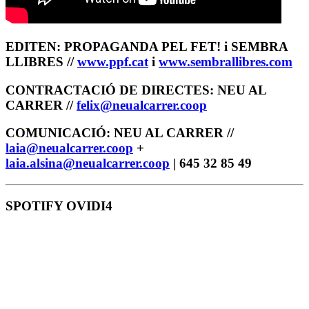
EDITEN: PROPAGANDA PEL FET! i SEMBRA
LLIBRES //
www.ppf.cat
i
www.sembrallibres.com
CONTRACTACIÓ DE DIRECTES: NEU AL
CARRER //
felix@neualcarrer.coop
COMUNICACIÓ: NEU AL CARRER //
laia@neualcarrer.coop
+
laia.alsina@neualcarrer.coop
| 645 32 85 49
SPOTIFY OVIDI4