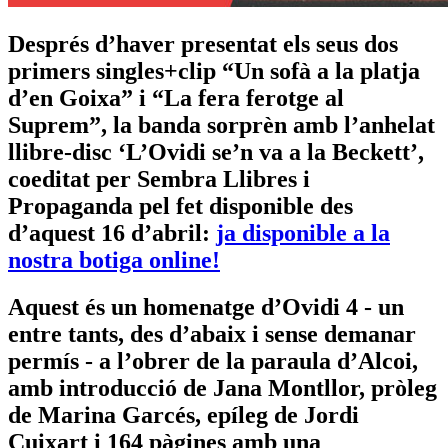
Després d’haver presentat els seus dos
primers singles+clip “Un sofà a la platja
d’en Goixa” i “La fera ferotge al
Suprem”, la banda sorprèn amb l’anhelat
llibre-disc ‘L’Ovidi se’n va a la Beckett’,
coeditat per Sembra Llibres i
Propaganda pel fet disponible des
d’aquest 16 d’abril:
ja disponible a la
nostra botiga online!
Aquest és un homenatge d’Ovidi 4 - un
entre tants, des d’abaix i sense demanar
permís - a l’obrer de la paraula d’Alcoi,
amb introducció de Jana Montllor, pròleg
de Marina Garcés, epíleg de Jordi
Cuixart i 164 pàgines amb una