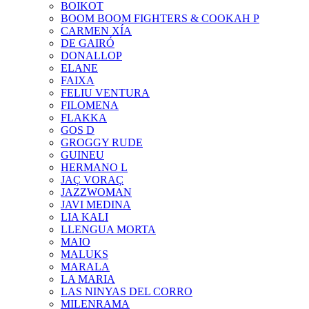
BOIKOT
BOOM BOOM FIGHTERS & COOKAH P
CARMEN XÍA
DE GAIRÓ
DONALLOP
ELANE
FAIXA
FELIU VENTURA
FILOMENA
FLAKKA
GOS D
GROGGY RUDE
GUINEU
HERMANO L
JAÇ VORAÇ
JAZZWOMAN
JAVI MEDINA
LIA KALI
LLENGUA MORTA
MAIO
MALUKS
MARALA
LA MARIA
LAS NINYAS DEL CORRO
MILENRAMA