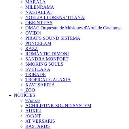
MARALA
MILENRAMA
NASTALLAT
NOELIA LLORENS 'TITANA'
OBRINT PAS
OMAC Orquestra de Músiques d'Arrel de Catalunya
OVIDI4
PIRAT'S SOUND SISTEMA
PONCELAM
RAZZ
ROMÀNTIC DIMONI
SANDRA MONFORT
SMOKING SOULS
SVETLANA
TRIBADE
TROPICAL GALAXIA
XAVI SARRIÀ
ZOO
NOTÍCIES
97onzas
ACHILIFUNK SOUND SYSTEM
AUXILI
AVANT
AT VERSARIS
BASTARDS