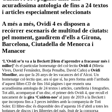
acuradíssima antologia de fins a 24 textos
i articles especialment seleccionats
A més a més, Ovidi 4 es disposen a
recórrer escenaris de multitud de ciutats:
pel moment, gaudirem d’ells a Girona,
Barcelona, Ciutadella de Menorca i
Manacor
‘L’Ovidi se’n va a la Beckett [Hem d’aprendre a fracassar més i
millor]’
és el particular homenatge del col·lectiu
Ovidi 4
(Mireia
Vives, David Fernández, Borja Penalba, David Caño) a
Ovidi
Montllor
, ara que fa 26 anys de les vacances del d’Alcoi. Un
homenatge col·lectiu que, ara sí que sí, ha pres forma amb l’arribada
d’aquest llibre-CD de fins 164 pàgines i que reuneix una
acuradíssima antologia de 24 textos i articles, cartelleria i fotografies.
Tot allò, acompanyat d’un disc, el primer dels Ovidi 4, que recull el
tancament de la
gira ‘Cuidem-nos’
al juny de 2019 a la Beckett i
que incorpora fins a 3 peces inèdites amb la companyia de Toti
Soler. El llibre-disc és disponible des d’aquesta 16 d’abril a totes les
botigues de discos i les llibreries del país, fruit de la conxorxa