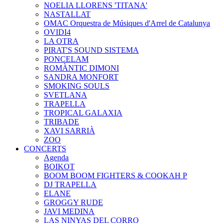
NOELIA LLORENS 'TITANA'
NASTALLAT
OMAC Orquestra de Músiques d'Arrel de Catalunya
OVIDI4
LA OTRA
PIRAT'S SOUND SISTEMA
PONCELAM
ROMÀNTIC DIMONI
SANDRA MONFORT
SMOKING SOULS
SVETLANA
TRAPELLA
TROPICAL GALAXIA
TRIBADE
XAVI SARRIÀ
ZOO
CONCERTS
Agenda
BOIKOT
BOOM BOOM FIGHTERS & COOKAH P
DJ TRAPELLA
ELANE
GROGGY RUDE
JAVI MEDINA
LAS NINYAS DEL CORRO