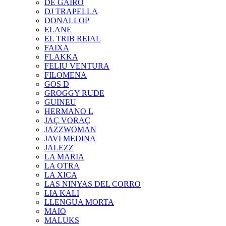
DE GAIRÓ
DJ TRAPELLA
DONALLOP
ELANE
EL TRIB REIAL
FAIXA
FLAKKA
FELIU VENTURA
FILOMENA
GOS D
GROGGY RUDE
GUINEU
HERMANO L
JAÇ VORAÇ
JAZZWOMAN
JAVI MEDINA
JALEZZ
LA MARIA
LA OTRA
LA XICA
LAS NINYAS DEL CORRO
LIA KALI
LLENGUA MORTA
MAIO
MALUKS