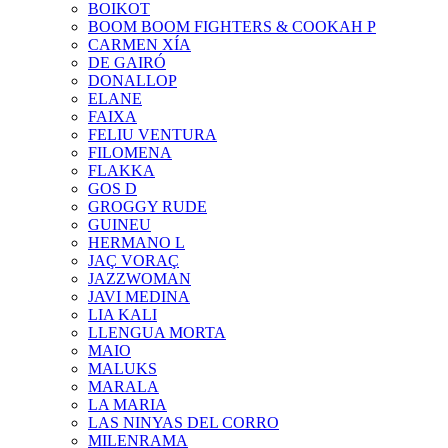
BOIKOT
BOOM BOOM FIGHTERS & COOKAH P
CARMEN XÍA
DE GAIRÓ
DONALLOP
ELANE
FAIXA
FELIU VENTURA
FILOMENA
FLAKKA
GOS D
GROGGY RUDE
GUINEU
HERMANO L
JAÇ VORAÇ
JAZZWOMAN
JAVI MEDINA
LIA KALI
LLENGUA MORTA
MAIO
MALUKS
MARALA
LA MARIA
LAS NINYAS DEL CORRO
MILENRAMA