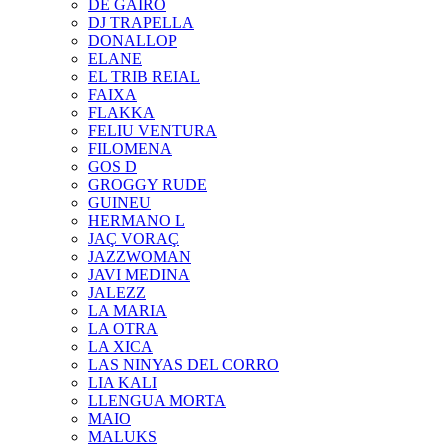
DE GAIRÓ
DJ TRAPELLA
DONALLOP
ELANE
EL TRIB REIAL
FAIXA
FLAKKA
FELIU VENTURA
FILOMENA
GOS D
GROGGY RUDE
GUINEU
HERMANO L
JAÇ VORAÇ
JAZZWOMAN
JAVI MEDINA
JALEZZ
LA MARIA
LA OTRA
LA XICA
LAS NINYAS DEL CORRO
LIA KALI
LLENGUA MORTA
MAIO
MALUKS