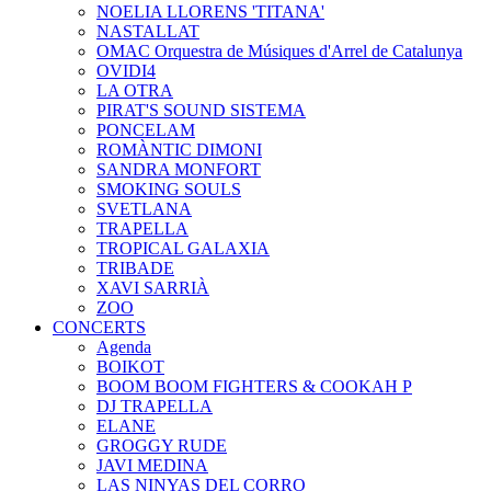
NOELIA LLORENS 'TITANA'
NASTALLAT
OMAC Orquestra de Músiques d'Arrel de Catalunya
OVIDI4
LA OTRA
PIRAT'S SOUND SISTEMA
PONCELAM
ROMÀNTIC DIMONI
SANDRA MONFORT
SMOKING SOULS
SVETLANA
TRAPELLA
TROPICAL GALAXIA
TRIBADE
XAVI SARRIÀ
ZOO
CONCERTS
Agenda
BOIKOT
BOOM BOOM FIGHTERS & COOKAH P
DJ TRAPELLA
ELANE
GROGGY RUDE
JAVI MEDINA
LAS NINYAS DEL CORRO