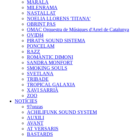
MARALA
MILENRAMA
NASTALLAT
NOELIA LLORENS 'TITANA'
OBRINT PAS
OMAC Orquestra de Músiques d'Arrel de Catalunya
OVIDI4
PIRAT'S SOUND SISTEMA
PONCELAM
RAZZ
ROMÀNTIC DIMONI
SANDRA MONFORT
SMOKING SOULS
SVETLANA
TRIBADE
TROPICAL GALAXIA
XAVI SARRIÀ
ZOO
NOTÍCIES
97onzas
ACHILIFUNK SOUND SYSTEM
AUXILI
AVANT
AT VERSARIS
BASTARDS