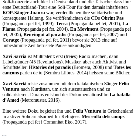
Soli-Konzerte auch hier in Deutschland und die Tatsache, dass ihre
erste Deutschland-Tour eine Soli-Tour für den damals inhaftierten
KOP-Sänger Juanra
war, verdeutlichen ihre solidarische und
konsequente Haltung. Sie veröffentlichten die CDs
Obrint Pas
(Propaganda pel fet, 1999),
Terra
(Propaganda pel fet, 2001),
La
Flama
(Propaganda pel fet, 2004),
En Moviment
(Propaganda pel
fet, 2005),
Benvingut al paradís
(Propaganda pel fet, 2007) und
Coratge
(Propaganda pel fet, 2011) bevor sie 2013 eine auf
unbestimmte Zeit befristete Pause ankündigten.
Xavi Sarrià
ist Multitalent: erst (freies) Radio-machen, dann
Labelgründer (45 Revolucions), Musiker, aber auch Aktivist und
Schriftsteller:
Històries del paradís
(Bromera, 2008) und
Totes les
cançons
parlen de tu (Sembra Llibres, 2014) heissen seine Bücher.
Xavi Sarrià
reiste zusammen mit dem katalanischen Sänger
Feliu
Ventura
nach Kurdistan, um sich auszutauschen und zu
solidarisieren. Daraus entstand der Dokumentationsfilm
La batalla
d’Amed
(Metromuster, 2016).
Eine weitere Doku begleitet ihn und
Feliu Ventura
in Griechenland
in aktiver Solidaritätsarbeit für Refugees:
Més enllà dels camps
(Propaganda pel fet i Comunitat Eko, 2017).