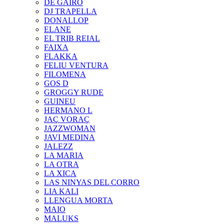
DE GAIRÓ
DJ TRAPELLA
DONALLOP
ELANE
EL TRIB REIAL
FAIXA
FLAKKA
FELIU VENTURA
FILOMENA
GOS D
GROGGY RUDE
GUINEU
HERMANO L
JAÇ VORAÇ
JAZZWOMAN
JAVI MEDINA
JALEZZ
LA MARIA
LA OTRA
LA XICA
LAS NINYAS DEL CORRO
LIA KALI
LLENGUA MORTA
MAIO
MALUKS