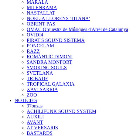
MARALA
MILENRAMA
NASTALLAT
NOELIA LLORENS 'TITANA'
OBRINT PAS
OMAC Orquestra de Músiques d'Arrel de Catalunya
OVIDI4
PIRAT'S SOUND SISTEMA
PONCELAM
RAZZ
ROMÀNTIC DIMONI
SANDRA MONFORT
SMOKING SOULS
SVETLANA
TRIBADE
TROPICAL GALAXIA
XAVI SARRIÀ
ZOO
NOTÍCIES
97onzas
ACHILIFUNK SOUND SYSTEM
AUXILI
AVANT
AT VERSARIS
BASTARDS