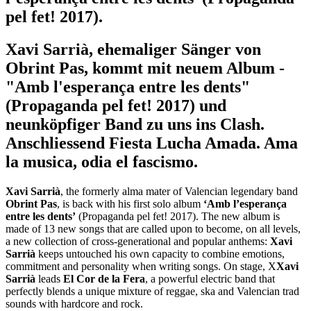
pel fet! 2017).
Xavi Sarrià, ehemaliger Sänger von
Obrint Pas, kommt mit neuem Album -
"Amb l'esperança entre les dents"
(Propaganda pel fet! 2017) und
neunköpfiger Band zu uns ins Clash.
Anschliessend Fiesta Lucha Amada. Ama
la musica, odia el fascismo.
Xavi Sarrià
, the formerly alma mater of Valencian legendary band
Obrint Pas
, is back with his first solo album
‘Amb l’esperança
entre les dents’
(Propaganda pel fet! 2017). The new album is
made of 13 new songs that are called upon to become, on all levels,
a new collection of cross-generational and popular anthems:
Xavi
Sarrià
keeps untouched his own capacity to combine emotions,
commitment and personality when writing songs. On stage, X
Xavi
Sarrià
leads
El Cor de la Fera
, a powerful electric band that
perfectly blends a unique mixture of reggae, ska and Valencian trad
sounds with hardcore and rock.