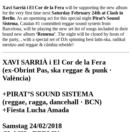
Xavi Sarrià i El Cor de la Fera
will be supporting the new album
for the very first time next
Saturday February 24th at Clash in
Berlin
. As an openning act for this special night
Pirat’s Sound
Sistema
, Catalan #1 committed reggae sound system from
Barcelona, will be playing the new set list of songs included in their
brand new album
‘Remena’
. The night will be closed by hosts of
the party,
, with a special set of DJs spinning best latin-ska, radikal
mestizo and reggae & cúmbia rebelde!
XAVI SARRIÀ i El Cor de la Fera
(ex-Obrint Pas, ska reggae & punk ·
València)
+
PIRAT’S SOUND SISTEMA
(reggae, ragga, dancehall · BCN)
+Fiesta Lucha Amada
Samstag 24/02/2018