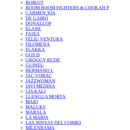
BOIKOT
BOOM BOOM FIGHTERS & COOKAH P
CARMEN XÍA
DE GAIRÓ
DONALLOP
ELANE
FAIXA
FELIU VENTURA
FILOMENA
FLAKKA
GOS D
GROGGY RUDE
GUINEU
HERMANO L
JAÇ VORAÇ
JAZZWOMAN
JAVI MEDINA
LIA KALI
LLENGUA MORTA
MAIO
MALUKS
MARALA
LA MARIA
LAS NINYAS DEL CORRO
MILENRAMA