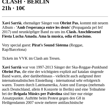
CLASH · BERLIN
21h · 10€
Xavi Sarrià
, ehemaliger Sänger von
Obrint Pas
, kommt mit neuem
Album -
'Amb l'esperança entre les dents'
(Propaganda pel fet!
2017) und neunköpfiger Band zu uns ins
Clash. Anschliessend
Fiesta Lucha Amada. Ama la musica, odia el fascismo.
Very special guest:
Pirat's Sound Sistema
(Reggae,
Rap/Barcelona)
Tickets im VVK im Clash am Tresen.
Xavi Sarrià
war von 1997-2013 Sänger der Ska-Reggae-Punkband
Obrint Pas
, die eine der wichtigsten explizit auf katalan singende
Band waren, aber darüberhinaus - vielleicht auch aufgrund ihrer
internationalistischen Einstellung - international sehr erfolgreich
waren. Touren durch Lateinamerika, Asien und Europa (mehrmals
auch Deutschland, allein 8 Konzerte in Berlin) und eine Teilnahme
bei der
Brigada Músics per Palestina
sind hier nur einige
Ansatzpunkte. Auftritte beim Protest gegen den G8 in
Heiligendamm 2007 sowie mehrere antifaschistische