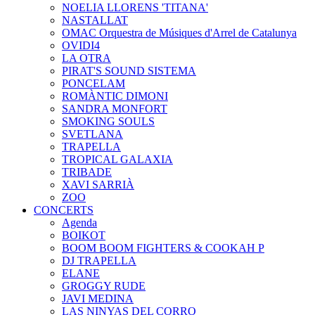
NOELIA LLORENS 'TITANA'
NASTALLAT
OMAC Orquestra de Músiques d'Arrel de Catalunya
OVIDI4
LA OTRA
PIRAT'S SOUND SISTEMA
PONCELAM
ROMÀNTIC DIMONI
SANDRA MONFORT
SMOKING SOULS
SVETLANA
TRAPELLA
TROPICAL GALAXIA
TRIBADE
XAVI SARRIÀ
ZOO
CONCERTS
Agenda
BOIKOT
BOOM BOOM FIGHTERS & COOKAH P
DJ TRAPELLA
ELANE
GROGGY RUDE
JAVI MEDINA
LAS NINYAS DEL CORRO