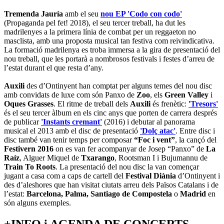
Tremenda Jauría
amb el seu
nou EP 'Codo con codo'
(Propaganda pel fet! 2018), el seu tercer treball, ha dut les
madrilenyes a la primera línia de combat per un reggaeton no
masclista, amb una proposta musical tan festiva com reivindicativa.
La formació madrilenya es troba immersa a la gira de presentació del
nou treball, que les portarà a nombrosos festivals i festes d’arreu de
l’estat durant el que resta d’any.
Auxili
des d’Ontinyent han comptat per alguns temes del nou disc
amb convidats de luxe com són Panxo de
Zoo
, els
Green Valley
i
Oques Grasses
. El ritme de treball dels
Auxili
és frenètic:
'Tresors'
és el seu tercer àlbum en els cinc anys que porten de carrera després
de publicar
'Instants cremant'
(2016) i debutar al panorama
musical el 2013 amb el disc de presentació
'Dolç atac'
. Entre disc i
disc també van tenir temps per composar
“Foc i vent”
, la cançó del
Festivern 2016
on es van fer acompanyar de Josep “Panxo” de
La
Raíz
, Alguer Miquel de
Txarango
, Rootsman I i Bujumannu de
Train To Roots
. La presentació del nou disc la van començar
jugant a casa com a caps de cartell del
Festival Diània
d’Ontinyent i
des d’aleshores que han visitat ciutats arreu dels Països Catalans i de
l’estat:
Barcelona, Palma, Santiago de Compostela
o
Madrid
en
són alguns exemples.