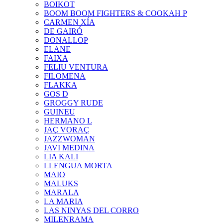
BOIKOT
BOOM BOOM FIGHTERS & COOKAH P
CARMEN XÍA
DE GAIRÓ
DONALLOP
ELANE
FAIXA
FELIU VENTURA
FILOMENA
FLAKKA
GOS D
GROGGY RUDE
GUINEU
HERMANO L
JAÇ VORAÇ
JAZZWOMAN
JAVI MEDINA
LIA KALI
LLENGUA MORTA
MAIO
MALUKS
MARALA
LA MARIA
LAS NINYAS DEL CORRO
MILENRAMA