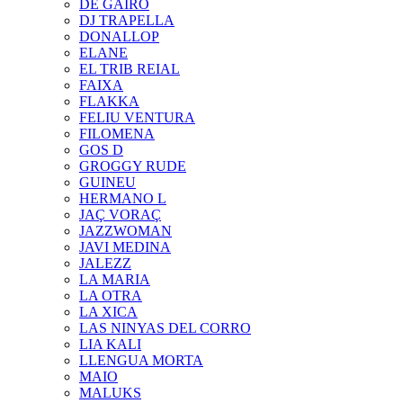
DE GAIRÓ
DJ TRAPELLA
DONALLOP
ELANE
EL TRIB REIAL
FAIXA
FLAKKA
FELIU VENTURA
FILOMENA
GOS D
GROGGY RUDE
GUINEU
HERMANO L
JAÇ VORAÇ
JAZZWOMAN
JAVI MEDINA
JALEZZ
LA MARIA
LA OTRA
LA XICA
LAS NINYAS DEL CORRO
LIA KALI
LLENGUA MORTA
MAIO
MALUKS