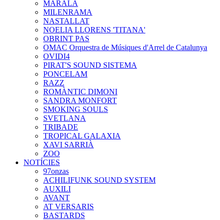
MARALA
MILENRAMA
NASTALLAT
NOELIA LLORENS 'TITANA'
OBRINT PAS
OMAC Orquestra de Músiques d'Arrel de Catalunya
OVIDI4
PIRAT'S SOUND SISTEMA
PONCELAM
RAZZ
ROMÀNTIC DIMONI
SANDRA MONFORT
SMOKING SOULS
SVETLANA
TRIBADE
TROPICAL GALAXIA
XAVI SARRIÀ
ZOO
NOTÍCIES
97onzas
ACHILIFUNK SOUND SYSTEM
AUXILI
AVANT
AT VERSARIS
BASTARDS