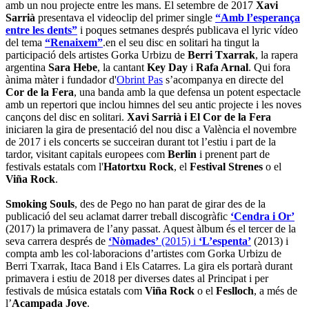
amb un nou projecte entre les mans. El setembre de 2017
Xavi
Sarrià
presentava el videoclip del primer single
“Amb l’esperança
entre les dents”
i poques setmanes després publicava el lyric vídeo
del tema
“Renaixem”
.en el seu disc en solitari ha tingut la
participació dels artistes Gorka Urbizu de
Berri Txarrak
, la rapera
argentina
Sara Hebe
, la cantant
Key Day
i
Rafa Arnal
. Qui fora
ànima màter i fundador d'
Obrint Pas
s’acompanya en directe del
Cor de la Fera
, una banda amb la que defensa un potent espectacle
amb un repertori que inclou himnes del seu antic projecte i les noves
cançons del disc en solitari.
Xavi Sarrià i El Cor de la Fera
iniciaren la gira de presentació del nou disc a València el novembre
de 2017 i els concerts se succeiran durant tot l’estiu i part de la
tardor, visitant capitals europees com
Berlin
i prenent part de
festivals estatals com l'
Hatortxu Rock
, el
Festival Strenes
o el
Viña Rock
.
Smoking Souls
, des de Pego no han parat de girar des de la
publicació del seu aclamat darrer treball discogràfic
‘Cendra i Or’
(2017) la primavera de l’any passat. Aquest àlbum és el tercer de la
seva carrera després de
‘Nòmades’
(2015) i
‘L’espenta’
(2013) i
compta amb les col·laboracions d’artistes com Gorka Urbizu de
Berri Txarrak, Itaca Band i Els Catarres. La gira els portarà durant
primavera i estiu de 2018 per diverses dates al Principat i per
festivals de música estatals com
Viña Rock
o el
Feslloch
, a més de
l’
Acampada Jove
.