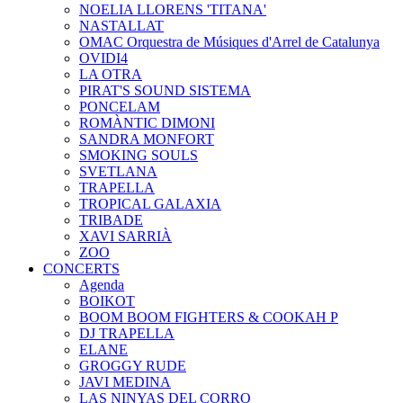
NOELIA LLORENS 'TITANA'
NASTALLAT
OMAC Orquestra de Músiques d'Arrel de Catalunya
OVIDI4
LA OTRA
PIRAT'S SOUND SISTEMA
PONCELAM
ROMÀNTIC DIMONI
SANDRA MONFORT
SMOKING SOULS
SVETLANA
TRAPELLA
TROPICAL GALAXIA
TRIBADE
XAVI SARRIÀ
ZOO
CONCERTS
Agenda
BOIKOT
BOOM BOOM FIGHTERS & COOKAH P
DJ TRAPELLA
ELANE
GROGGY RUDE
JAVI MEDINA
LAS NINYAS DEL CORRO