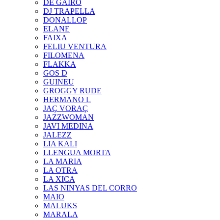
DE GAIRÓ
DJ TRAPELLA
DONALLOP
ELANE
FAIXA
FELIU VENTURA
FILOMENA
FLAKKA
GOS D
GUINEU
GROGGY RUDE
HERMANO L
JAÇ VORAÇ
JAZZWOMAN
JAVI MEDINA
JALEZZ
LIA KALI
LLENGUA MORTA
LA MARIA
LA OTRA
LA XICA
LAS NINYAS DEL CORRO
MAIO
MALUKS
MARALA