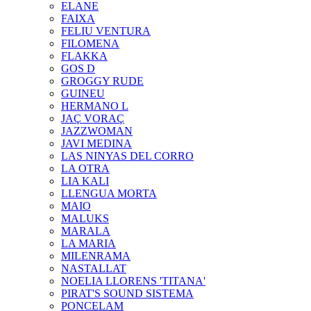
ELANE
FAIXA
FELIU VENTURA
FILOMENA
FLAKKA
GOS D
GROGGY RUDE
GUINEU
HERMANO L
JAÇ VORAÇ
JAZZWOMAN
JAVI MEDINA
LAS NINYAS DEL CORRO
LA OTRA
LIA KALI
LLENGUA MORTA
MAIO
MALUKS
MARALA
LA MARIA
MILENRAMA
NASTALLAT
NOELIA LLORENS 'TITANA'
PIRAT'S SOUND SISTEMA
PONCELAM