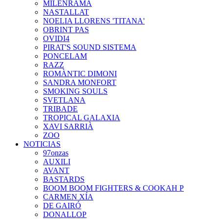
MILENRAMA
NASTALLAT
NOELIA LLORENS 'TITANA'
OBRINT PAS
OVIDI4
PIRAT'S SOUND SISTEMA
PONCELAM
RAZZ
ROMÀNTIC DIMONI
SANDRA MONFORT
SMOKING SOULS
SVETLANA
TRIBADE
TROPICAL GALAXIA
XAVI SARRIÀ
ZOO
NOTICIAS
97onzas
AUXILI
AVANT
BASTARDS
BOOM BOOM FIGHTERS & COOKAH P
CARMEN XÍA
DE GAIRÓ
DONALLOP