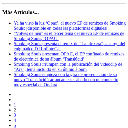
Más Artículos...
Ya ha visto la luz ‘Opac’, el nuevo EP de remixes de Smoking
Souls: ¡disponible en todas las plataformas digitales!
“Volves de neu” es el tercer tema del nuevo EP de remixes de
Smoking Souls, ‘OPAC’
Smoking Souls presenta el remix de “La trinxera”, a cargo del
enigmático DJ LoPutoCat
Smoking Souls presentan OPAC, el EP confinado de remixes
de electrónica de su álbum ‘Translúcid’
Smoking Souls irrumpen con la publicación del videoclip de
“Ara”, tema incluido en su último álbum
Smoking Souls empieza con la gira de presentación de su
nuevo ‘Translúcid’: arrancan este sábado con un concierto
muy especial en Ondara
1
2
3
4
5