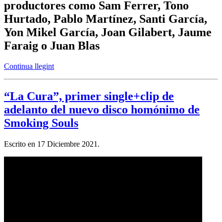
productores como Sam Ferrer, Tono
Hurtado, Pablo Martínez, Santi García,
Yon Mikel García, Joan Gilabert, Jaume
Faraig o Juan Blas
Continua llegint
“La Cura”, primer single+clip de
adelanto del nuevo disco homónimo de
Smoking Souls
Escrito en
17 Diciembre 2021
.