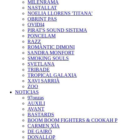
MILENRAMA
NASTALLAT
NOELIA LLORENS 'TITANA'
OBRINT PAS
OVIDI4
PIRAT'S SOUND SISTEMA
PONCELAM
RAZZ
ROMÀNTIC DIMONI
SANDRA MONFORT
SMOKING SOULS
SVETLANA
TRIBADE
TROPICAL GALAXIA
XAVI SARRIÀ
ZOO
NOTICIAS
97onzas
AUXILI
AVANT
BASTARDS
BOOM BOOM FIGHTERS & COOKAH P
CARMEN XÍA
DE GAIRÓ
DONALLOP