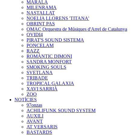
MARALA
MILENRAMA
NASTALLAT
NOELIA LLORENS 'TITANA'
OBRINT PAS
OMAC Orquestra de Músiques d'Arrel de Catalunya
OVIDI4
PIRAT'S SOUND SISTEMA
PONCELAM
RAZZ
ROMÀNTIC DIMONI
SANDRA MONFORT
SMOKING SOULS
SVETLANA
TRIBADE
TROPICAL GALAXIA
XAVI SARRIÀ
ZOO
NOTÍCIES
97onzas
ACHILIFUNK SOUND SYSTEM
AUXILI
AVANT
AT VERSARIS
BASTARDS