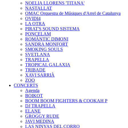
NOELIA LLORENS 'TITANA'
NASTALLAT
OMAC Orquestra de Músiques d'Arrel de Catalunya
OVIDI4
LA OTRA
PIRAT'S SOUND SISTEMA
PONCELAM
ROMÀNTIC DIMONI
SANDRA MONFORT
SMOKING SOULS
SVETLANA
TRAPELLA
TROPICAL GALAXIA
TRIBADE
XAVI SARRIÀ
ZOO
CONCERTS
Agenda
BOIKOT
BOOM BOOM FIGHTERS & COOKAH P
DJ TRAPELLA
ELANE
GROGGY RUDE
JAVI MEDINA
LAS NINYAS DEL CORRO