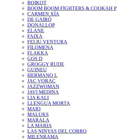
BOIKOT
BOOM BOOM FIGHTERS & COOKAH P
CARMEN XÍA
DE GAIRÓ
DONALLOP
ELANE
FAIXA
FELIU VENTURA
FILOMENA
FLAKKA
GOS D
GROGGY RUDE
GUINEU
HERMANO L
JAÇ VORAÇ
JAZZWOMAN
JAVI MEDINA
LIA KALI
LLENGUA MORTA
MAIO
MALUKS
MARALA
LA MARIA
LAS NINYAS DEL CORRO
MILENRAMA