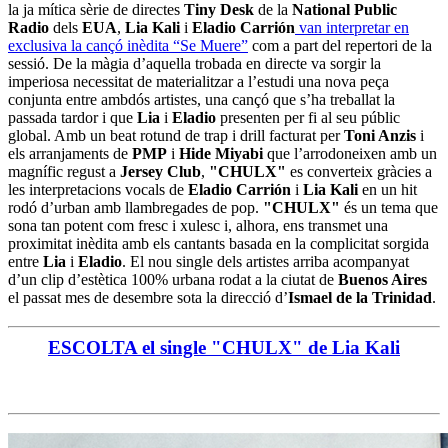
la ja mítica sèrie de directes
Tiny Desk
de la
National Public
Radio
dels
EUA
,
Lia Kali
i
Eladio Carrión
van interpretar en
exclusiva la cançó inèdita “Se Muere”
com a part del repertori de la
sessió. De la màgia d’aquella trobada en directe va sorgir la
imperiosa necessitat de materialitzar a l’estudi una nova peça
conjunta entre ambdós artistes, una cançó que s’ha treballat la
passada tardor i que
Lia
i
Eladio
presenten per fi al seu públic
global. Amb un beat rotund de trap i drill facturat per
Toni Anzis
i
els arranjaments de
PMP
i
Hide Miyabi
que l’arrodoneixen amb un
magnífic regust a
Jersey Club
,
"CHULX"
es converteix gràcies a
les interpretacions vocals de
Eladio Carrión
i
Lia Kali
en un hit
rodó d’urban amb llambregades de pop.
"CHULX"
és un tema que
sona tan potent com fresc i xulesc i, alhora, ens transmet una
proximitat inèdita amb els cantants basada en la complicitat sorgida
entre
Lia
i
Eladio
. El nou single dels artistes arriba acompanyat
d’un clip d’estètica 100% urbana rodat a la ciutat de
Buenos Aires
el passat mes de desembre sota la direcció d’
Ismael de la Trinidad
.
ESCOLTA el single "CHULX" de Lia Kali