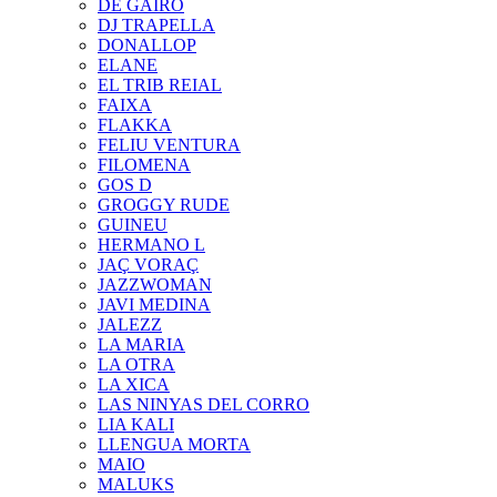
DE GAIRÓ
DJ TRAPELLA
DONALLOP
ELANE
EL TRIB REIAL
FAIXA
FLAKKA
FELIU VENTURA
FILOMENA
GOS D
GROGGY RUDE
GUINEU
HERMANO L
JAÇ VORAÇ
JAZZWOMAN
JAVI MEDINA
JALEZZ
LA MARIA
LA OTRA
LA XICA
LAS NINYAS DEL CORRO
LIA KALI
LLENGUA MORTA
MAIO
MALUKS