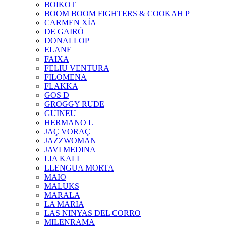
BOIKOT
BOOM BOOM FIGHTERS & COOKAH P
CARMEN XÍA
DE GAIRÓ
DONALLOP
ELANE
FAIXA
FELIU VENTURA
FILOMENA
FLAKKA
GOS D
GROGGY RUDE
GUINEU
HERMANO L
JAÇ VORAÇ
JAZZWOMAN
JAVI MEDINA
LIA KALI
LLENGUA MORTA
MAIO
MALUKS
MARALA
LA MARIA
LAS NINYAS DEL CORRO
MILENRAMA