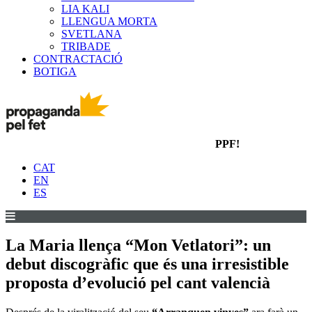
LIA KALI
LLENGUA MORTA
SVETLANA
TRIBADE
CONTRACTACIÓ
BOTIGA
PPF!
CAT
EN
ES
La Maria llença “Mon Vetlatori”: un
debut discogràfic que és una irresistible
proposta d’evolució pel cant valencià