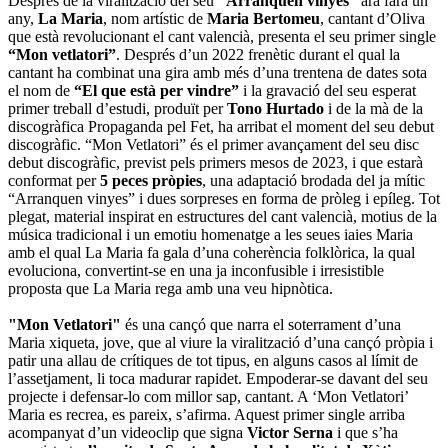
Després de la viralització del seu
“Arranquen vinyes”
ara farà un
any,
La Maria
, nom artístic de
Maria Bertomeu
, cantant d’Oliva
que està revolucionant el cant valencià, presenta el seu primer single
“Mon vetlatori”
. Després d’un 2022 frenètic durant el qual la
cantant ha combinat una gira amb més d’una trentena de dates sota
el nom de
“El que està per vindre”
i la gravació del seu esperat
primer treball d’estudi, produït per
Tono Hurtado
i de la mà de la
discogràfica Propaganda pel Fet, ha arribat el moment del seu debut
discogràfic. “Mon Vetlatori” és el primer avançament del seu disc
debut discogràfic, previst pels primers mesos de 2023, i que estarà
conformat per
5 peces pròpies
, una adaptació brodada del ja mític
“Arranquen vinyes” i dues sorpreses en forma de pròleg i epíleg. Tot
plegat, material inspirat en estructures del cant valencià, motius de la
música tradicional i un emotiu homenatge a les seues iaies Maria
amb el qual La Maria fa gala d’una coherència folklòrica, la qual
evoluciona, convertint-se en una ja inconfusible i irresistible
proposta que La Maria rega amb una veu hipnòtica.
"Mon Vetlatori"
és una cançó que narra el soterrament d’una
Maria xiqueta, jove, que al viure la viralització d’una cançó pròpia i
patir una allau de crítiques de tot tipus, en alguns casos al límit de
l’assetjament, li toca madurar rapidet. Empoderar-se davant del seu
projecte i defensar-lo com millor sap, cantant. A ‘Mon Vetlatori’
Maria es recrea, es pareix, s’afirma. Aquest primer single arriba
acompanyat d’un videoclip que signa
Victor Serna
i que s’ha