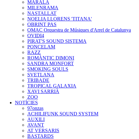
MARALA
MILENRAMA
NASTALLAT
NOELIA LLORENS 'TITANA'
OBRINT PAS
OMAC Orquestra de Músiques d'Arrel de Catalunya
OVIDI4
PIRAT'S SOUND SISTEMA
PONCELAM
RAZZ
ROMÀNTIC DIMONI
SANDRA MONFORT
SMOKING SOULS
SVETLANA
TRIBADE
TROPICAL GALAXIA
XAVI SARRIÀ
ZOO
NOTÍCIES
97onzas
ACHILIFUNK SOUND SYSTEM
AUXILI
AVANT
AT VERSARIS
BASTARDS