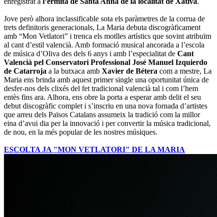
enregistrat a
l’ermita de Santa Anna de la localitat de Xàtiva
.
Jove però alhora inclassificable sota els paràmetres de la corrua de
trets definitoris generacionals, La Maria debuta discogràficament
amb “Mon Vetlatori” i trenca els motlles artístics que sovint atribuïm
al cant d’estil valencià. Amb formació musical ancorada a l’escola
de música d’Oliva des dels 6 anys i amb l’especialitat de
Cant
Valencià pel Conservatori Professional José Manuel Izquierdo
de Catarroja
a la butxaca amb
Xavier de Bétera
com a mestre, La
Maria ens brinda amb aquest primer single una oportunitat única de
desfer-nos dels clixés del fet tradicional valencià tal i com l’hem
entès fins ara. Alhora, ens obre la porta a esperar amb delit el seu
debut discogràfic complet i s’inscriu en una nova fornada d’artistes
que arreu dels Països Catalans assumeix la tradició com la millor
eina d’avui dia per la innovació i per convertir la música tradicional,
de nou, en la més popular de les nostres músiques.
ESCOLTA JA "MON VETLATORI" DE LA MARIA