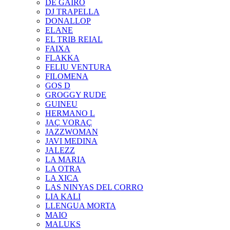
DE GAIRÓ
DJ TRAPELLA
DONALLOP
ELANE
EL TRIB REIAL
FAIXA
FLAKKA
FELIU VENTURA
FILOMENA
GOS D
GROGGY RUDE
GUINEU
HERMANO L
JAÇ VORAÇ
JAZZWOMAN
JAVI MEDINA
JALEZZ
LA MARIA
LA OTRA
LA XICA
LAS NINYAS DEL CORRO
LIA KALI
LLENGUA MORTA
MAIO
MALUKS