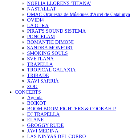
NOELIA LLORENS 'TITANA'
NASTALLAT
OMAC Orquestra de Músiques d'Arrel de Catalunya
OVIDI4
LA OTRA
PIRAT'S SOUND SISTEMA
PONCELAM
ROMÀNTIC DIMONI
SANDRA MONFORT
SMOKING SOULS
SVETLANA
TRAPELLA
TROPICAL GALAXIA
TRIBADE
XAVI SARRIÀ
ZOO
CONCERTS
Agenda
BOIKOT
BOOM BOOM FIGHTERS & COOKAH P
DJ TRAPELLA
ELANE
GROGGY RUDE
JAVI MEDINA
LAS NINYAS DEL CORRO