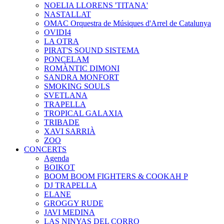
NOELIA LLORENS 'TITANA'
NASTALLAT
OMAC Orquestra de Músiques d'Arrel de Catalunya
OVIDI4
LA OTRA
PIRAT'S SOUND SISTEMA
PONCELAM
ROMÀNTIC DIMONI
SANDRA MONFORT
SMOKING SOULS
SVETLANA
TRAPELLA
TROPICAL GALAXIA
TRIBADE
XAVI SARRIÀ
ZOO
CONCERTS
Agenda
BOIKOT
BOOM BOOM FIGHTERS & COOKAH P
DJ TRAPELLA
ELANE
GROGGY RUDE
JAVI MEDINA
LAS NINYAS DEL CORRO