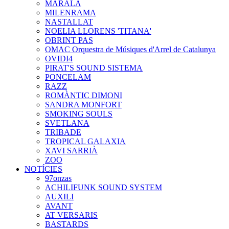
MARALA
MILENRAMA
NASTALLAT
NOELIA LLORENS 'TITANA'
OBRINT PAS
OMAC Orquestra de Músiques d'Arrel de Catalunya
OVIDI4
PIRAT'S SOUND SISTEMA
PONCELAM
RAZZ
ROMÀNTIC DIMONI
SANDRA MONFORT
SMOKING SOULS
SVETLANA
TRIBADE
TROPICAL GALAXIA
XAVI SARRIÀ
ZOO
NOTÍCIES
97onzas
ACHILIFUNK SOUND SYSTEM
AUXILI
AVANT
AT VERSARIS
BASTARDS