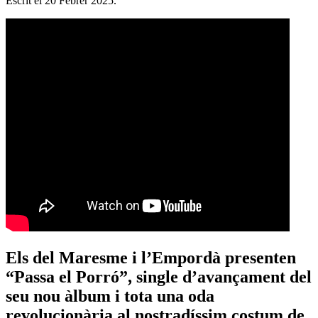
Escrit el
20 Febrer 2025
.
Els del Maresme i l’Empordà presenten
“Passa el Porró”, single d’avançament del
seu nou àlbum i tota una oda
revolucionària al nostradíssim costum de