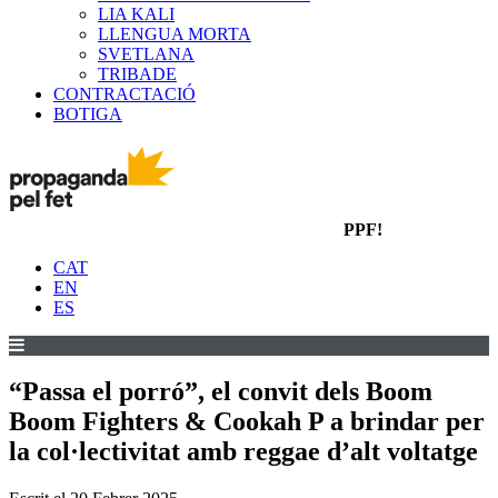
LIA KALI
LLENGUA MORTA
SVETLANA
TRIBADE
CONTRACTACIÓ
BOTIGA
PPF!
CAT
EN
ES
“Passa el porró”, el convit dels Boom
Boom Fighters & Cookah P a brindar per
la col·lectivitat amb reggae d’alt voltatge