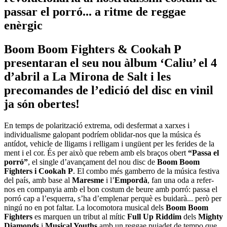
passar el porró... a ritme de reggae
enèrgic
Boom Boom Fighters & Cookah P
presentaran el seu nou àlbum ‘Caliu’ el 4
d’abril a La Mirona de Salt i les
precomandes de l’edició del disc en vinil
ja són obertes!
En temps de polarització extrema, odi desfermat a xarxes i
individualisme galopant podríem oblidar-nos que la música és
antídot, vehicle de lligams i relligam i ungüent per les ferides de la
ment i el cor. És per això que rebem amb els braços obert
“Passa el
porró”
, el single d’avançament del nou disc de
Boom Boom
Fighters i Cookah P
. El combo més gamberro de la música festiva
del país, amb base al
Maresme
i l’
Empordà
, fan una oda a refer-
nos en companyia amb el bon costum de beure amb porró: passa el
porró cap a l’esquerra, s’ha d’emplenar perquè es buidarà... però per
ningú no en pot faltar. La locomotora musical dels
Boom Boom
Fighters
es marquen un tribut al mític
Full Up Riddim
dels
Mighty
Diamonds
i
Musical Youths
amb un reggae pujadet de tempo que