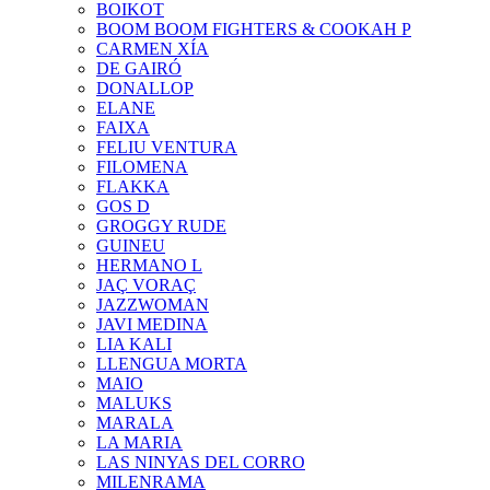
BOIKOT
BOOM BOOM FIGHTERS & COOKAH P
CARMEN XÍA
DE GAIRÓ
DONALLOP
ELANE
FAIXA
FELIU VENTURA
FILOMENA
FLAKKA
GOS D
GROGGY RUDE
GUINEU
HERMANO L
JAÇ VORAÇ
JAZZWOMAN
JAVI MEDINA
LIA KALI
LLENGUA MORTA
MAIO
MALUKS
MARALA
LA MARIA
LAS NINYAS DEL CORRO
MILENRAMA