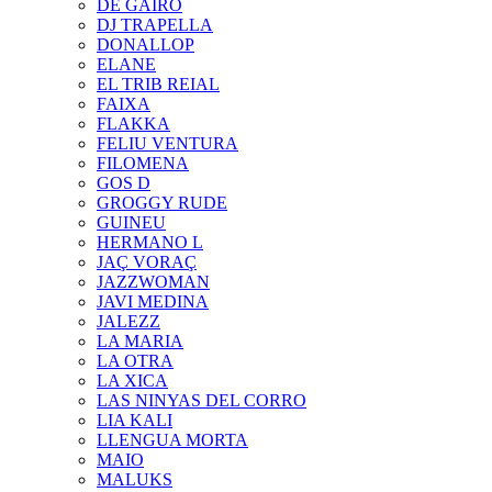
DE GAIRÓ
DJ TRAPELLA
DONALLOP
ELANE
EL TRIB REIAL
FAIXA
FLAKKA
FELIU VENTURA
FILOMENA
GOS D
GROGGY RUDE
GUINEU
HERMANO L
JAÇ VORAÇ
JAZZWOMAN
JAVI MEDINA
JALEZZ
LA MARIA
LA OTRA
LA XICA
LAS NINYAS DEL CORRO
LIA KALI
LLENGUA MORTA
MAIO
MALUKS